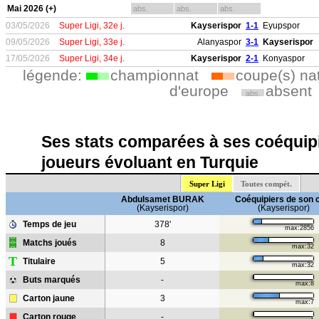
Mai 2026 (+)
abs.
abs.
abs.
03/05/2026
Super Ligi, 32e j.
Kayserispor
1-1
Eyupspor
09/05/2026
Super Ligi, 33e j.
Alanyaspor
3-1
Kayserispor
17/05/2026
Super Ligi, 34e j.
Kayserispor
2-1
Konyaspor
légende:
championnat
coupe(s) na
d'europe
absent
abs.
Ses stats comparées à ses coéquipi
joueurs évoluant en Turquie
Super Ligi
Toutes compét.
Abdulsamet BURAK
Coéquipiers de son 
(Kayserispor)
(Kayserispor)
Temps de jeu
378'
max:2856
Matchs joués
8
max:32
T
Titulaire
5
max:32
Buts marqués
-
max:8
Carton jaune
3
max:7
Carton rouge
-