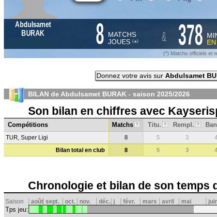
8
378
Abdulsamet
&
BURAK
MATCHS
MI
JOUES
E
*
(
)
(*) Matchs officiels e
Donnez votre avis sur
Abdulsamet B
BILAN de Abdulsamet BURAK - saison
2025/2026
Son bilan en chiffres avec Kayseris
Compétitions
Matchs
Titu.
Rempl.
Ban
?
?
?
TUR, Super Ligi
8
5
3
Bilan total en club
8
5
3
Chronologie et bilan de son temps 
Saison
août
sept.
oct.
nov.
déc.
j
févr.
mars
avril
mai
jui
Tps jeu: