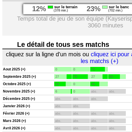
12%
sur le terrain
23%
sur le banc
(378 min.)
(702 min.)
Temps total de jeu de son équipe (Kayseris
3060 minutes
Le détail de tous ses matchs
cliquez sur la ligne d'un mois ou
cliquez ici pour 
les matchs (+)
Aout 2025 (+)
0
0
75
Septembre 2025 (+)
27
79
27
60
Octobre 2025 (+)
58
0
46
Novembre 2025 (+)
6
0
abs.
abs.
Décembre 2025 (+)
abs.
abs.
abs.
Janvier 2026 (+)
abs.
abs.
Février 2026 (+)
abs.
abs.
abs.
abs.
Mars 2026 (+)
abs.
abs.
abs.
abs.
Avril 2026 (+)
abs.
abs.
abs.
abs.