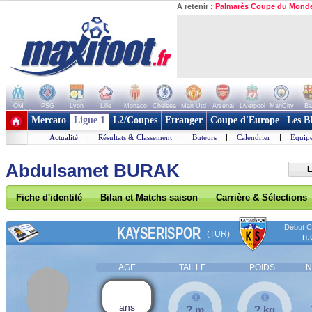
A retenir :
Palmarès Coupe du Mond
OM
PSG
Lyon
Lille
Monaco
Chelsea
Man Utd
Arsenal
Liverpool
ManCity
Ba
+ de clubs
Mercato
Ligue 1
L2/Coupes
Etranger
Coupe d'Europe
Les B
Actualité
|
Résultats & Classement
|
Buteurs
|
Calendrier
|
Equipe
Abdulsamet BURAK
L
Fiche d'identité
Bilan et Matchs saison
Carrière & Sélections
Début Co
KAYSERISPOR
(TUR)
n.
AGE
TAILLE
POIDS
N
ans
? m
? kg