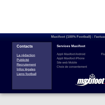
Maxifoot (100% Football) : l'actua
Services Maxifoot
Contacts
Appli Maxifoot Android
Flu
La rédaction
Appli Maxifoot iPhone
Publicité
Site web Mobile
Recrutement
Choix de consentement
Infos légales
Liens football