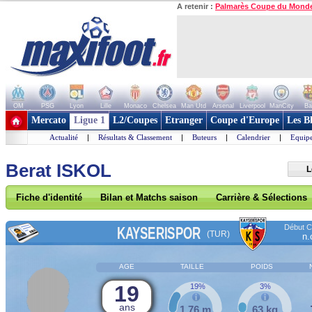
A retenir :
Palmarès Coupe du Mond
OM
PSG
Lyon
Lille
Monaco
Chelsea
Man Utd
Arsenal
Liverpool
ManCity
Ba
+ de clubs
Mercato
Ligue 1
L2/Coupes
Etranger
Coupe d'Europe
Les B
Actualité
|
Résultats & Classement
|
Buteurs
|
Calendrier
|
Equipe
Berat ISKOL
L
Fiche d'identité
Bilan et Matchs saison
Carrière & Sélections
Début Co
KAYSERISPOR
(TUR)
n.
AGE
TAILLE
POIDS
19
19%
3%
ans
1,76 m
63 kg