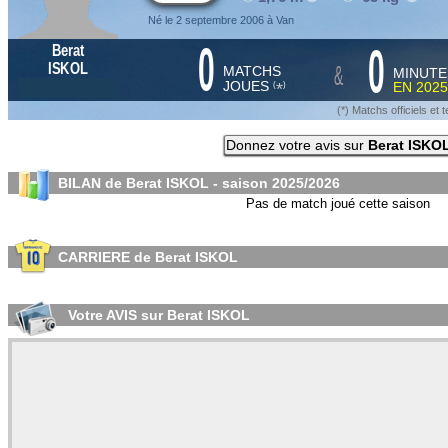
Né le 2 septembre 2006 à Van
0
0
Berat
&
ISKOL
MATCHS
MINUTE
JOUES
EN
2025
*
(
)
(*) Matchs officiels e
Donnez votre avis sur
Berat ISKO
BILAN de Berat ISKOL - saison
2025/2026
Pas de match joué cette saison
CARRIERE de Berat ISKOL
Votre AVIS sur Berat ISKOL