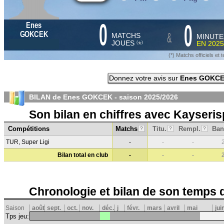
0
0
Enes
&
GOKCEK
MATCHS
MINUTE
JOUES
EN
2025
*
(
)
(*) Matchs officiels e
Donnez votre avis sur
Enes GOKC
BILAN de Enes GOKCEK - saison
2025/2026
Son bilan en chiffres avec Kayseris
Compétitions
Matchs
Titu.
Rempl.
Ban
?
?
?
TUR, Super Ligi
-
-
-
Bilan total en club
-
-
-
Chronologie et bilan de son temps 
Saison
août
sept.
oct.
nov.
déc.
j
févr.
mars
avril
mai
jui
Tps jeu: