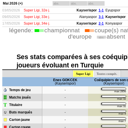
Mai 2026 (+)
abs.
abs.
abs.
03/05/2026
Super Ligi, 32e j.
Kayserispor
1-1
Eyupspor
09/05/2026
Super Ligi, 33e j.
Alanyaspor
3-1
Kayserispor
17/05/2026
Super Ligi, 34e j.
Kayserispor
2-1
Konyaspor
légende:
championnat
coupe(s) na
d'europe
absent
abs.
Ses stats comparées à ses coéquipi
joueurs évoluant en Turquie
Super Ligi
Toutes compét.
Enes GOKCEK
Coéquipiers de son 
(Kayserispor)
(Kayserispor)
Temps de jeu
-
max:2856
Matchs joués
-
max:32
T
Titulaire
-
max:32
Buts marqués
-
max:8
Carton jaune
-
max:7
Carton rouge
-