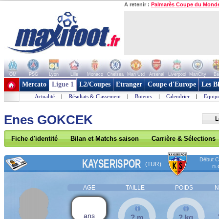
A retenir :
Palmarès Coupe du Mond
OM
PSG
Lyon
Lille
Monaco
Chelsea
Man Utd
Arsenal
Liverpool
ManCity
Ba
+ de clubs
Mercato
Ligue 1
L2/Coupes
Etranger
Coupe d'Europe
Les B
Actualité
|
Résultats & Classement
|
Buteurs
|
Calendrier
|
Equipe
Enes GOKCEK
L
Fiche d'identité
Bilan et Matchs saison
Carrière & Sélections
Début Co
KAYSERISPOR
(TUR)
n.
AGE
TAILLE
POIDS
N
ans
? m
? kg