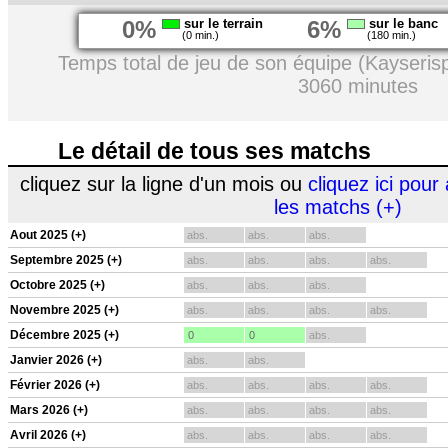
0%
sur le terrain
6%
sur le banc
(0 min.)
(180 min.)
Temps total de jeu de son équipe (Kayseris
3060 minutes
Le détail de tous ses matchs
cliquez sur la ligne d'un mois ou
cliquez ici pour 
les matchs (+)
Aout 2025 (+)
abs.
abs.
abs.
Septembre 2025 (+)
abs.
abs.
abs.
abs.
Octobre 2025 (+)
abs.
abs.
abs.
Novembre 2025 (+)
abs.
abs.
abs.
abs.
Décembre 2025 (+)
0
0
abs.
Janvier 2026 (+)
abs.
abs.
Février 2026 (+)
abs.
abs.
abs.
abs.
Mars 2026 (+)
abs.
abs.
abs.
abs.
Avril 2026 (+)
abs.
abs.
abs.
abs.