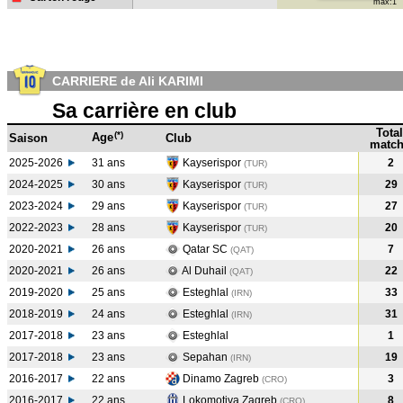
max:1
CARRIERE de Ali KARIMI
Sa carrière en club
Total
(*)
Age
Saison
Club
match
2025-2026
31 ans
Kayserispor
2
(TUR)
2024-2025
30 ans
Kayserispor
29
(TUR
)
2023-2024
29 ans
Kayserispor
27
(TUR
)
2022-2023
28 ans
Kayserispor
20
(TUR
)
2020-2021
26 ans
Qatar SC
7
(QAT
)
2020-2021
26 ans
Al Duhail
22
(QAT
)
2019-2020
25 ans
Esteghlal
33
(IRN
)
2018-2019
24 ans
Esteghlal
31
(IRN
)
2017-2018
23 ans
Esteghlal
1
2017-2018
23 ans
Sepahan
19
(IRN
)
2016-2017
22 ans
Dinamo Zagreb
3
(CRO
)
2016-2017
22 ans
Lokomotiva Zagreb
8
(CRO
)