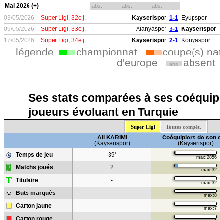
Mai 2026 (+)
abs.
abs.
abs.
03/05/2026
Super Ligi, 32e j.
Kayserispor
1-1
Eyupspor
09/05/2026
Super Ligi, 33e j.
Alanyaspor
3-1
Kayserispor
17/05/2026
Super Ligi, 34e j.
Kayserispor
2-1
Konyaspor
légende:
championnat
coupe(s) na
d'europe
absent
abs.
Ses stats comparées à ses coéquipi
joueurs évoluant en Turquie
Super Ligi
Toutes compét.
Ali KARIMI
Coéquipiers de son 
(Kayserispor)
(Kayserispor)
Temps de jeu
39'
max:2856
Matchs joués
2
max:32
T
Titulaire
-
max:32
Buts marqués
-
max:8
Carton jaune
-
max:7
Carton rouge
-