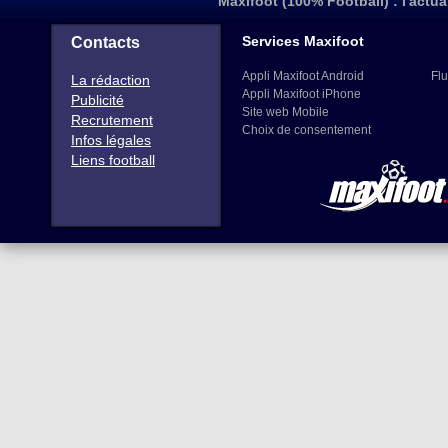
Maxifoot (100% Football) : l'actua
Services Maxifoot
Contacts
Appli Maxifoot Android
Flu
La rédaction
Appli Maxifoot iPhone
Publicité
Site web Mobile
Recrutement
Choix de consentement
Infos légales
Liens football