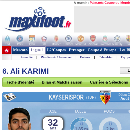
A retenir :
Palmarès Coupe du Mond
OM
PSG
Lyon
Lille
Monaco
Chelsea
Man Utd
Arsenal
Liverpool
ManCity
Ba
+ de clubs
Mercato
Ligue 1
L2/Coupes
Etranger
Coupe d'Europe
Les B
Actualité
|
Résultats & Classement
|
Buteurs
|
Calendrier
|
Equipe
6. Ali KARIMI
L
Fiche d'identité
Bilan et Matchs saison
Carrière & Sélections
Début Co
KAYSERISPOR
(TUR)
Août
AGE
TAILLE
POIDS
N
32
61%
ans
1,85 m
? kg