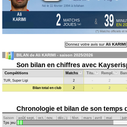
Né le 11 février 1994 à Isfahan
2
39
Ali
&
KARIMI
MATCHS
MINU
JOUES
EN
2
*
(
)
(*) Matchs officiels e
Donnez votre avis sur
Ali KARIMI
BILAN de Ali KARIMI - saison
2025/2026
Son bilan en chiffres avec Kayseris
Compétitions
Matchs
Titu.
Rempl.
Ban
?
?
?
TUR, Super Ligi
2
-
2
-
Bilan total en club
2
-
2
-
Chronologie et bilan de son temps 
Saison
août
sept.
oct.
nov.
déc.
j
févr.
mars
avril
mai
jui
Tps jeu: