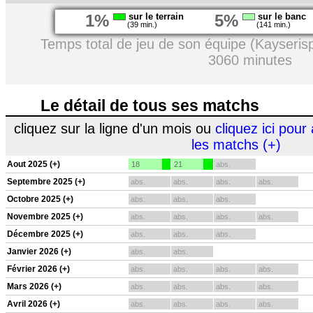
1%
sur le terrain
5%
sur le banc
(39 min.)
(141 min.)
Temps total de jeu de son équipe (Kayseris
3060 minutes
Le détail de tous ses matchs
cliquez sur la ligne d'un mois ou
cliquez ici pour 
les matchs (+)
Aout 2025 (+)
18
21
abs.
Septembre 2025 (+)
abs.
abs.
abs.
abs.
Octobre 2025 (+)
abs.
abs.
abs.
Novembre 2025 (+)
abs.
abs.
abs.
abs.
Décembre 2025 (+)
abs.
abs.
abs.
Janvier 2026 (+)
abs.
abs.
Février 2026 (+)
abs.
abs.
abs.
abs.
Mars 2026 (+)
abs.
abs.
abs.
abs.
Avril 2026 (+)
abs.
abs.
abs.
abs.