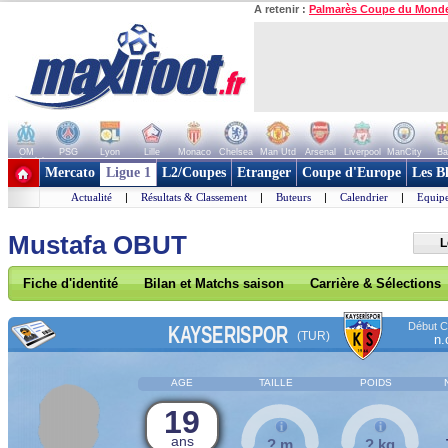
A retenir :
Palmarès Coupe du Mond
OM
PSG
Lyon
Lille
Monaco
Chelsea
Man Utd
Arsenal
Liverpool
ManCity
Ba
+ de clubs
Mercato
Ligue 1
L2/Coupes
Etranger
Coupe d'Europe
Les B
Actualité
|
Résultats & Classement
|
Buteurs
|
Calendrier
|
Equipe
Mustafa OBUT
L
Fiche d'identité
Bilan et Matchs saison
Carrière & Sélections
Début Co
KAYSERISPOR
(TUR)
n.
AGE
TAILLE
POIDS
19
ans
? m
? kg