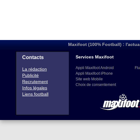
Maxifoot (100% Football) : l'actua
Services Maxifoot
Contacts
Appli Maxifoot Android
Flu
La rédaction
Appli Maxifoot iPhone
Publicité
Site web Mobile
Recrutement
Choix de consentement
Infos légales
Liens football