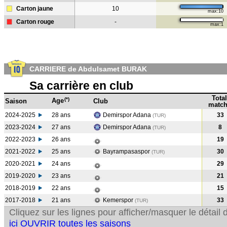
Carton jaune
10
max:10
Carton rouge
-
max:1
CARRIERE de Abdulsamet BURAK
Sa carrière en club
Total
(*)
Age
Saison
Club
match
2024-2025
28 ans
Demirspor Adana
33
(TUR)
2023-2024
27 ans
Demirspor Adana
8
(TUR
)
2022-2023
26 ans
19
2021-2022
25 ans
Bayrampasaspor
30
(TUR
)
2020-2021
24 ans
29
2019-2020
23 ans
21
2018-2019
22 ans
15
2017-2018
21 ans
Kemerspor
33
(TUR
)
Cliquez sur les lignes pour afficher/masquer le détai
ici OUVRIR toutes les saisons