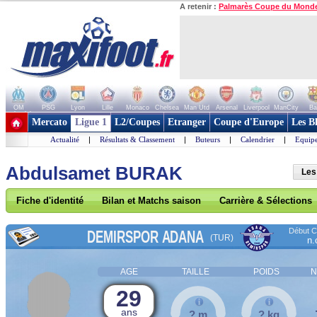
A retenir :
Palmarès Coupe du Mond
OM
PSG
Lyon
Lille
Monaco
Chelsea
Man Utd
Arsenal
Liverpool
ManCity
Ba
+ de clubs
Mercato
Ligue 1
L2/Coupes
Etranger
Coupe d'Europe
Les B
Actualité
|
Résultats & Classement
|
Buteurs
|
Calendrier
|
Equipe
Abdulsamet BURAK
Les
Fiche d'identité
Bilan et Matchs saison
Carrière & Sélections
Début Co
DEMIRSPOR ADANA
(TUR)
n.
AGE
TAILLE
POIDS
N
29
ans
? m
? kg