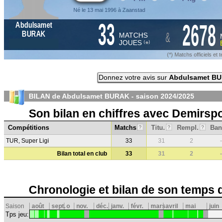
Né le 13 mai 1996 à Zaanstad
33
2678
Abdulsamet
&
BURAK
MATCHS
JOUES
*
(
)
(*) Matchs officiels e
Donnez votre avis sur
Abdulsamet B
BILAN de Abdulsamet BURAK - saison
2024/2025
Son bilan en chiffres avec Demirsp
Compétitions
Matchs
Titu.
Rempl.
Ban
?
?
?
TUR, Super Ligi
33
31
2
-
Bilan total en club
33
31
2
-
Chronologie et bilan de son temps 
Saison
août
sept.
o
nov.
déc.
janv.
févr.
mars
avril
mai
juin
Tps jeu: