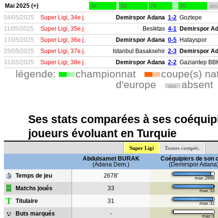
Mai 2025 (+)
84
90
74
90
abs
04/05/2025
Super Ligi, 34e j.
Demirspor Adana
1-2
Goztepe
11/05/2025
Super Ligi, 35e j.
Besiktas
4-1
Demirspor A
17/05/2025
Super Ligi, 36e j.
Demirspor Adana
0-5
Hatayspor
25/05/2025
Super Ligi, 37e j.
Istanbul Basaksehir
2-3
Demirspor A
31/05/2025
Super Ligi, 38e j.
Demirspor Adana
2-2
Gaziantep BB
légende:
championnat
coupe(s) na
d'europe
absent
abs.
Ses stats comparées à ses coéquipi
joueurs évoluant en Turquie
Super Ligi
Toutes compét.
Abdulsamet BURAK
Coéquipiers de son 
(Adana Dem.)
(Demirspor Adana
Temps de jeu
2678'
max:2899
Matchs joués
33
max:33
T
Titulaire
31
max:32
Buts marqués
-
max:8