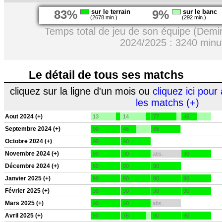
83%
sur le terrain
9%
sur le banc
(2678 min.)
(292 min.)
Temps total de jeu de son équipe (Demi
2024/2025 : 3240 minu
Le détail de tous ses matchs
cliquez sur la ligne d'un mois ou
cliquez ici pour 
les matchs (+)
Aout 2024 (+)
13
14
77
46
Septembre 2024 (+)
90
46
88
Octobre 2024 (+)
90
90
Novembre 2024 (+)
90
90
abs.
90
Décembre 2024 (+)
90
90
90
Janvier 2025 (+)
90
90
90
90
Février 2025 (+)
90
90
90
90
Mars 2025 (+)
90
90
abs.
Avril 2025 (+)
90
76
90
90