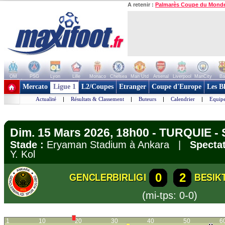
A retenir :
Palmarès Coupe du Mond
OM
PSG
Lyon
Lille
Monaco
Chelsea
Man Utd
Arsenal
Liverpool
ManCity
Ba
+ de clubs
Mercato
Ligue 1
L2/Coupes
Etranger
Coupe d'Europe
Les B
Actualité
|
Résultats & Classement
|
Buteurs
|
Calendrier
|
Equipe
Dim. 15 Mars 2026, 18h00 - TURQUIE - 
Stade :
Eryaman Stadium à Ankara |
Spectat
Y. Kol
0
2
GENCLERBIRLIGI
BESIK
(mi-tps: 0-0)
1
10
20
30
40
50
6