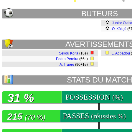
BUTEURS
Junior Olait
O. Kökçü
(6
AVERTISSEMENT
Sekou Koita
(18e)
E. Agbadou
Pedro Pereira
(66e)
A. Traoré
(90+1e)
STATS DU MATC
31 %
POSSESSION
(%)
215
PASSES
(réussies %)
(70 %)