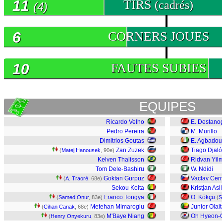
11
TIRS
(cadrés)
(4)
6
CORNERS JOUES
10
FAUTES SUBIES
EQUIPES
Ricardo Velho
E. Destano
Pedro Pereira
M. Murillo
Dimitrios Goutas
E. Agbadou
Zan Zuzek
Tiago Djaló
(
Matej Hanousek
, 90e)
Kelven Thalisson
Ridvan Yil
Tom Dele-Bashiru
W. Ndidi
Goktan Gurpuz
Vaclav Cer
(
A. Traoré
, 68e)
Sekou Koita
Kristjan Asl
Franco Tongya
O. Kökçü
(
Samed Onur
, 83e)
(
S
Metehan Mimaroglu
Junior Olai
(
Cihan Canak
, 68e)
M'Baye Niang
Oh Hyeon-
(
Henry Onyekuru
, 83e)