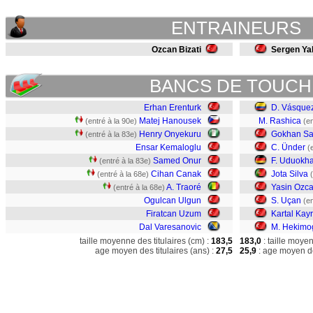
ENTRAINEURS
Ozcan Bizati
Sergen Yal
BANCS DE TOUCH
Erhan Erenturk
D. Vásque
Matej Hanousek
M. Rashica
(entré à la 90e)
(en
Henry Onyekuru
Gokhan Sa
(entré à la 83e)
Ensar Kemaloglu
C. Ünder
(
Samed Onur
F. Uduokha
(entré à la 83e)
Cihan Canak
Jota Silva
(entré à la 68e)
A. Traoré
Yasin Ozc
(entré à la 68e)
Ogulcan Ulgun
S. Uçan
(en
Firatcan Uzum
Kartal Kay
Dal Varesanovic
M. Hekimo
taille moyenne des titulaires (cm) :
183,5
183,0
: taille moye
age moyen des titulaires (ans) :
27,5
25,9
: age moyen de