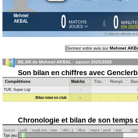
0
0
Mehmet
&
AKBAL
MATCHS
MINUTE
JOUES
EN
2025
*
(
)
(*) Matchs officiels e
Donnez votre avis sur
Mehmet AKB
BILAN de Mehmet AKBAL - saison
2025/2026
Son bilan en chiffres avec Genclerbi
Compétitions
Matchs
Titu.
Rempl.
Ban
?
?
?
TUR, Super Ligi
-
-
-
Bilan total en club
-
-
-
Chronologie et bilan de son temps 
Saison
août
sept.
oct.
nov.
déc.
j
févr.
mars
avril
mai
jui
Tps jeu: