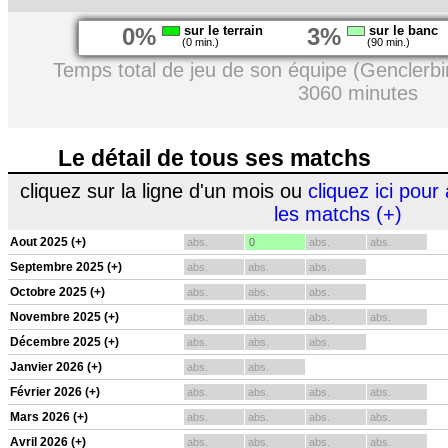
0%
sur le terrain
3%
sur le banc
(0 min.)
(90 min.)
Temps total de jeu de son équipe (Genclerbir
3060 minutes
Le détail de tous ses matchs
cliquez sur la ligne d'un mois ou
cliquez ici pour 
les matchs (+)
Aout 2025 (+)
abs.
0
abs.
abs.
Septembre 2025 (+)
abs.
abs.
abs.
Octobre 2025 (+)
abs.
abs.
abs.
Novembre 2025 (+)
abs.
abs.
abs.
abs.
Décembre 2025 (+)
abs.
abs.
abs.
Janvier 2026 (+)
abs.
abs.
Février 2026 (+)
abs.
abs.
abs.
abs.
Mars 2026 (+)
abs.
abs.
abs.
abs.
Avril 2026 (+)
abs.
abs.
abs.
abs.