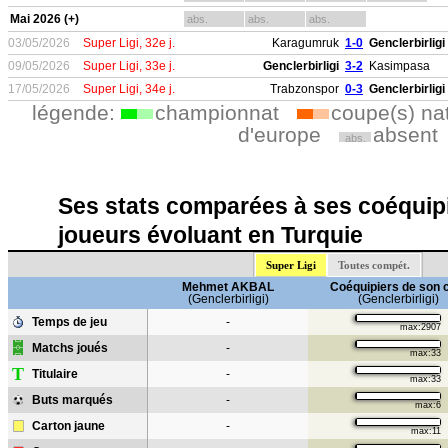
Mai 2026 (+)
abs.
abs.
abs.
03/05/2026
Super Ligi, 32e j.
Karagumruk
1-0
Genclerbirligi
09/05/2026
Super Ligi, 33e j.
Genclerbirligi
3-2
Kasimpasa
17/05/2026
Super Ligi, 34e j.
Trabzonspor
0-3
Genclerbirligi
légende:
championnat
coupe(s) na
d'europe
absent
abs.
Ses stats comparées à ses coéquipi
joueurs évoluant en Turquie
Super Ligi
Toutes compét.
Mehmet AKBAL
Coéquipiers de son 
(Genclerbirligi)
(Genclerbirligi)
Temps de jeu
-
max:2907
Matchs joués
-
max:33
T
Titulaire
-
max:33
Buts marqués
-
max:6
Carton jaune
-
max:11