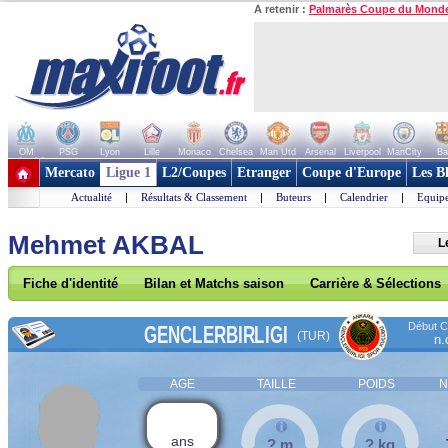
A retenir :
Palmarès Coupe du Mond
OM
PSG
Lyon
Lille
Monaco
Chelsea
Man Utd
Arsenal
Liverpool
ManCity
Ba
+ de clubs
Mercato
Ligue 1
L2/Coupes
Etranger
Coupe d'Europe
Les B
Actualité
|
Résultats & Classement
|
Buteurs
|
Calendrier
|
Equipe
Mehmet AKBAL
L
Fiche d'identité
Bilan et Matchs saison
Carrière & Sélections
Début Co
GENCLERBIRLIGI
(TUR)
n.
AGE
TAILLE
POIDS
N
ans
? m
? kg