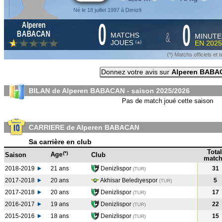
Né le 18 juillet 1997 à Denizli
0
0
Alperen
&
BABACAN
MATCHS
MINUTE
JOUES
EN
2025
*
(
)
(*) Matchs officiels e
Donnez votre avis sur
Alperen BABA
BILAN de Alperen BABACAN - saison
2025/2026
Pas de match joué cette saison
CARRIERE de Alperen BABACAN
Sa carrière en club
Total
(*)
Age
Saison
Club
match
2018-2019
21 ans
Denizlispor
31
(TUR
)
2017-2018
20 ans
Akhisar Belediyespor
5
(TUR
)
2017-2018
20 ans
Denizlispor
17
(TUR
)
2016-2017
19 ans
Denizlispor
22
(TUR
)
2015-2016
18 ans
Denizlispor
15
(TUR
)