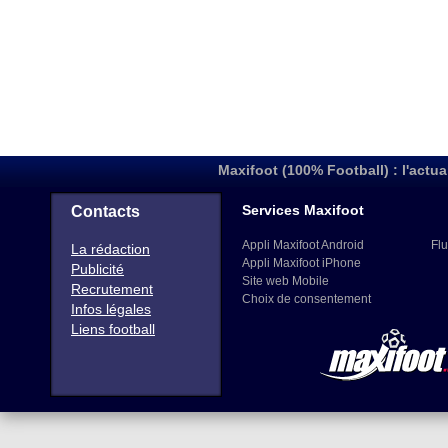
Maxifoot (100% Football) : l'actua
Services Maxifoot
Contacts
Appli Maxifoot Android
Flu
La rédaction
Appli Maxifoot iPhone
Publicité
Site web Mobile
Recrutement
Choix de consentement
Infos légales
Liens football