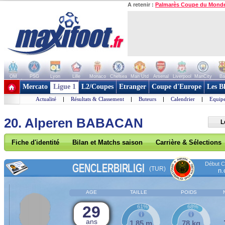
A retenir :
Palmarès Coupe du Mond
OM
PSG
Lyon
Lille
Monaco
Chelsea
Man Utd
Arsenal
Liverpool
ManCity
Ba
+ de clubs
Mercato
Ligue 1
L2/Coupes
Etranger
Coupe d'Europe
Les B
Actualité
|
Résultats & Classement
|
Buteurs
|
Calendrier
|
Equipe
20. Alperen BABACAN
L
Fiche d'identité
Bilan et Matchs saison
Carrière & Sélections
Début Co
GENCLERBIRLIGI
(TUR)
n.
AGE
TAILLE
POIDS
29
61%
68%
ans
1,85 m
78 kg