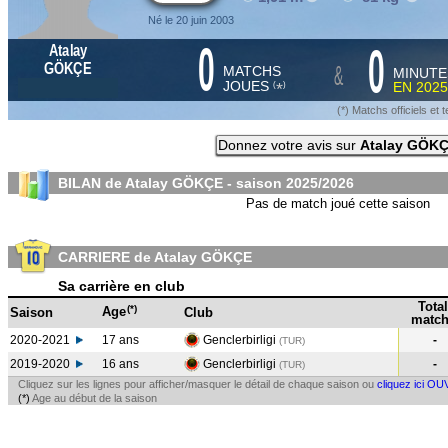
Né le 20 juin 2003
0
0
Atalay
&
GÖKÇE
MATCHS
MINUTE
JOUES
EN
2025
*
(
)
(*) Matchs officiels e
Donnez votre avis sur
Atalay GÖK
BILAN de Atalay GÖKÇE - saison
2025/2026
Pas de match joué cette saison
CARRIERE de Atalay GÖKÇE
Sa carrière en club
Total
(*)
Age
Saison
Club
match
2020-2021
17 ans
Genclerbirligi
-
(TUR
)
2019-2020
16 ans
Genclerbirligi
-
(TUR
)
Cliquez sur les lignes pour afficher/masquer le détail de chaque saison ou
cliquez ici OU
(*)
Age au début de la saison