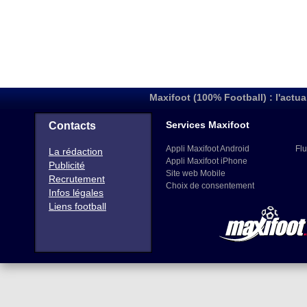
Maxifoot (100% Football) : l'actua
Services Maxifoot
Contacts
Appli Maxifoot Android
Flu
La rédaction
Appli Maxifoot iPhone
Publicité
Site web Mobile
Recrutement
Choix de consentement
Infos légales
Liens football