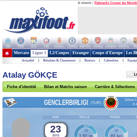
A retenir :
Palmarès Coupe du Mond
OM
PSG
Lyon
Lille
Monaco
Chelsea
Man Utd
Arsenal
Liverpool
ManCity
Ba
+ de clubs
Mercato
Ligue 1
L2/Coupes
Etranger
Coupe d'Europe
Les B
Actualité
|
Résultats & Classement
|
Buteurs
|
Calendrier
|
Equipe
Atalay GÖKÇE
L
Fiche d'identité
Bilan et Matchs saison
Carrière & Sélections
Début Co
GENCLERBIRLIGI
(TUR)
n.
AGE
TAILLE
POIDS
23
89%
85%
ans
1,91 m
81 kg