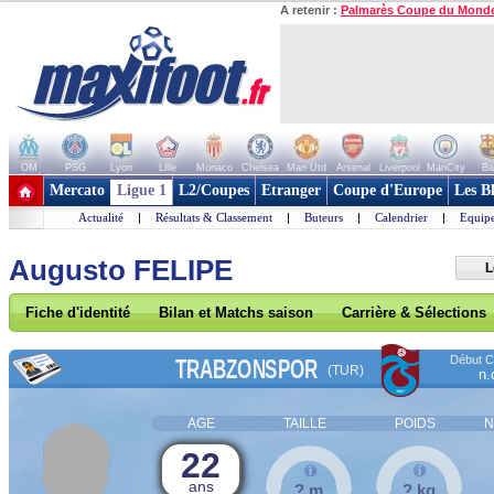
A retenir :
Palmarès Coupe du Mond
OM
PSG
Lyon
Lille
Monaco
Chelsea
Man Utd
Arsenal
Liverpool
ManCity
Ba
+ de clubs
Mercato
Ligue 1
L2/Coupes
Etranger
Coupe d'Europe
Les B
Actualité
|
Résultats & Classement
|
Buteurs
|
Calendrier
|
Equipe
Augusto FELIPE
L
Fiche d'identité
Bilan et Matchs saison
Carrière & Sélections
Début Co
TRABZONSPOR
(TUR)
n.
AGE
TAILLE
POIDS
N
22
ans
? m
? kg