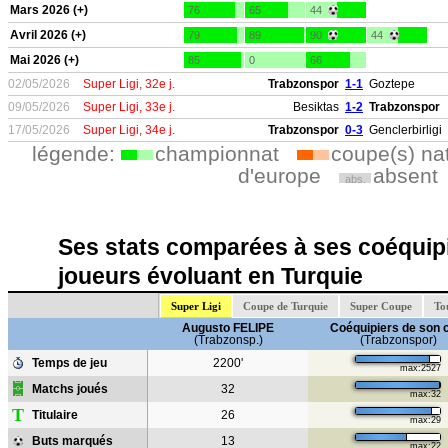
Mars 2026 (+)
76
65
44
Avril 2026 (+)
79
89
90
44
Mai 2026 (+)
85
0
66
02/05/2026
Super Ligi, 32e j.
Trabzonspor
1-1
Goztepe
09/05/2026
Super Ligi, 33e j.
Besiktas
1-2
Trabzonspor
17/05/2026
Super Ligi, 34e j.
Trabzonspor
0-3
Genclerbirligi
légende:
championnat
coupe(s) na
d'europe
absent
abs.
Ses stats comparées à ses coéquipi
joueurs évoluant en Turquie
Super Ligi
Coupe de Turquie
Super Coupe
To
Augusto FELIPE
Coéquipiers de son 
(Trabzonsp.)
(Trabzonspor)
Temps de jeu
2200'
max:2527
Matchs joués
32
max:32
T
Titulaire
26
max:29
Buts marqués
13
max:22