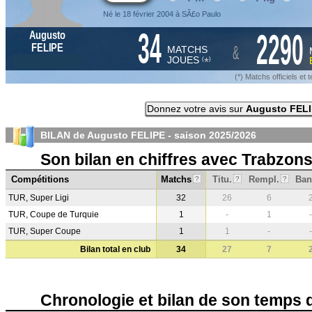
Né le 18 février 2004 à SÃ£o Paulo
34
2290
Augusto
&
FELIPE
MATCHS
JOUES
*
(
)
(*) Matchs officiels e
Donnez votre avis sur
Augusto FEL
BILAN de Augusto FELIPE - saison
2025/2026
Son bilan en chiffres avec Trabzon
Compétitions
Matchs
Titu.
Rempl.
Ban
?
?
?
TUR, Super Ligi
32
26
6
TUR, Coupe de Turquie
1
-
1
-
TUR, Super Coupe
1
1
-
-
Bilan total en club
34
27
7
Chronologie et bilan de son temps 