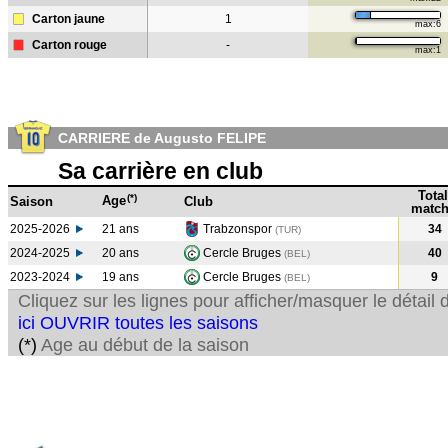
Carton jaune
1
max:6
Carton rouge
-
max:1
CARRIERE de Augusto FELIPE
Sa carrière en club
Total
(*)
Age
Saison
Club
match
2025-2026
21 ans
Trabzonspor
34
(TUR)
2024-2025
20 ans
Cercle Bruges
40
(BEL
)
2023-2024
19 ans
Cercle Bruges
9
(BEL
)
Cliquez sur les lignes pour afficher/masquer le détai
ici OUVRIR toutes les saisons
(*)
Age au début de la saison