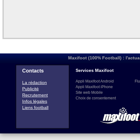
Maxifoot (100% Football) : l'actua
Services Maxifoot
Contacts
Appli Maxifoot Android
Flu
La rédaction
Appli Maxifoot iPhone
Publicité
Site web Mobile
Recrutement
Choix de consentement
Infos légales
Liens football