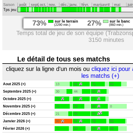
Saison
août
sept.
oct.
nov.
déc.
janv.
févr.
mars
avril
mai
jui
Tps jeu:
73%
sur le terrain
27%
sur le banc
(2290 min.)
(860 min.)
Temps total de jeu de son équipe (Trabzons
3150 minutes
Le détail de tous ses matchs
cliquez sur la ligne d'un mois ou
cliquez ici pour 
les matchs (+)
Aout 2025 (+)
13
86
71
62
Septembre 2025 (+)
30
44
80
Octobre 2025 (+)
74
85
73
Novembre 2025 (+)
76
59
86
0
Décembre 2025 (+)
21
90
90
Janvier 2026 (+)
90
90
78
82
Février 2026 (+)
72
64
90
46