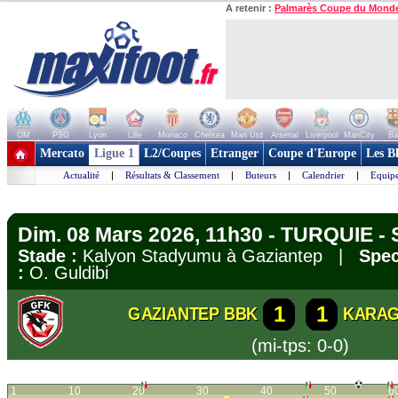
A retenir :
Palmarès Coupe du Mond
OM
PSG
Lyon
Lille
Monaco
Chelsea
Man Utd
Arsenal
Liverpool
ManCity
Ba
+ de clubs
Mercato
Ligue 1
L2/Coupes
Etranger
Coupe d'Europe
Les B
Actualité
|
Résultats & Classement
|
Buteurs
|
Calendrier
|
Equipe
Dim. 08 Mars 2026, 11h30 - TURQUIE - 
Stade :
Kalyon Stadyumu à Gaziantep |
Spec
:
O. Guldibi
1
1
GAZIANTEP BBK
KARA
(mi-tps: 0-0)
1
10
20
30
40
50
6