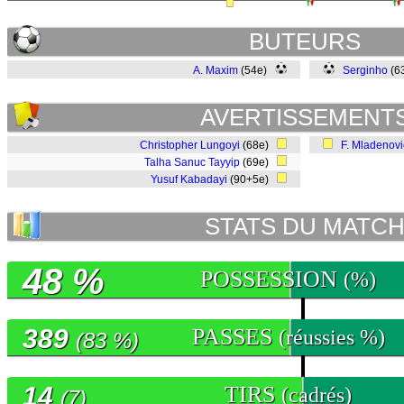
BUTEURS
A. Maxim
(54e)
Serginho
(6
AVERTISSEMENT
Christopher Lungoyi
(68e)
F. Mladenovi
Talha Sanuc Tayyip
(69e)
Yusuf Kabadayi
(90+5e)
STATS DU MATC
48 %
POSSESSION
(%)
389
PASSES
(réussies %)
(83 %)
14
TIRS
(cadrés)
(7)