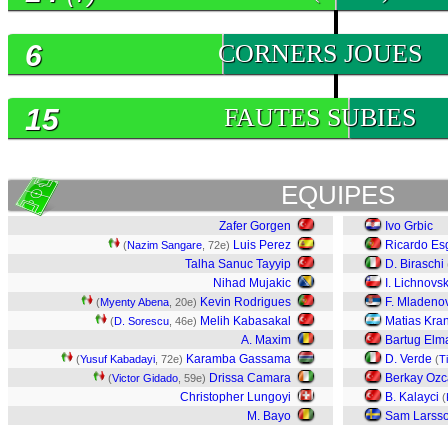
6
CORNERS JOUES
15
FAUTES SUBIES
EQUIPES
Zafer Gorgen
Ivo Grbic
Luis Perez
Ricardo Es
(
Nazim Sangare
, 72e)
Talha Sanuc Tayyip
D. Biraschi
Nihad Mujakic
I. Lichnovs
Kevin Rodrigues
F. Mladeno
(
Myenty Abena
, 20e)
Melih Kabasakal
Matias Kran
(
D. Sorescu
, 46e)
A. Maxim
Bartug Elm
Karamba Gassama
D. Verde
(
Yusuf Kabadayi
, 72e)
(
T
Drissa Camara
Berkay Oz
(
Victor Gidado
, 59e)
Christopher Lungoyi
B. Kalayci
(
M. Bayo
Sam Larss