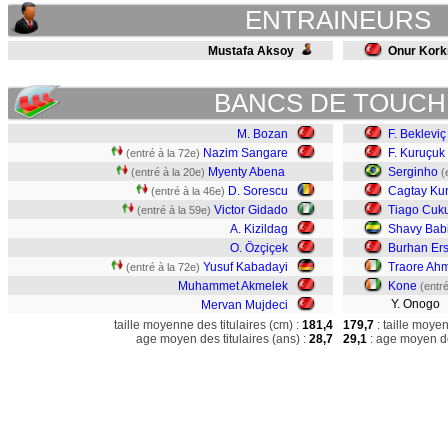
ENTRAINEURS
Mustafa Aksoy
Onur Kor
BANCS DE TOUCH
M. Bozan
F. Bekleviç
Nazim Sangare
F. Kuruçuk
(entré à la 72e)
Myenty Abena
Serginho
(entré à la 20e)
(
D. Sorescu
Cagtay Kur
(entré à la 46e)
Victor Gidado
Tiago Cuk
(entré à la 59e)
A. Kizildag
Shavy Bab
O. Özçiçek
Burhan Er
Yusuf Kabadayi
Traore Ah
(entré à la 72e)
Muhammet Akmelek
Kone
(entré
Y. Onogo
Mervan Mujdeci
taille moyenne des titulaires (cm) :
181,4
179,7
: taille moye
age moyen des titulaires (ans) :
28,7
29,1
: age moyen de