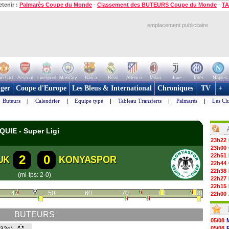
etenir :
Palmarès Coupe du Monde
-
Classement des BUTEURS Coupe du Monde
-
TA
emplacement publicitaire
n Utd
Arsenal
Liverpool
ManCity
Barca
Real
Atletico
Milan
Juve
Inter
Naples
ger
Coupe d'Europe
Les Bleus & International
Chroniques
TV
+
Buteurs
|
Calendrier
|
Equipe type
|
Tableau Transferts
|
Palmarès
|
Les Cl
QUIE - Super Ligi
23h22
23h00
22h51
2
0
UK
KONYASPOR
22h44
22h38
(mi-tps: 2-0)
22h27
22h15
40
50
60
70
80
90
22h00
21h48
21h39
BUTEURS
21h26
05/08
21h05
05/08