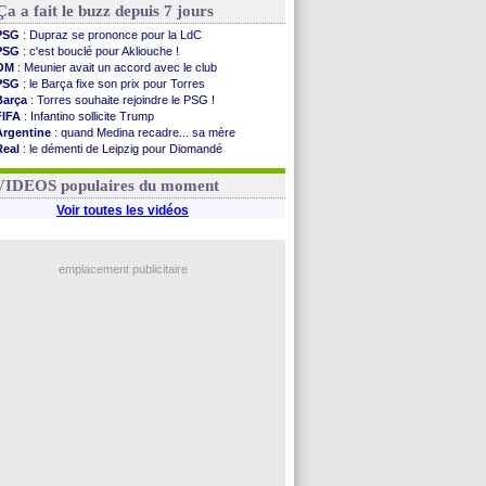
Ça a fait le buzz depuis 7 jours
PSG
: Dupraz se prononce pour la LdC
PSG
: c'est bouclé pour Akliouche !
OM
: Meunier avait un accord avec le club
PSG
: le Barça fixe son prix pour Torres
Barça
: Torres souhaite rejoindre le PSG !
FIFA
: Infantino sollicite Trump
Argentine
: quand Medina recadre... sa mère
Real
: le démenti de Leipzig pour Diomandé
OM
: Paixão attire un 2e club anglais
FIFA
: le conseiller d'Infantino démissionne !
VIDEOS populaires du moment
Voir toutes les vidéos
emplacement publicitaire