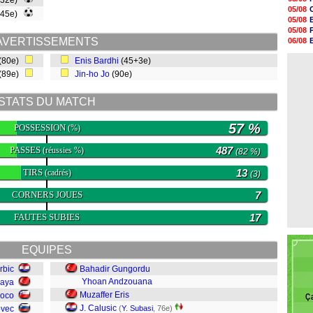
(32e)
20h47
05/08
(45e)
20h30
05/08
20h18
05/08
20h04
AVERTISSEMENTS
06/08
19h47
06/08
19h34
(80e)
Enis Bardhi
(45+3e)
06/08
19h14
(89e)
Jin-ho Jo
(90e)
19h06
18h50
18h30
STATS DU MATCH
18h20
17h58
57 %
POSSESSION
(%)
PASSES
487
(réussies %)
(82 %)
TIRS
13
(cadrés)
(3)
CORNERS JOUES
7
FAUTES SUBIES
17
EQUIPES
rbic
Bahadir Gungordu
Yhoan Andzouana
kaya
Muzaffer Eris
oco
Ç
J. Calusic
ovec
(
Y. Subasi
, 76e)