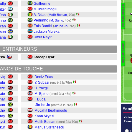
Guilherme
alip
K
A
M. Ibrahimoglu
tter
R
A
A. Ndao
 Doh
(
Melih Bostan
, 70e)
C
G
U
M
Pedrinho
Ka
inho
(
M. Bjørlo
, 46e)
S
R
U
Gr
Enis Bardhi
zcan
(
Jin-ho Jo
, 76e)
K
C
Jackson Muleka
sson
J
Umut Nayir
fana
Ci
K
O
E
ENTRAINEURS
N
Y
S
U
A
N
S
cka
Recep Uçar
B
K
P
O
R
Ak
B
ANCS DE TOUCHE
I
Gu
Jo
eviç
Deniz Ertas
B
glu
Y. Subasi
(entré à la 76e)
Bj
dze
U. Yazgili
Ya
aio
M. Bjørlo
(entré à la 46e)
S
inar
I. Buga
Er
son
Jin-ho Jo
(entré à la 76e)
Sond
cho
Mucahit Ibrahimoglu
ray
Kaan Akyazi
Zidan
Franc
ayci
Melih Bostan
(entré à la 70e)
kur
Marius Stefanescu
O