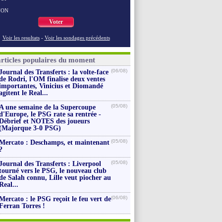
NON
Voter
Voir les resultats
-
Voir les sondages précédents
articles populaires du moment
(06/08)
Journal des Transferts : la volte-face
de Rodri, l'OM finalise deux ventes
importantes, Vinicius et Diomandé
agitent le Real...
(05/08)
A une semaine de la Supercoupe
d'Europe, le PSG rate sa rentrée -
Débrief et NOTES des joueurs
(Majorque 3-0 PSG)
(05/08)
Mercato : Deschamps, et maintenant
?
(05/08)
Journal des Transferts : Liverpool
tourné vers le PSG, le nouveau club
de Salah connu, Lille veut piocher au
Real...
(06/08)
Mercato : le PSG reçoit le feu vert de
Ferran Torres !