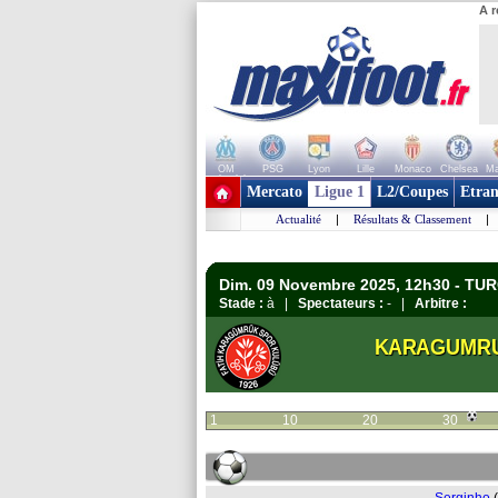
A r
OM
PSG
Lyon
Lille
Monaco
Chelsea
Ma
+ de clubs
Mercato
Ligue 1
L2/Coupes
Etran
Actualité
|
Résultats & Classement
|
Dim. 09 Novembre 2025, 12h30 - TUR
Stade :
à |
Spectateurs :
- |
Arbitre :
KARAGUMR
1
10
20
30