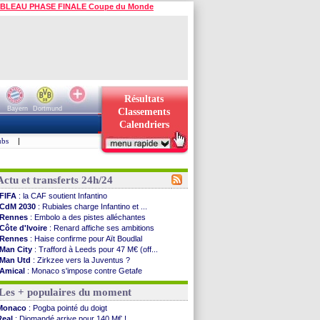
BLEAU PHASE FINALE Coupe du Monde
Résultats
Bayern
Dortmund
Classements
Calendriers
ubs
|
Actu et transferts 24h/24
FIFA
: la CAF soutient Infantino
CdM 2030
: Rubiales charge Infantino et ...
Rennes
: Embolo a des pistes alléchantes
Côte d'Ivoire
: Renard affiche ses ambitions
Rennes
: Haise confirme pour Aït Boudlal
Man City
: Trafford à Leeds pour 47 M€ (off...
Man Utd
: Zirkzee vers la Juventus ?
Amical
: Monaco s'impose contre Getafe
Nantes
: Der Zakarian et sa relation avec Kita
Les + populaires du moment
OM
: le club prêt à libérer Kondogbia ?
Monaco
: le message touchant d'Akliouche
Monaco
: Pogba pointé du doigt
FIFA
: Tebas en remet une couche
Real
: Diomandé arrive pour 140 M€ !