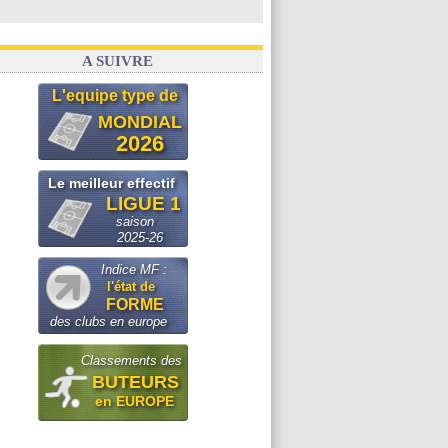
A SUIVRE
L'equipe type de
MONDIAL
2026
Le meilleur effectif
LIGUE 1
saison
2025-26
Indice MF :
l'état de
FORME
des clubs en europe
Classements des
BUTEURS
en EUROPE