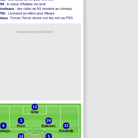
FIFA
: l'UEFA maintient la pression
OM
: le retour d'Adidas est acté
PSG
: Tebas encense Luis Enrique
Bordeaux
: des clubs de N1 montent au créneau
Real
: Vinicius jusqu'en 2032 (officiel)
PSG
: Liverpool accélère pour Mbaye
Lyon
: Mangala va rejoindre Getafe
Barça
: Ferran Torres donne son feu vert au PSG
OM
: une offre refusée pour Aguerd
PSG
: Luis Enrique satisfait malgré tout
Real
: c'est confirmé pour Vinicius
Man City
: Rodri préfère le Barça au Real !
Troyes
: Junior Diaz jusqu'en 2030 (officiel)
emplacement publicitaire
PSG
: Akliouche a signé (officiel)
OM
: une offre pour Bulka
PSG
: contrat signé pour Akliouche
Ouganda
: Owori battu à mort à Kampala
Arsenal
: Arteta veut créer une dynastie
Voir les brèves précédentes
13
Grbic
3
29
6
33
Roco
Balkovec
ankaya
Kurukalip
14
5