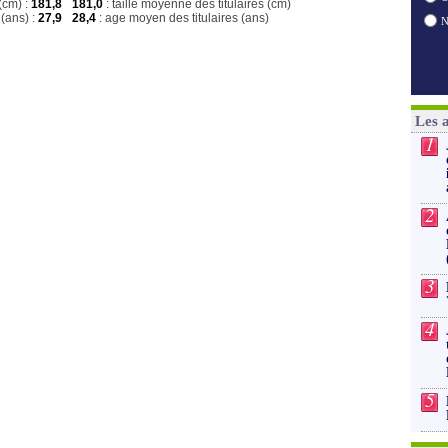
(cm) :
181,8
181,0
: taille moyenne des titulaires (cm)
(ans) :
27,9
28,4
: age moyen des titulaires (ans)
Les 
1
2
3
4
5