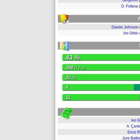
Serginho
D. Fofana
Daniel Johnson
Ivo Grbic
43 %
368
(74 %)
10
(4)
4
11
Ivo G
A. Çan
Enzo R
Jure Balk