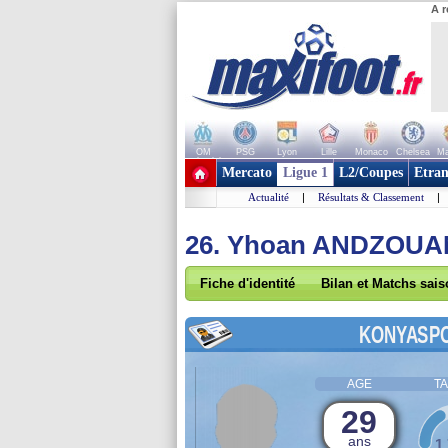
A r
OM
PSG
Lyon
Lille
Monaco
Chelsea
Ma
+ de clubs
Mercato
Ligue 1
L2/Coupes
Etran
Actualité
|
Résultats & Classement
|
26. Yhoan ANDZOU
Fiche d'identité
Bilan et Matchs sai
KONYASP
AGE
TA
29
ans
1