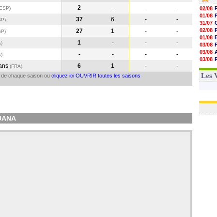
2
-
-
-
(ESP
)
02/08
01/08
37
6
-
-
SP
)
31/07
02/08
27
1
-
-
SP
)
01/08
1
-
-
-
A
)
03/08
03/08
-
-
-
-
A
)
03/08
ans
6
1
-
-
(FRA
)
03/08
31/07
Les 
il de chaque saison ou
cliquez ici OUVRIR toutes les saisons
OUANA