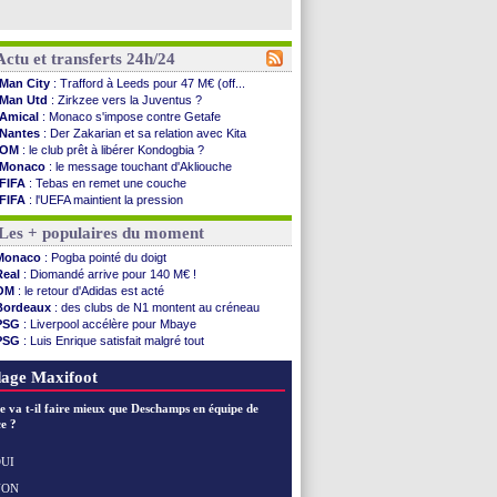
Actu et transferts 24h/24
Man City
: Trafford à Leeds pour 47 M€ (off...
Man Utd
: Zirkzee vers la Juventus ?
Amical
: Monaco s'impose contre Getafe
Nantes
: Der Zakarian et sa relation avec Kita
OM
: le club prêt à libérer Kondogbia ?
Monaco
: le message touchant d'Akliouche
FIFA
: Tebas en remet une couche
FIFA
: l'UEFA maintient la pression
PSG
: Tebas encense Luis Enrique
Les + populaires du moment
Real
: Vinicius jusqu'en 2032 (officiel)
Lyon
: Mangala va rejoindre Getafe
Monaco
: Pogba pointé du doigt
OM
: une offre refusée pour Aguerd
Real
: Diomandé arrive pour 140 M€ !
Real
: c'est confirmé pour Vinicius
OM
: le retour d'Adidas est acté
Troyes
: Junior Diaz jusqu'en 2030 (officiel)
Bordeaux
: des clubs de N1 montent au créneau
PSG
: Akliouche a signé (officiel)
PSG
: Liverpool accélère pour Mbaye
OM
: une offre pour Bulka
PSG
: Luis Enrique satisfait malgré tout
PSG
: contrat signé pour Akliouche
Barça
: Ferran Torres donne son feu vert au PSG
Ouganda
: Owori battu à mort à Kampala
Real
: une nouvelle offre pour Vinicius
age Maxifoot
Arsenal
: Arteta veut créer une dynastie
Chelsea
: Palace a fait son offre pour Disasi
e va t-il faire mieux que Deschamps en équipe de
FIFA
: le gouvernement espagnol s'en mêle
e ?
PSG
: l'étonnante rumeur Gusto
Bologne
: Dallinga est sur le marché
UI
OM
: accord trouvé avec Man City pour Rulli
NON
Voir les brèves précédentes