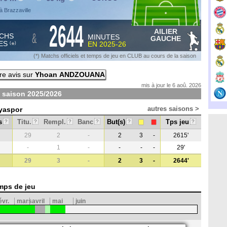
 Brazzaville
2644
AILIER
&
CHS
MINUTES
GAUCHE
ES
EN
2025-26
*
(
)
(*) Matchs officiels et temps de jeu en CLUB au cours de la saison
re avis sur
Yhoan ANDZOUANA
mis à jour le 6 aoû. 2026
 saison
2025/2026
autres saisons >
nyaspor
s
Titu.
Rempl.
Banc
But(s)
Tps jeu
?
?
?
?
?
?
29
2
-
2
3
-
2615'
-
1
-
-
-
-
29'
29
3
-
2
3
-
2644'
mps de jeu
évr.
mars
avril
mai
juin