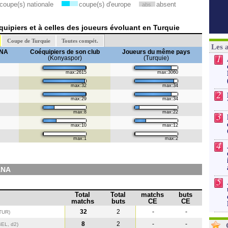
coupe(s) nationale
coupe(s) d'europe
absent
abs.
uipiers et à celles des joueurs évoluant en Turquie
Coupe de Turquie
Toutes compét.
Les 
ANA
Coéquipiers de son club
Joueurs du même pays
1
(Konyaspor)
(Turquie)
max:2615
max:3060
max:32
max:34
2
max:29
max:34
max:8
max:22
3
max:10
max:12
max:1
max:2
4
ANA
5
Total
Total
matchs
buts
matchs
buts
CE
CE
32
2
-
-
TUR)
8
2
-
-
BEL, d2)