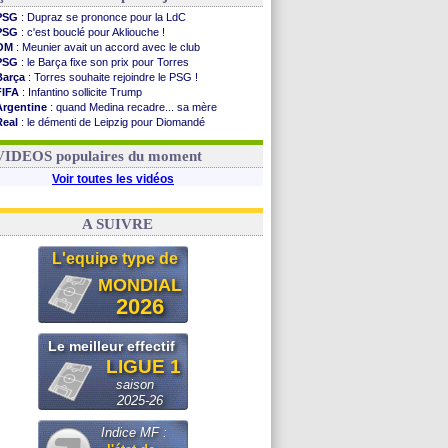
PSG
: Dupraz se prononce pour la LdC
PSG
: c'est bouclé pour Akliouche !
OM
: Meunier avait un accord avec le club
PSG
: le Barça fixe son prix pour Torres
Barça
: Torres souhaite rejoindre le PSG !
FIFA
: Infantino sollicite Trump
Argentine
: quand Medina recadre... sa mère
Real
: le démenti de Leipzig pour Diomandé
OM
: Paixão attire un 2e club anglais
FIFA
: le conseiller d'Infantino démissionne !
VIDEOS populaires du moment
Voir toutes les vidéos
A SUIVRE
L'equipe type de
MONDIAL
2026
Le meilleur effectif
LIGUE 1
saison
2025-26
Indice MF :