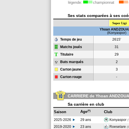
légende:
championnat
Ses stats comparées à ses coéq
Super Ligi
Yhoan ANDZOU
(Konyaspor)
Temps de jeu
2615'
Matchs joués
31
T
Titulaire
29
Buts marqués
2
Carton jaune
3
Carton rouge
-
CARRIERE de Yhoan ANDZOU
Sa carrière en club
(*)
Age
Saison
Club
2025-2026
29 ans
Konyaspor
(
2019-2020
23 ans
Roeselare
(