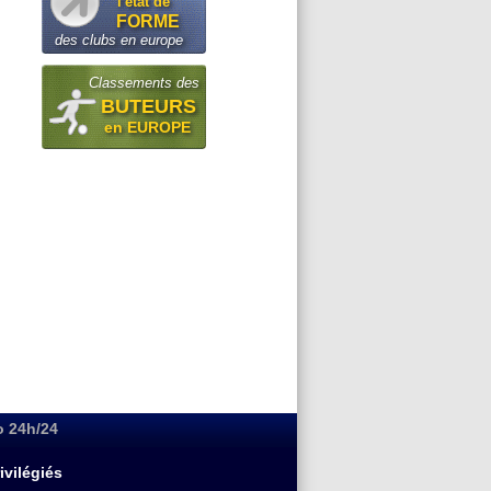
l'état de
FORME
des clubs en europe
Classements des
BUTEURS
en EUROPE
o 24h/24
ivilégiés