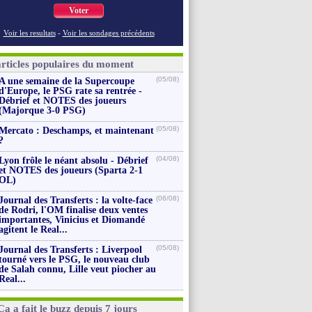
Voter
Voir les resultats
-
Voir les sondages précédents
articles populaires du moment
(05/08)
A une semaine de la Supercoupe
d'Europe, le PSG rate sa rentrée -
Débrief et NOTES des joueurs
(Majorque 3-0 PSG)
(05/08)
Mercato : Deschamps, et maintenant
?
(04/08)
Lyon frôle le néant absolu - Débrief
et NOTES des joueurs (Sparta 2-1
OL)
(06/08)
Journal des Transferts : la volte-face
de Rodri, l'OM finalise deux ventes
importantes, Vinicius et Diomandé
agitent le Real...
(05/08)
Journal des Transferts : Liverpool
tourné vers le PSG, le nouveau club
de Salah connu, Lille veut piocher au
Real...
Ça a fait le buzz depuis 7 jours