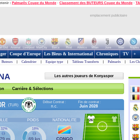
etenir :
Palmarès Coupe du Monde
-
Classement des BUTEURS Coupe du Monde
-
TA
emplacement publicitaire
n Utd
Arsenal
Liverpool
ManCity
Barca
Real
Atletico
Milan
Juve
Inter
Naples
ger
Coupe d'Europe
Les Bleus & International
Chroniques
TV
+
Buteurs
|
Calendrier
|
Equipe type
|
Tableau Transferts
|
Palmarès
|
Les Cl
ANA
Les autres joueurs de Konyaspor
son
Carrière & Sélections
Début Contrat :
Fin de contrat :
OR
(TUR)
n.c.
Juin 2028
ILLE
POIDS
NATIONALITE
26
32%
18%
,79 m
69 kg
CONGO