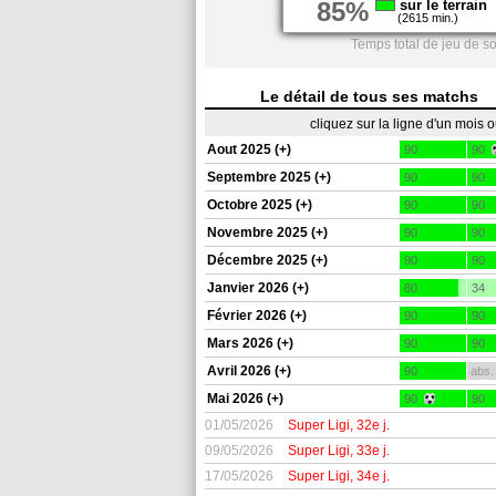
85%
sur le terrain
(2615 min.)
Temps total de jeu de s
Le détail de tous ses matchs
cliquez sur la ligne d'un mois 
Aout 2025 (+)
90
90
Septembre 2025 (+)
90
90
Octobre 2025 (+)
90
90
Novembre 2025 (+)
90
90
Décembre 2025 (+)
90
90
Janvier 2026 (+)
80
34
Février 2026 (+)
90
90
Mars 2026 (+)
90
90
Avril 2026 (+)
90
abs.
Mai 2026 (+)
90
90
01/05/2026
Super Ligi, 32e j.
09/05/2026
Super Ligi, 33e j.
17/05/2026
Super Ligi, 34e j.