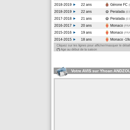
2018-2019
22 ans
Gérone FC
2018-2019
22 ans
Peralada
(E
2017-2018
21 ans
Peralada
(E
2016-2017
20 ans
Monaco
(FR
2015-2016
19 ans
Monaco
(FR
2014-2015
18 ans
Monaco -19
Cliquez sur les lignes pour afficher/masquer le déta
(*)
Age au début de la saison
Votre AVIS sur Yhoan ANDZ