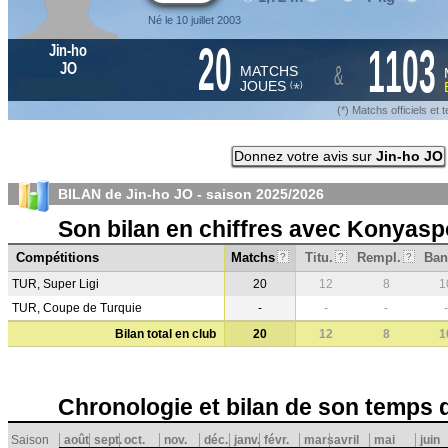
Né le 10 juillet 2003
20
1103
Jin-ho
&
JO
MATCHS
JOUES
*
(
)
(*) Matchs officiels e
Donnez votre avis sur
Jin-ho JO
BILAN de Jin-ho JO - saison
2025/2026
Son bilan en chiffres avec Konyasp
Compétitions
Matchs
Titu.
Rempl.
Ban
?
?
?
TUR, Super Ligi
20
12
8
1
TUR, Coupe de Turquie
-
-
-
-
Bilan total en club
20
12
8
1
Chronologie et bilan de son temps 
Saison
août
sept.
oct.
nov.
déc.
janv.
févr.
mars
avril
mai
juin