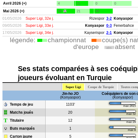
Avril 2026 (+)
4
61
0
0
Mai 2026 (+)
90
21
90
01/05/2026
Super Ligi, 32e j.
Rizespor
3-2
Konyaspor
09/05/2026
Super Ligi, 33e j.
Konyaspor
0-3
Fenerbahce
17/05/2026
Super Ligi, 34e j.
Kayserispor
2-1
Konyaspor
légende:
championnat
coupe(s) na
d'europe
absent
abs.
Ses stats comparées à ses coéquipi
joueurs évoluant en Turquie
Super Ligi
Coupe de Turquie
Toutes com
Jin-ho JO
Coéquipiers de son 
(Konyaspor)
(Konyaspor)
Temps de jeu
1103'
max:2615
Matchs joués
20
max:32
T
Titulaire
12
max:29
Buts marqués
1
max:8
Carton jaune
5