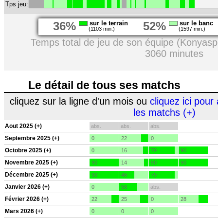
Tps jeu:
36%
sur le terrain
52%
sur le banc
(1103 min.)
(1597 min.)
Temps total de jeu de son équipe (Konyasp
3060 minutes
Le détail de tous ses matchs
cliquez sur la ligne d'un mois ou
cliquez ici pour 
les matchs (+)
Aout 2025 (+)
abs.
abs.
abs.
Septembre 2025 (+)
0
22
0
Octobre 2025 (+)
0
16
79
90
Novembre 2025 (+)
90
14
90
90
Décembre 2025 (+)
90
46
79
Janvier 2026 (+)
0
56
abs.
Février 2026 (+)
22
25
0
28
Mars 2026 (+)
0
0
0