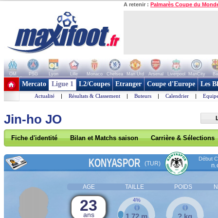
A retenir :
Palmarès Coupe du Mond
OM
PSG
Lyon
Lille
Monaco
Chelsea
Man Utd
Arsenal
Liverpool
ManCity
Ba
+ de clubs
Mercato
Ligue 1
L2/Coupes
Etranger
Coupe d'Europe
Les B
Actualité
|
Résultats & Classement
|
Buteurs
|
Calendrier
|
Equipe
Jin-ho JO
Fiche d'identité
Bilan et Matchs saison
Carrière & Sélections
Début Co
KONYASPOR
(TUR)
n.
AGE
TAILLE
POIDS
N
23
4%
ans
1,72 m
? kg