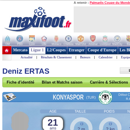
A retenir :
Palmarès Coupe du Mond
OM
PSG
Lyon
Lille
Monaco
Chelsea
Man Utd
Arsenal
Liverpool
ManCity
Ba
+ de clubs
Mercato
Ligue 1
L2/Coupes
Etranger
Coupe d'Europe
Les B
Actualité
|
Résultats & Classement
|
Buteurs
|
Calendrier
|
Equipe
Deniz ERTAS
Fiche d'identité
Bilan et Matchs saison
Carrière & Sélections
Début Co
KONYASPOR
(TUR)
n.
AGE
TAILLE
POIDS
N
21
ans
? m
? kg