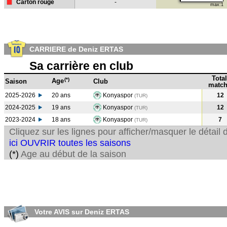
Carton rouge
-
max:1
CARRIERE de Deniz ERTAS
Sa carrière en club
Total
(*)
Age
Saison
Club
match
2025-2026
20 ans
Konyaspor
12
(TUR)
2024-2025
19 ans
Konyaspor
12
(TUR
)
2023-2024
18 ans
Konyaspor
7
(TUR
)
Cliquez sur les lignes pour afficher/masquer le détai
ici OUVRIR toutes les saisons
(*)
Age au début de la saison
Votre AVIS sur Deniz ERTAS