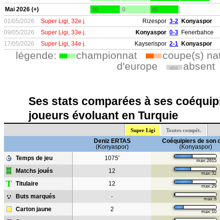
Mai 2026 (+)
90
0
85
01/05/2026
Super Ligi, 32e j.
Rizespor
3-2
Konyaspor
09/05/2026
Super Ligi, 33e j.
Konyaspor
0-3
Fenerbahce
17/05/2026
Super Ligi, 34e j.
Kayserispor
2-1
Konyaspor
légende:
championnat
coupe(s) na
d'europe
absent
abs.
Ses stats comparées à ses coéquipi
joueurs évoluant en Turquie
Super Ligi
Toutes compét.
Deniz ERTAS
Coéquipiers de son 
(Konyaspor)
(Konyaspor)
Temps de jeu
1075'
max:2615
Matchs joués
12
max:32
T
Titulaire
12
max:29
Buts marqués
-
max:8
Carton jaune
2
max:10