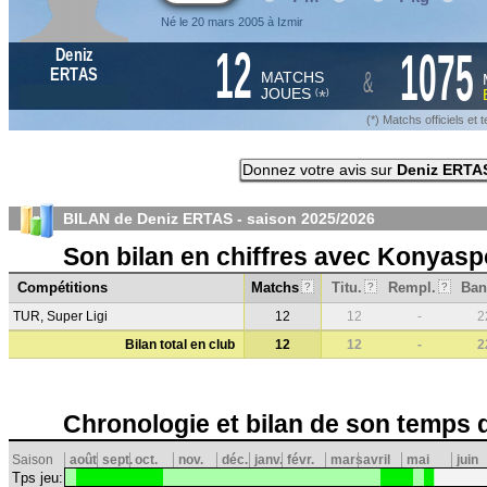
Né le 20 mars 2005 à Izmir
12
1075
Deniz
&
ERTAS
MATCHS
JOUES
*
(
)
(*) Matchs officiels e
Donnez votre avis sur
Deniz ERTA
BILAN de Deniz ERTAS - saison
2025/2026
Son bilan en chiffres avec Konyasp
Compétitions
Matchs
Titu.
Rempl.
Ban
?
?
?
TUR, Super Ligi
12
12
-
2
Bilan total en club
12
12
-
2
Chronologie et bilan de son temps 
Saison
août
sept.
oct.
nov.
déc.
janv.
févr.
mars
avril
mai
juin
Tps jeu: