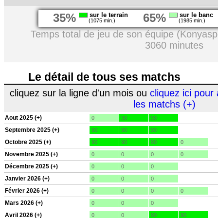
35%
sur le terrain
65%
sur le banc
(1075 min.)
(1985 min.)
Temps total de jeu de son équipe (Konyasp
3060 minutes
Le détail de tous ses matchs
cliquez sur la ligne d'un mois ou
cliquez ici pour 
les matchs (+)
Aout 2025 (+)
0
90
90
Septembre 2025 (+)
90
90
90
Octobre 2025 (+)
90
90
90
0
Novembre 2025 (+)
0
0
0
0
Décembre 2025 (+)
0
0
0
Janvier 2026 (+)
0
0
0
Février 2026 (+)
0
0
0
0
Mars 2026 (+)
0
0
0
Avril 2026 (+)
0
0
90
90