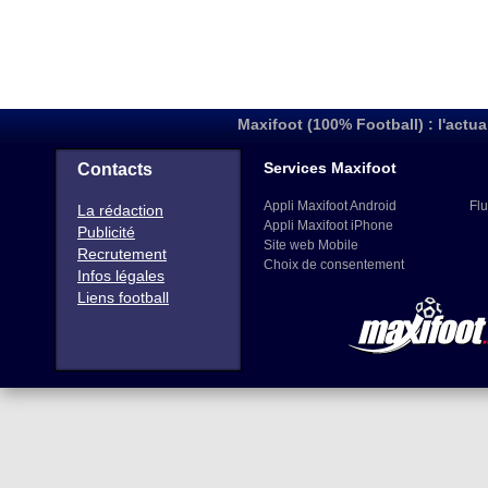
Maxifoot (100% Football) : l'actua
Services Maxifoot
Contacts
Appli Maxifoot Android
Flu
La rédaction
Appli Maxifoot iPhone
Publicité
Site web Mobile
Recrutement
Choix de consentement
Infos légales
Liens football