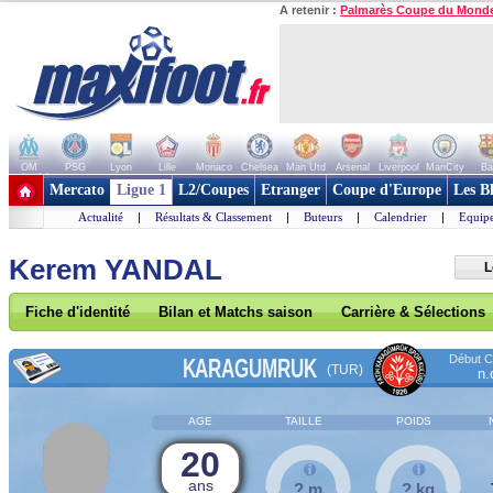
A retenir :
Palmarès Coupe du Mond
OM
PSG
Lyon
Lille
Monaco
Chelsea
Man Utd
Arsenal
Liverpool
ManCity
Ba
+ de clubs
Mercato
Ligue 1
L2/Coupes
Etranger
Coupe d'Europe
Les B
Actualité
|
Résultats & Classement
|
Buteurs
|
Calendrier
|
Equipe
Kerem YANDAL
L
Fiche d'identité
Bilan et Matchs saison
Carrière & Sélections
Début Co
KARAGUMRUK
(TUR)
n.
AGE
TAILLE
POIDS
20
ans
? m
? kg