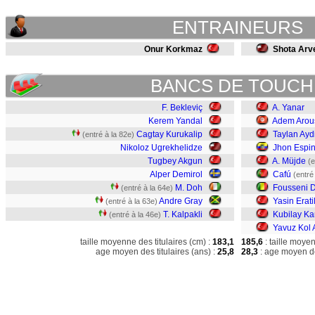
ENTRAINEURS
Onur Korkmaz
Shota Arv
BANCS DE TOUCH
F. Bekleviç
A. Yanar
Kerem Yandal
Adem Arou
Cagtay Kurukalip
Taylan Ayd
(entré à la 82e)
Nikoloz Ugrekhelidze
Jhon Espi
Tugbey Akgun
A. Müjde
(e
Alper Demirol
Cafú
(entré
M. Doh
Fousseni D
(entré à la 64e)
Andre Gray
Yasin Erati
(entré à la 63e)
T. Kalpakli
Kubilay Ka
(entré à la 46e)
Yavuz Kol A
taille moyenne des titulaires (cm) :
183,1
185,6
: taille moye
age moyen des titulaires (ans) :
25,8
28,3
: age moyen de