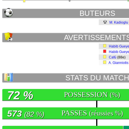
BUTEURS
M. Kadioglu
AVERTISSEMENT
Habib Guey
Habib Guey
Cafú
(88e)
A. Gianniotis
STATS DU MATC
72 %
POSSESSION
(%)
573
PASSES
(réussies %)
(82 %)