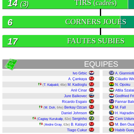
14
TIRS
(cadrés)
(3)
6
CORNERS JOUES
17
FAUTES SUBIES
EQUIPES
Ivo Grbic
A. Gianniot
A. Çankaya
Cláudio Wi
M. Kadioglu
N. Opoku
(
T. Kalpakli
, 46e)
Anil Cinar
Attila Szala
Jure Balkovec
Godfried F
Ricardo Esgaio
Fannar Bal
Berkay Ozcan
M. Fall
(
M. Doh
, 64e)
Daniel Johnson
H. Hajradin
Serginho
Cem Ustun
(
Cagtay Kurukalip
, 82e)
B. Kalayci
M. Ben Ou
(
Andre Gray
, 63e)
Tiago Cukur
Habib Gue