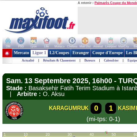
A retenir :
Palmarès Coupe du Mond
OM
PSG
Lyon
Lille
Monaco
Chelsea
Man Utd
Arsenal
Liverpool
ManCity
Ba
+ de clubs
Mercato
Ligue 1
L2/Coupes
Etranger
Coupe d'Europe
Les B
Actualité
|
Résultats & Classement
|
Buteurs
|
Calendrier
|
Equipe
Sam. 13 Septembre 2025, 16h00 - TURQ
Stade :
Basaksehir Fatih Terim Stadium à Ist
|
Arbitre :
O. Aksu
0
1
KARAGUMRUK
KASIM
(mi-tps: 0-1)
1
10
20
30
40
50
6