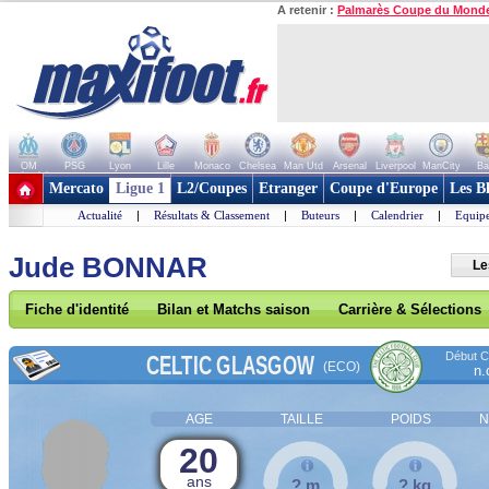
A retenir :
Palmarès Coupe du Mond
OM
PSG
Lyon
Lille
Monaco
Chelsea
Man Utd
Arsenal
Liverpool
ManCity
Ba
+ de clubs
Mercato
Ligue 1
L2/Coupes
Etranger
Coupe d'Europe
Les B
Actualité
|
Résultats & Classement
|
Buteurs
|
Calendrier
|
Equipe
Jude BONNAR
Le
Fiche d'identité
Bilan et Matchs saison
Carrière & Sélections
Début Co
CELTIC GLASGOW
(ECO)
n.
AGE
TAILLE
POIDS
N
20
ans
? m
? kg