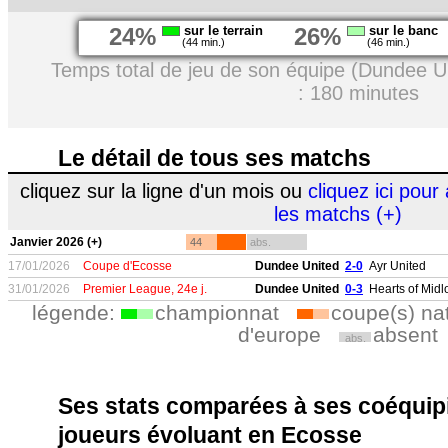
24%
sur le terrain
26%
sur le banc
(44 min.)
(46 min.)
Temps total de jeu de son équipe (Dundee U
: 180 minutes
Le détail de tous ses matchs
cliquez sur la ligne d'un mois ou
cliquez ici pour 
les matchs (+)
Janvier 2026 (+)
44
abs.
17/01/2026
Coupe d'Ecosse
Dundee United
2-0
Ayr United
31/01/2026
Premier League, 24e j.
Dundee United
0-3
Hearts of Midl
légende:
championnat
coupe(s) na
d'europe
absent
abs.
Ses stats comparées à ses coéquipi
joueurs évoluant en Ecosse