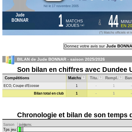
Né le 17 novembre 2005
1
44
Jude
&
BONNAR
MATCHS
MINU
JOUES
EN
2
*
(
)
(*) Matchs officiels e
Donnez votre avis sur
Jude BONN
BILAN de Jude BONNAR - saison
2025/2026
Son bilan en chiffres avec Dundee 
Compétitions
Matchs
Titu.
Rempl.
Ban
?
?
?
ECO, Coupe d'Ecosse
1
-
1
-
Bilan total en club
1
-
1
-
Chronologie et bilan de son temps 
Saison
janv.
janv.
Tps jeu: