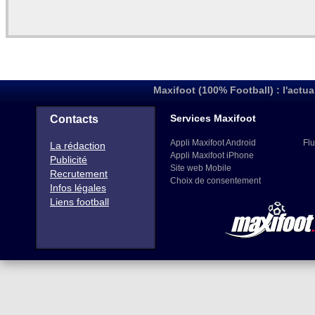
Maxifoot (100% Football) : l'actua
Services Maxifoot
Contacts
Appli Maxifoot Android
Flu
La rédaction
Appli Maxifoot iPhone
Publicité
Site web Mobile
Recrutement
Choix de consentement
Infos légales
Liens football