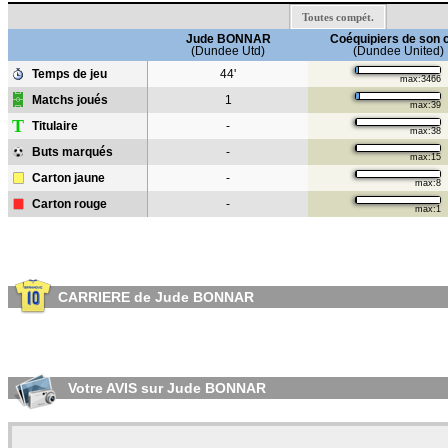
Toutes compét.
Jude BONNAR
Coéquipiers de son 
(Dundee Utd)
(Dundee United)
Temps de jeu
44'
max:3466
Matchs joués
1
max:39
T
Titulaire
-
max:38
Buts marqués
-
max:15
Carton jaune
-
max:8
Carton rouge
-
max:1
CARRIERE de Jude BONNAR
Votre AVIS sur Jude BONNAR