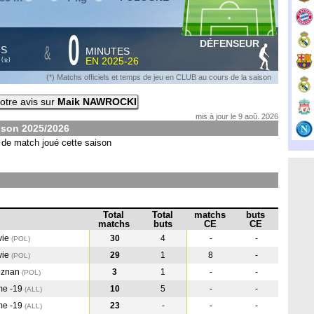
0
DÉFENSEUR
&
HS
MINUTES
S
EN
2025-26
*
(
)
(*) Matchs officiels et temps de jeu en CLUB au cours de la saison
otre avis sur
Maik NAWROCKI
mis à jour le 9 aoû. 2026
ison
2025/2026
de match joué cette saison
Total
Total
matchs
buts
matchs
buts
CE
CE
vie
30
4
-
-
(POL
)
vie
29
1
8
-
(POL
)
oznan
3
1
-
-
(POL
)
me -19
10
5
-
-
(ALL
)
me -19
23
-
-
-
(ALL
)