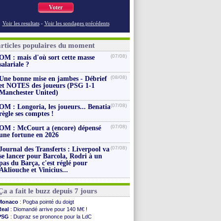
Voter
Voir les resultats
-
Voir les sondages précédents
articles populaires du moment
(07/08)
OM : mais d'où sort cette masse
salariale ?
(08/08)
Une bonne mise en jambes - Débrief
et NOTES des joueurs (PSG 1-1
Manchester United)
(07/08)
OM : Longoria, les joueurs... Benatia
règle ses comptes !
(07/08)
OM : McCourt a (encore) dépensé
une fortune en 2026
(07/08)
Journal des Transferts : Liverpool va
se lancer pour Barcola, Rodri à un
pas du Barça, c'est réglé pour
Akliouche et Vinicius...
Ça a fait le buzz depuis 7 jours
Monaco
: Pogba pointé du doigt
Real
: Diomandé arrive pour 140 M€ !
PSG
: Dupraz se prononce pour la LdC