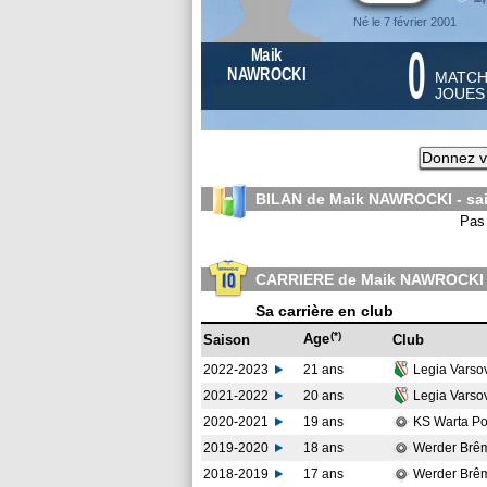
Né le 7 février 2001
0
Maik
NAWROCKI
MATC
JOUE
Donnez v
BILAN de Maik NAWROCKI - sa
Pas 
CARRIERE de Maik NAWROCKI
Sa carrière en club
(*)
Age
Saison
Club
2022-2023
21 ans
Legia Varso
2021-2022
20 ans
Legia Varso
2020-2021
19 ans
KS Warta P
2019-2020
18 ans
Werder Brê
2018-2019
17 ans
Werder Brê