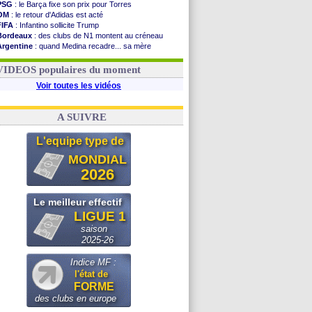
PSG
: le Barça fixe son prix pour Torres
OM
: le retour d'Adidas est acté
FIFA
: Infantino sollicite Trump
Bordeaux
: des clubs de N1 montent au créneau
Argentine
: quand Medina recadre... sa mère
Real
: le démenti de Leipzig pour Diomandé
OM
: le club prêt à libérer Kondogbia ?
VIDEOS populaires du moment
Voir toutes les vidéos
A SUIVRE
L'equipe type de
MONDIAL
2026
Le meilleur effectif
LIGUE 1
saison
2025-26
Indice MF :
l'état de
FORME
des clubs en europe