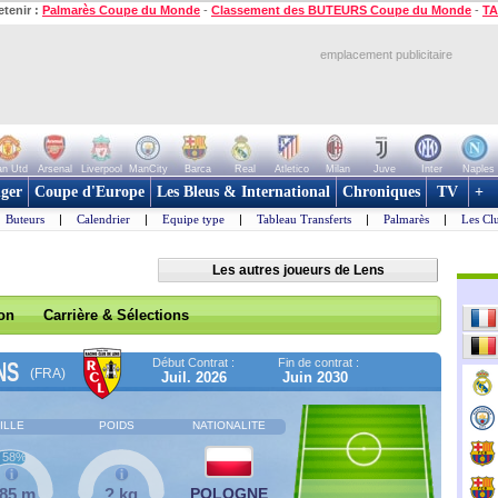
etenir :
Palmarès Coupe du Monde
-
Classement des BUTEURS Coupe du Monde
-
TA
emplacement publicitaire
n Utd
Arsenal
Liverpool
ManCity
Barca
Real
Atletico
Milan
Juve
Inter
Naples
ger
Coupe d'Europe
Les Bleus & International
Chroniques
TV
+
Buteurs
|
Calendrier
|
Equipe type
|
Tableau Transferts
|
Palmarès
|
Les Cl
Les autres joueurs de Lens
son
Carrière & Sélections
Début Contrat :
Fin de contrat :
NS
(FRA)
Juil. 2026
Juin 2030
ILLE
POIDS
NATIONALITE
58%
,85 m
? kg
POLOGNE