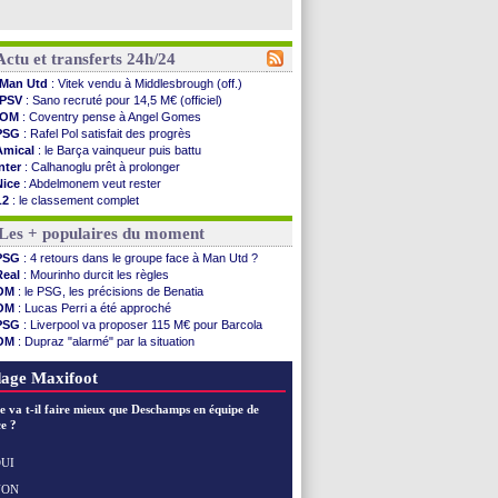
Actu et transferts 24h/24
Man Utd
: Vitek vendu à Middlesbrough (off.)
PSV
: Sano recruté pour 14,5 M€ (officiel)
OM
: Coventry pense à Angel Gomes
PSG
: Rafel Pol satisfait des progrès
Amical
: le Barça vainqueur puis battu
Inter
: Calhanoglu prêt à prolonger
Nice
: Abdelmonem veut rester
L2
: le classement complet
L2
: les résultats de la soirée
Les + populaires du moment
Amical
: Le Havre renversé par Oviedo
Amical
: Nice battu aux tirs au but
PSG
: 4 retours dans le groupe face à Man Utd ?
Benfica
: Ivanovic proche de Lens
Real
: Mourinho durcit les règles
OM
: Dupraz "alarmé" par la situation
OM
: le PSG, les précisions de Benatia
Atletico
: Alvarez, le Barça va revoir son offre
OM
: Lucas Perri a été approché
Lorient
: Mbamba prêté par Leverkusen (officiel)
PSG
: Liverpool va proposer 115 M€ pour Barcola
Amical
: le Real bat Ferencvaros
OM
: Dupraz "alarmé" par la situation
Naples
: Lukaku dit oui à Fenerbahçe
OM
: Benatia et la "médiocrité" dans le club
Amical
: Brest arrache le nul contre Venise
OM
: B. Genesio - "ce n'est pas idéal"
age Maxifoot
Amical
: un nouveau nul pour Le Mans
Amical
: un nul entre Auxerre et Troyes
e va t-il faire mieux que Deschamps en équipe de
LA Galaxy
: Sergi Roberto a signé (officiel)
e ?
Amical
: Angers fait tomber Lorient
Amical
: le Paris FC corrigé par Mayence
UI
Amical
: Rennes encore battu par Brentford
NON
Voir les brèves précédentes