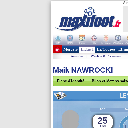
A r
OM
PSG
Lyon
Lille
Monaco
Chelsea
Ma
+ de clubs
Mercato
Ligue 1
L2/Coupes
Etran
Actualité
|
Résultats & Classement
|
Maik NAWROCKI
Fiche d'identité
Bilan et Matchs sai
LE
AGE
TA
25
ans
1