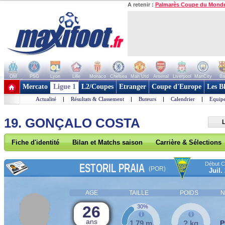
A retenir :
Palmarès Coupe du Mond
OM
PSG
Lyon
Lille
Monaco
Chelsea
Man Utd
Arsenal
Liverpool
ManCity
Ba
+ de clubs
Mercato
Ligue 1
L2/Coupes
Etranger
Coupe d'Europe
Les B
Actualité
|
Résultats & Classement
|
Buteurs
|
Calendrier
|
Equipe
19. GONÇALO COSTA
L
Fiche d'identité
Bilan et Matchs saison
Carrière & Sélections
Début Co
ESTORIL PRAIA
(POR)
Juil.
AGE
TAILLE
POIDS
N
26
30%
ans
1,79 m
? kg
P