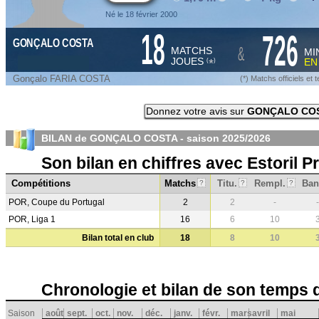
Né le 18 février 2000
18
726
GONÇALO COSTA
&
MATCHS
MI
JOUES
E
*
(
)
Gonçalo FARIA COSTA
(*) Matchs officiels e
Donnez votre avis sur
GONÇALO CO
BILAN de GONÇALO COSTA - saison
2025/2026
Son bilan en chiffres avec Estoril P
Compétitions
Matchs
Titu.
Rempl.
Ban
?
?
?
POR, Coupe du Portugal
2
2
-
-
POR, Liga 1
16
6
10
Bilan total en club
18
8
10
Chronologie et bilan de son temps 
Saison
août
sept.
oct.
nov.
déc.
janv.
févr.
mars
avril
mai