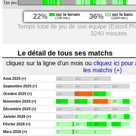
Tps jeu:
22%
sur le terrain
36%
sur le banc
(726 min.)
(1164 min.)
Temps total de jeu de son équipe (Estoril Pr
3240 minutes
Le détail de tous ses matchs
cliquez sur la ligne d'un mois ou
cliquez ici pour 
les matchs (+)
Aout 2025 (+)
abs.
abs.
abs.
Septembre 2025 (+)
abs.
abs.
abs.
abs.
Octobre 2025 (+)
abs.
90
66
Novembre 2025 (+)
59
65
74
34
Décembre 2025 (+)
abs.
abs.
abs.
abs.
Janvier 2026 (+)
abs.
0
17
29
Février 2026 (+)
7
29
68
46
Mars 2026 (+)
7
0
0