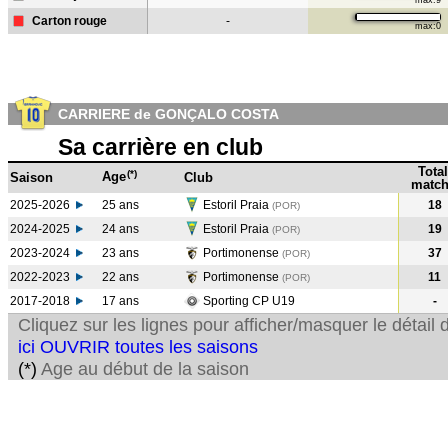
max:9
Carton rouge
-
max:0
CARRIERE de GONÇALO COSTA
Sa carrière en club
Total
(*)
Age
Saison
Club
match
2025-2026
25 ans
Estoril Praia
18
(POR)
2024-2025
24 ans
Estoril Praia
19
(POR
)
2023-2024
23 ans
Portimonense
37
(POR
)
2022-2023
22 ans
Portimonense
11
(POR
)
2017-2018
17 ans
Sporting CP U19
-
Cliquez sur les lignes pour afficher/masquer le détai
ici OUVRIR toutes les saisons
(*)
Age au début de la saison