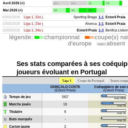
Avril 2026 (+)
abs.
abs.
11
14
Mai 2026 (+)
20
44
46
03/05/2026
Liga 1, 32e j.
Sporting Braga
1-1
Estoril Praia
10/05/2026
Liga 1, 33e j.
Alverca
1-1
Estoril Praia
16/05/2026
Liga 1, 34e j.
Estoril Praia
1-3
Benfica Lisbo
légende:
championnat
coupe(s) na
d'europe
absent
abs.
Ses stats comparées à ses coéquipi
joueurs évoluant en Portugal
Liga 1
Coupe du Portugal
Toutes compé
GONÇALO COSTA
Coéquipiers de son 
(Estoril Praia)
(Estoril Praia)
Temps de jeu
562'
max:2834
Matchs joués
16
max:34
T
Titulaire
6
max:32
Buts marqués
-
max:20
Carton jaune
2