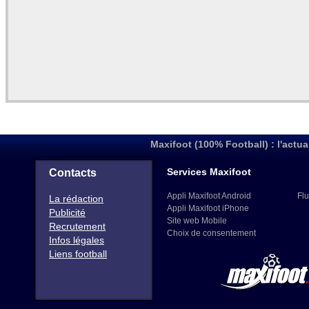
Maxifoot (100% Football) : l'actua
Services Maxifoot
Contacts
Appli Maxifoot Android
Flu
La rédaction
Appli Maxifoot iPhone
Publicité
Site web Mobile
Recrutement
Choix de consentement
Infos légales
Liens football