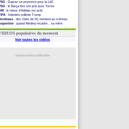
PSG
: Dupraz se prononce pour la LdC
PSG
: le Barça fixe son prix pour Torres
OM
: le retour d'Adidas est acté
FIFA
: Infantino sollicite Trump
Bordeaux
: des clubs de N1 montent au créneau
Argentine
: quand Medina recadre... sa mère
Real
: le démenti de Leipzig pour Diomandé
OM
: Paixão attire un 2e club anglais
VIDEOS populaires du moment
Voir toutes les vidéos
emplacement publicitaire