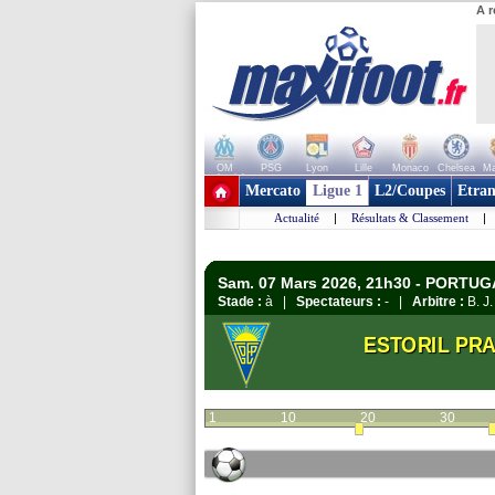
A r
OM
PSG
Lyon
Lille
Monaco
Chelsea
Ma
+ de clubs
Mercato
Ligue 1
L2/Coupes
Etran
Actualité
|
Résultats & Classement
|
Sam. 07 Mars 2026, 21h30 - PORTUGA
Stade :
à |
Spectateurs :
- |
Arbitre :
B. J.
ESTORIL PRA
1
10
20
30