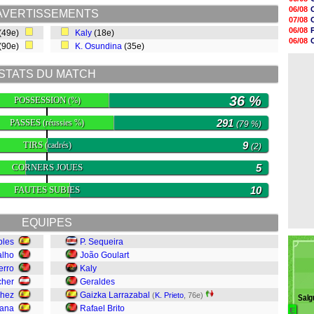
13h55
06/08
AVERTISSEMENTS
13h48
07/08
13h30
06/08
(49e)
Kaly
(18e)
12h49
06/08
(90e)
K. Osundina
(35e)
12h22
06/08
12h00
06/08
11h46
STATS DU MATCH
11h20
10h49
36 %
POSSESSION
10h32
(%)
10h10
09h49
PASSES
291
(réussies %)
(79 %)
TIRS
9
(cadrés)
(2)
CORNERS JOUES
5
FAUTES SUBIES
10
EQUIPES
bles
P. Sequeira
alho
João Goulart
erro
Kaly
cher
Geraldes
chez
Gaizka Larrazabal
(
K. Prieto
, 76e)
Salg
lana
Rafael Brito
E