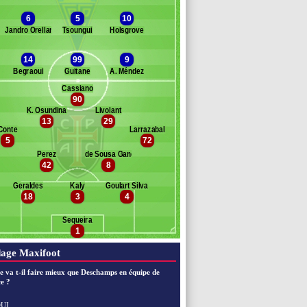
6
5
10
eixinho
Jandro Orellana
Tsoungui
Holsgrove
dwards
mai
14
99
9
ominadze
Begraoui
Guitane
A. Méndez
onçalo Costa
Cassiano
ka
90
Banc des remplaçants
Casa Pia
zzi
K. Osundina
Livolant
rk
13
29
rieto Machado
Conte
Larrazabal
Rocha Livramento
5
72
arques
Perez
de Sousa Gancho de Brito
ohamed
42
8
laudio
rais
Geraldes
Kaly
Goulart Silva
18
3
4
ilva Rosas
nte
Sequeira
andic
1
age Maxifoot
e va t-il faire mieux que Deschamps en équipe de
e ?
UI