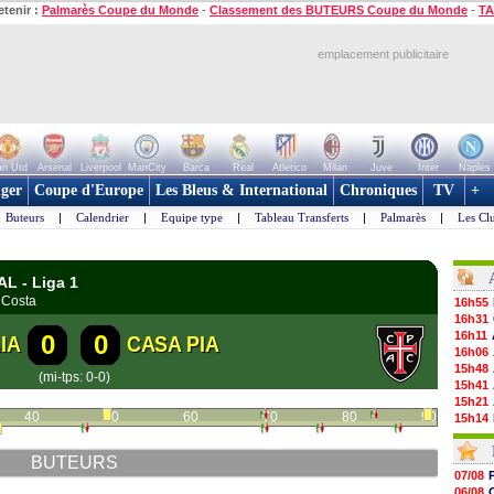
etenir :
Palmarès Coupe du Monde
-
Classement des BUTEURS Coupe du Monde
-
TA
emplacement publicitaire
n Utd
Arsenal
Liverpool
ManCity
Barca
Real
Atletico
Milan
Juve
Inter
Naples
ger
Coupe d'Europe
Les Bleus & International
Chroniques
TV
+
Buteurs
|
Calendrier
|
Equipe type
|
Tableau Transferts
|
Palmarès
|
Les Cl
L - Liga 1
 Costa
16h55
16h31
16h11
0
0
IA
CASA PIA
16h06
15h48
(mi-tps: 0-0)
15h41
15h21
40
50
60
70
80
90
15h14
14h59
14h43
BUTEURS
14h14
07/08
13h59
06/08