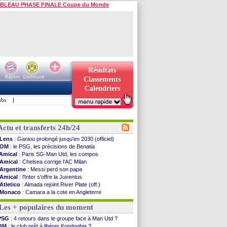
BLEAU PHASE FINALE Coupe du Monde
Résultats
Bayern
Dortmund
Classements
Calendriers
ubs
|
Actu et transferts 24h/24
Lens
: Ganiou prolongé jusqu'en 2030 (officiel)
OM
: le PSG, les précisions de Benatia
Amical
: Paris SG-Man Utd, les compos
Amical
: Chelsea corrige l'AC Milan
Argentine
: Messi perd son papa
Amical
: l'Inter s'offre la Juventus
Atletico
: Almada rejoint River Plate (off.)
Monaco
: Camara a la cote en Angleterre
Amical
: encore une défaite pour Strasbourg
Les + populaires du moment
OM
: la piste Goore en attaque
PSG
: ça négocie avec le Barça pour Torres
PSG
: 4 retours dans le groupe face à Man Utd ?
Amical
: Rennes s'incline contre Brentford
OM
: le club prêt à libérer Kondogbia ?