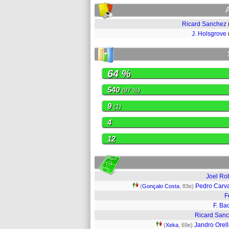
Ricard Sanchez
J. Holsgrove
64 %
540
(87 %)
9
(1)
4
12
Joel Ro
Pedro Carv
(
Gonçalo Costa
, 83e)
F
F. Ba
Ricard San
Jandro Orel
(
Xeka
, 69e)