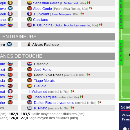
S
ngui
Sebastian Perez
(
I. Mohamed
, 76e)
T
O
R
rove
Abdu Conte
(Pedro Silva Rosas, 69e)
I
P
L
aoui
J. Livolant
(
Joao Marques
, 86e)
P
E
R
tane
Cassiano
A
Bi
I
ndez
K. Osundina
(
Dailon Rocha Livramento
, 46e)
A
L
G
ENTRAINEURS
Xe
Pi
hro
Alvaro Pacheco
C
A
S
Tu
P
A
ANCS DE TOUCHE
P
I
A
M
Turk
I. Mandic
M
izzi
José Fonte
C
eka
Pedro Silva Rosas
(entré à la 69e)
Mo
sta
Tiago Morais
S
dze
Claudio
Fo
imai
I. Mohamed
(entré à la 76e)
M
rds
Joao Marques
(entré à la 86e)
nho
Dailon Rocha Livramento
(entré à la 46e)
Sond
ntes
K. Prieto
(entré à la 76e)
(cm) :
182,9
183,5
: taille moyenne des titulaires (cm)
Zidan
(ans) :
26,0
27,8
: age moyen des titulaires (ans)
Franc
O