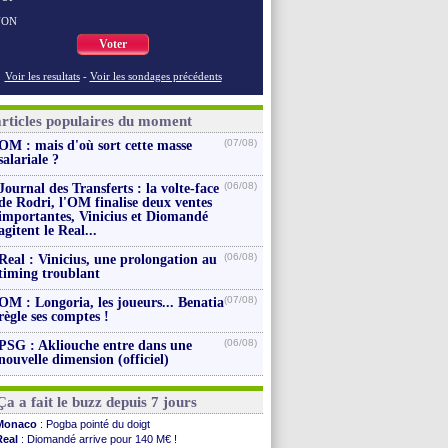
NON
Voter
Voir les resultats
-
Voir les sondages précédents
articles populaires du moment
(07/08)
OM : mais d'où sort cette masse
salariale ?
(06/08)
Journal des Transferts : la volte-face
de Rodri, l'OM finalise deux ventes
importantes, Vinicius et Diomandé
agitent le Real...
(06/08)
Real : Vinicius, une prolongation au
timing troublant
(07/08)
OM : Longoria, les joueurs... Benatia
règle ses comptes !
(06/08)
PSG : Akliouche entre dans une
nouvelle dimension (officiel)
Ça a fait le buzz depuis 7 jours
Monaco
: Pogba pointé du doigt
Real
: Diomandé arrive pour 140 M€ !