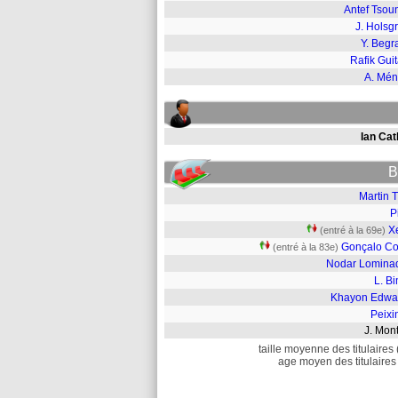
Antef Tsou
J. Holsg
Y. Begr
Rafik Gui
A. Mé
Ian Cat
B
Martin 
P
X
(entré à la 69e)
Gonçalo Co
(entré à la 83e)
Nodar Lomina
L. B
Khayon Edwa
Peixi
J. Mo
taille moyenne des titulaires 
age moyen des titulaires 