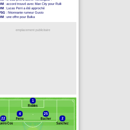
Arsenal
: c'est signé pour Guimaraes (officiel)
OM
: accord trouvé avec Man City pour Rulli
Amical
: Le Mans concède un nul
OM
: Lucas Perri a été approché
Real
: Mourinho durcit les règles
PSG
: l'étonnante rumeur Gusto
Amical
: Toulouse s'incline lourdement
OM
: une offre pour Bulka
OM
: Benatia et la "médiocrité" dans le club
Ouganda
: Owori battu à mort à Kampala
Newcastle
: Guimarães, le club se défend
OM
: une offre refusée pour Aguerd
L2
: la 1ère journée à suivre en DIRECT !
emplacement publicitaire
PSG
: une deuxième offre pour Suzuki
PSG
: le groupe pour le match face à Man Utd
OM
: le jour où tout a basculé pour Benatia
Heracles
: Reine-Adélaïde, le sort s'acharne...
Monaco
: Mawissa a gravement blessé Uche
Voir les brèves précédentes
1
Robles
4
25
22
2
Ferro
Bacher
ueiro Costa Pessoa Carvalho
Sanchez
Banc des remplaçants
Estoril Praia