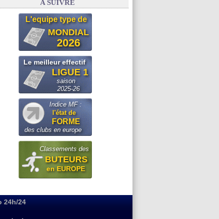
A SUIVRE
L'equipe type de
MONDIAL
2026
Le meilleur effectif
LIGUE 1
saison
2025-26
Indice MF :
l'état de
FORME
des clubs en europe
Classements des
BUTEURS
en EUROPE
o 24h/24