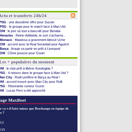
Actu et transferts 24h/24
PSG
: une deuxième offre pour Suzuki
PSG
: le groupe pour le match face à Man Utd
OM
: le jour où tout a basculé pour Benatia
Heracles
: Reine-Adélaïde, le sort s'acharne...
Monaco
: Mawissa a gravement blessé Uche
OM
: accord avec la Real Sociedad pour Aguerd
Barça
: Araujo va partir en prêt à Liverpool
OM
: Côme pousse pour Gouiri
Man Utd
: le groupe pour défier le PSG
Les + populaires du moment
L3
: Caen premier leader
OM
: Højbjerg, son agent maintient le suspense
OM
: le club prêt à libérer Kondogbia ?
OM
: Gouiri évoque son avenir
PSG
: 4 retours dans le groupe face à Man Utd ?
Leipzig
: le transfert d'Asllani tombe à l'eau
Man City
: Rodri préfère le Barça au Real !
L3
: 1ère utilisation du Football Video Support
OM
: accord trouvé avec Man City pour Rulli
OM
: Benatia envoie une pique à Longoria
PSG
: l'étonnante rumeur Gusto
illarreal
: Al-Ahli veut Pape Gueye
OM
: Lucas Perri a été approché
Lyon
: la dernière saison de Fonseca ?
OM
: une offre pour Bulka
OM
: un nouveau prétendant pour Højbjerg
Ouganda
: Owori battu à mort à Kampala
age Maxifoot
Brest
: un gardien norvégien en approche ?
OM
: McCourt a versé 120 M€ en 2026
e va t-il faire mieux que Deschamps en équipe de
PSG
: 4 retours dans le groupe face à Man Utd ...
e ?
Nice
: Kevin Carlos va partir en Italie
L1
: prison avec sursis requis contre un arbitre
UI
Leganés
: c'est signé pour Luca Zidane (off.)
NON
Voir les brèves précédentes