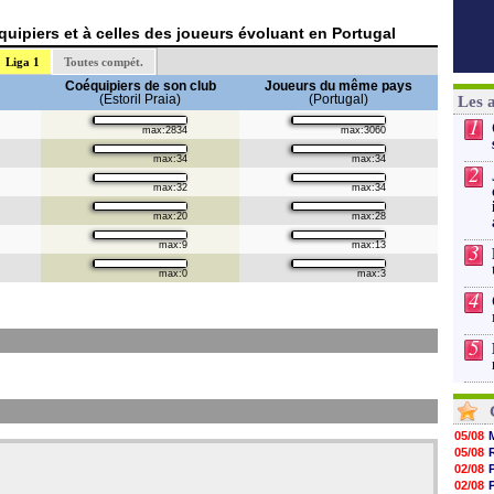
uipiers et à celles des joueurs évoluant en Portugal
Liga 1
Toutes compét.
Coéquipiers de son club
Joueurs du même pays
(Estoril Praia)
(Portugal)
Les 
1
max:2834
max:3060
max:34
max:34
2
max:32
max:34
max:20
max:28
3
max:9
max:13
max:0
max:3
4
5
05/08
05/08
02/08
02/08