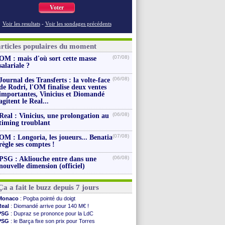
Voter
Voir les resultats
-
Voir les sondages précédents
articles populaires du moment
(07/08)
OM : mais d'où sort cette masse
salariale ?
(06/08)
Journal des Transferts : la volte-face
de Rodri, l'OM finalise deux ventes
importantes, Vinicius et Diomandé
agitent le Real...
(06/08)
Real : Vinicius, une prolongation au
timing troublant
(07/08)
OM : Longoria, les joueurs... Benatia
règle ses comptes !
(06/08)
PSG : Akliouche entre dans une
nouvelle dimension (officiel)
Ça a fait le buzz depuis 7 jours
Monaco
: Pogba pointé du doigt
Real
: Diomandé arrive pour 140 M€ !
PSG
: Dupraz se prononce pour la LdC
PSG
: le Barça fixe son prix pour Torres