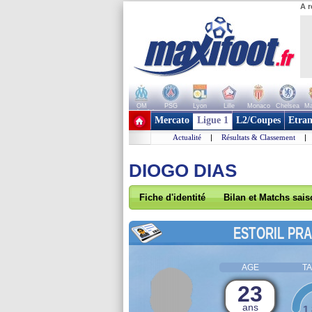
A r
OM
PSG
Lyon
Lille
Monaco
Chelsea
Ma
+ de clubs
Mercato
Ligue 1
L2/Coupes
Etran
Actualité
|
Résultats & Classement
|
DIOGO DIAS
Fiche d'identité
Bilan et Matchs sai
ESTORIL PRA
AGE
TA
23
ans
1