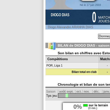
Né le 17 juin 2003
0
DIOGO DIAS
MATC
JOUE
Diogo Alexandre ARANHA DIAS
Donnez
BILAN de DIOGO DIAS - saiso
Son bilan en chiffres avec Estor
Compétitions
Match
POR, Liga 1
-
Bilan total en club
-
Chronologie et bilan de son te
Saison
août
sept.
oct.
nov.
déc.
janv.
Tps jeu:
0%
sur le terrain
(0 min.)