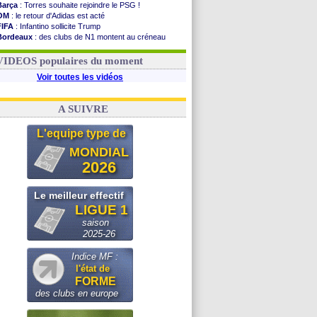
Barça
: Torres souhaite rejoindre le PSG !
OM
: le retour d'Adidas est acté
FIFA
: Infantino sollicite Trump
Bordeaux
: des clubs de N1 montent au créneau
Argentine
: quand Medina recadre... sa mère
Real
: le démenti de Leipzig pour Diomandé
VIDEOS populaires du moment
Voir toutes les vidéos
A SUIVRE
L'equipe type de
MONDIAL
2026
Le meilleur effectif
LIGUE 1
saison
2025-26
Indice MF :
l'état de
FORME
des clubs en europe