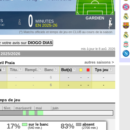
0
GARDIEN
&
HS
MINUTES
S
EN
2025-26
*
(
)
(*) Matchs officiels et temps de jeu en CLUB au cours de la saison
 votre avis sur
DIOGO DIAS
mis à jour le 8 aoû. 2026
n
2025/2026
autres saisons >
il Praia
s
Titu.
Rempl.
Banc
But(s)
Tps jeu
?
?
?
?
?
?
-
-
6
-
-
-
-
-
-
6
-
-
-
-
mps de jeu
févr.
mars
avril
mai
juin
17%
sur le banc
83%
absent
(540 min.)
(2700 min.)