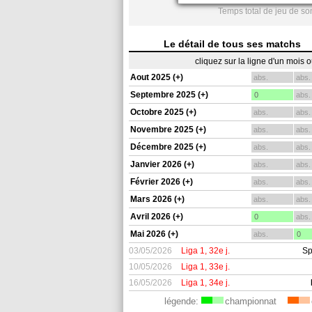
Temps total de jeu de so
Le détail de tous ses matchs
cliquez sur la ligne d'un mois 
Aout 2025 (+)
abs.
abs.
Septembre 2025 (+)
0
abs.
Octobre 2025 (+)
abs.
abs.
Novembre 2025 (+)
abs.
abs.
Décembre 2025 (+)
abs.
abs.
Janvier 2026 (+)
abs.
abs.
Février 2026 (+)
abs.
abs.
Mars 2026 (+)
abs.
abs.
Avril 2026 (+)
0
abs.
Mai 2026 (+)
abs.
0
03/05/2026
Liga 1, 32e j.
Sp
10/05/2026
Liga 1, 33e j.
16/05/2026
Liga 1, 34e j.
légende:
championnat