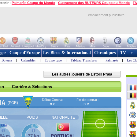
etenir :
Palmarès Coupe du Monde
-
Classement des BUTEURS Coupe du Monde
-
TA
emplacement publicitaire
n Utd
Arsenal
Liverpool
ManCity
Barca
Real
Atletico
Milan
Juve
Inter
Naples
ger
Coupe d'Europe
Les Bleus & International
Chroniques
TV
+
Buteurs
|
Calendrier
|
Equipe type
|
Tableau Transferts
|
Palmarès
|
Les Cl
Les autres joueurs de Estoril Praia
son
Carrière & Sélections
Début Contrat :
Fin de contrat :
IA
(POR)
n.c.
n.c.
ILLE
POIDS
NATIONALITE
53%
61%
,84 m
77 kg
PORTUGAL