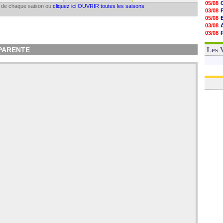
05/08
il de chaque saison ou
cliquez ici OUVRIR toutes les saisons
03/08
05/08
03/08
03/08
06/08
03/08
a PARENTE
Les 