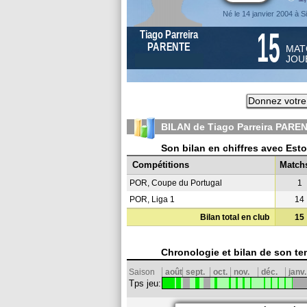
Né le 14 janvier 2004 à S
15
Tiago Parreira
PARENTE
MAT
JOU
Donnez votre
BILAN de Tiago Parreira PARE
Son bilan en chiffres avec Estor
Compétitions
Match
POR, Coupe du Portugal
1
POR, Liga 1
14
Bilan total en club
15
Chronologie et bilan de son te
Saison
août
sept.
oct.
nov.
déc.
janv.
Tps jeu: