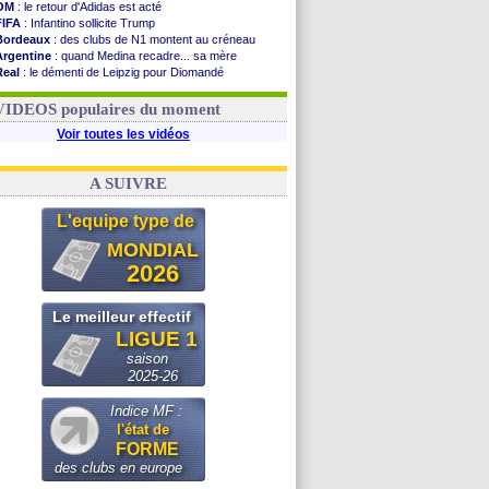
OM
: le retour d'Adidas est acté
FIFA
: Infantino sollicite Trump
Bordeaux
: des clubs de N1 montent au créneau
Argentine
: quand Medina recadre... sa mère
Real
: le démenti de Leipzig pour Diomandé
OM
: le club prêt à libérer Kondogbia ?
OM
: Paixão attire un 2e club anglais
VIDEOS populaires du moment
Voir toutes les vidéos
A SUIVRE
L'equipe type de
MONDIAL
2026
Le meilleur effectif
LIGUE 1
saison
2025-26
Indice MF :
l'état de
FORME
des clubs en europe