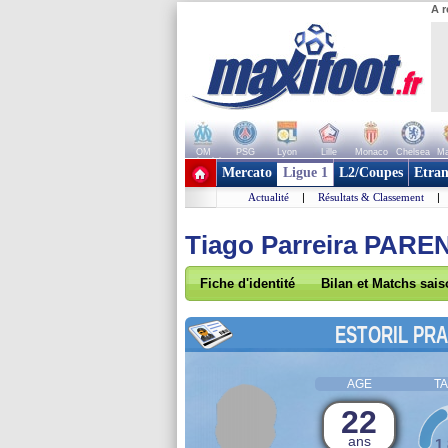
A r
OM
PSG
Lyon
Lille
Monaco
Chelsea
Ma
+ de clubs
Mercato
Ligue 1
L2/Coupes
Etran
Actualité
|
Résultats & Classement
|
Tiago Parreira PARE
Fiche d'identité
Bilan et Matchs sai
ESTORIL PRA
AGE
TA
22
ans
1