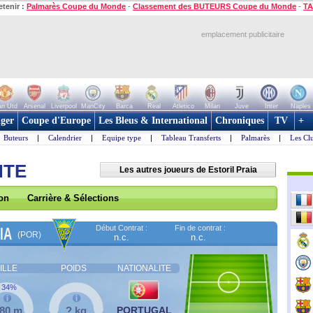
etenir :
Palmarès Coupe du Monde
-
Classement des BUTEURS Coupe du Monde
-
TA
emplacement publicitaire
n Utd
Arsenal
Liverpool
ManCity
Barca
Real
Atletico
Milan
Juve
Inter
Naples
ger
Coupe d'Europe
Les Bleus & International
Chroniques
TV
+
Buteurs
|
Calendrier
|
Equipe type
|
Tableau Transferts
|
Palmarès
|
Les Cl
NTE
Les autres joueurs de Estoril Praia
son
Carrière & Sélections
Début Contrat :
Fin de contrat :
IA
(POR)
n.c.
n.c.
ILLE
POIDS
NATIONALITE
34%
,80 m
? kg
PORTUGAL