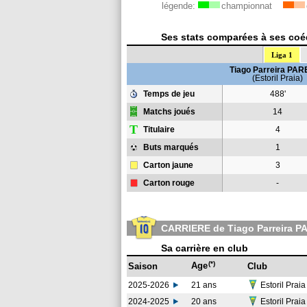
légende:
championnat
Ses stats comparées à ses coéq
Liga 1
Tiago Parreira PA
(Estoril Praia)
Temps de jeu
488'
Matchs joués
14
T
Titulaire
4
Buts marqués
1
Carton jaune
3
Carton rouge
-
CARRIERE de Tiago Parreira 
Sa carrière en club
(*)
Age
Saison
Club
2025-2026
21 ans
Estoril Prai
2024-2025
20 ans
Estoril Prai