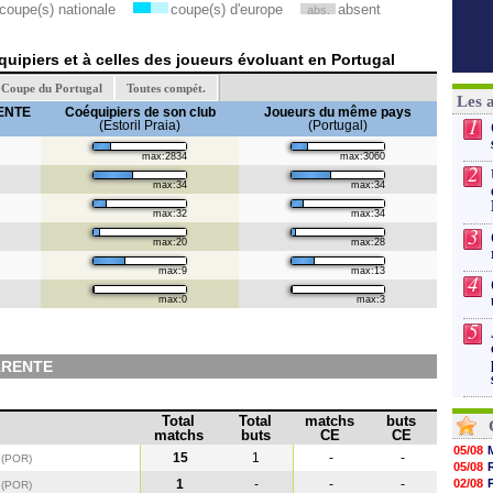
coupe(s) nationale
coupe(s) d'europe
absent
abs.
uipiers et à celles des joueurs évoluant en Portugal
Coupe du Portugal
Toutes compét.
Les 
RENTE
Coéquipiers de son club
Joueurs du même pays
1
(Estoril Praia)
(Portugal)
max:2834
max:3060
2
max:34
max:34
max:32
max:34
3
max:20
max:28
max:9
max:13
4
max:0
max:3
5
PARENTE
Total
Total
matchs
buts
matchs
buts
CE
CE
05/08
a
15
1
-
-
(POR)
05/08
a
1
-
-
-
02/08
(POR
)