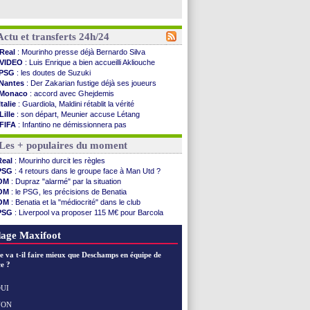
Actu et transferts 24h/24
Real
: Mourinho presse déjà Bernardo Silva
VIDEO
: Luis Enrique a bien accueilli Akliouche
PSG
: les doutes de Suzuki
Nantes
: Der Zakarian fustige déjà ses joueurs
Monaco
: accord avec Ghejdemis
Italie
: Guardiola, Maldini rétablit la vérité
Lille
: son départ, Meunier accuse Létang
FIFA
: Infantino ne démissionnera pas
Barça
: Flick esquive pour Ferran Torres
Les + populaires du moment
Liverpool
: Araujo, une option d'achat à 55 M€
Lens
: inquiétude pour Édouard
Real
: Mourinho durcit les règles
Man Utd
: Vitek vendu à Middlesbrough (off.)
PSG
: 4 retours dans le groupe face à Man Utd ?
PSV
: Sano recruté pour 14,5 M€ (officiel)
OM
: Dupraz "alarmé" par la situation
OM
: Coventry pense à Angel Gomes
OM
: le PSG, les précisions de Benatia
PSG
: Rafel Pol satisfait des progrès
OM
: Benatia et la "médiocrité" dans le club
Amical
: le Barça vainqueur puis battu
PSG
: Liverpool va proposer 115 M€ pour Barcola
Inter
: Calhanoglu prêt à prolonger
OM
: B. Genesio - "ce n'est pas idéal"
Nice
: Abdelmonem veut rester
OM
: Côme pousse pour Gouiri
age Maxifoot
L2
: le classement complet
L2
: les résultats de la soirée
e va t-il faire mieux que Deschamps en équipe de
Amical
: Le Havre renversé par Oviedo
e ?
Amical
: Nice battu aux tirs au but
Benfica
: Ivanovic proche de Lens
UI
OM
: Dupraz "alarmé" par la situation
NON
Voir les brèves précédentes