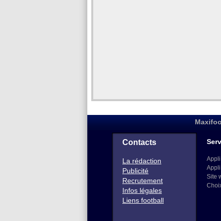
Maxifoo
Serv
Contacts
Appli
La rédaction
Appli
Publicité
Site 
Recrutement
Choi
Infos légales
Liens football