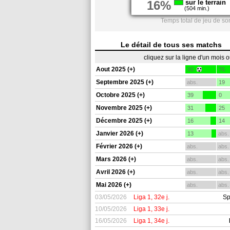
16%
sur le terrain
(504 min.)
Temps total de jeu de so
Le détail de tous ses matchs
cliquez sur la ligne d'un mois 
Aout 2025 (+)
90
76
Septembre 2025 (+)
abs.
19
Octobre 2025 (+)
39
0
Novembre 2025 (+)
31
25
Décembre 2025 (+)
16
14
Janvier 2026 (+)
13
abs.
Février 2026 (+)
abs.
abs.
Mars 2026 (+)
abs.
abs.
Avril 2026 (+)
abs.
abs.
Mai 2026 (+)
abs.
abs.
03/05/2026
Liga 1, 32e j.
Sp
10/05/2026
Liga 1, 33e j.
16/05/2026
Liga 1, 34e j.