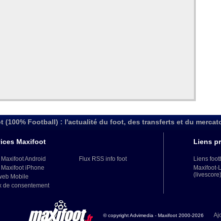
t (100% Football) : l'actualité du foot, des transferts et du mercat
ices Maxifoot
Liens pr
 Maxifoot Android
Flux RSS info foot
Liens foot
 Maxifoot iPhone
Maxifoot-
(livescore
web Mobile
x de consentement
Aj
© copyright Advimedia - Maxifoot 2000-2026