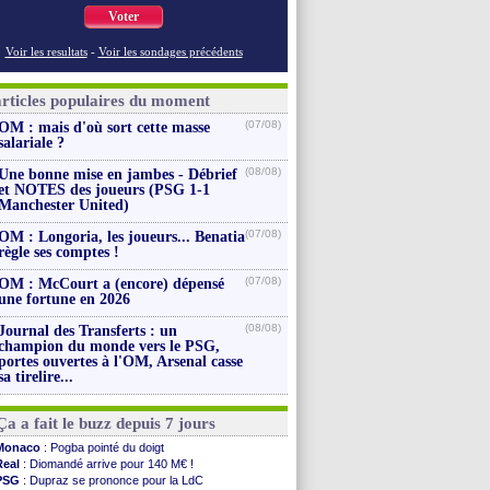
Voter
Voir les resultats
-
Voir les sondages précédents
articles populaires du moment
(07/08)
OM : mais d'où sort cette masse
salariale ?
(08/08)
Une bonne mise en jambes - Débrief
et NOTES des joueurs (PSG 1-1
Manchester United)
(07/08)
OM : Longoria, les joueurs... Benatia
règle ses comptes !
(07/08)
OM : McCourt a (encore) dépensé
une fortune en 2026
(08/08)
Journal des Transferts : un
champion du monde vers le PSG,
portes ouvertes à l'OM, Arsenal casse
sa tirelire...
Ça a fait le buzz depuis 7 jours
Monaco
: Pogba pointé du doigt
Real
: Diomandé arrive pour 140 M€ !
PSG
: Dupraz se prononce pour la LdC