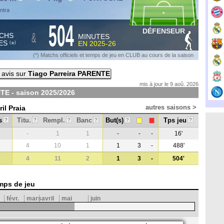
intra
504
DÉFENSEUR
&
CHS
MINUTES
ES
EN
2025-26
*
(
)
(*) Matchs officiels et temps de jeu en CLUB au cours de la saison
 avis sur
Tiago Parreira PARENTE
mis à jour le 9 aoû. 2026
NTE - saison
2025/2026
autres saisons >
il Praia
s
Titu.
Rempl.
Banc
But(s)
Tps jeu
?
?
?
?
?
?
-
1
1
-
-
-
16'
4
10
1
1
3
-
488'
4
11
2
1
3
-
504'
mps de jeu
févr.
mars
avril
mai
juin