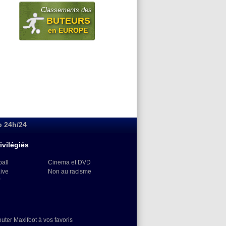
Classements des
BUTEURS
en EUROPE
o 24h/24
ivilégiés
ball
Cinema et DVD
Live
Non au racisme
)
outer Maxifoot à vos favoris