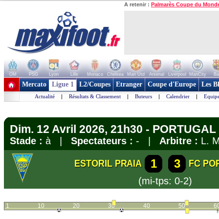
A retenir :
Palmarès Coupe du Mond
OM
PSG
Lyon
Lille
Monaco
Chelsea
Man Utd
Arsenal
Liverpool
ManCity
Ba
+ de clubs
Mercato
Ligue 1
L2/Coupes
Etranger
Coupe d'Europe
Les B
Actualité
|
Résultats & Classement
|
Buteurs
|
Calendrier
|
Equipe
Dim. 12 Avril 2026, 21h30 - PORTUGAL 
Stade :
à |
Spectateurs :
- |
Arbitre :
L. M
1
3
ESTORIL PRAIA
FC PO
(mi-tps: 0-2)
1
10
20
30
40
50
6