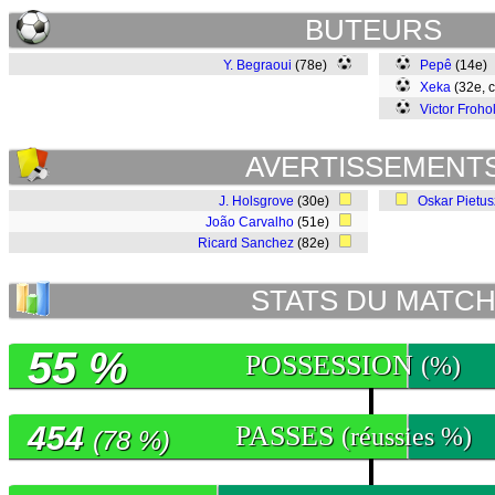
BUTEURS
Y. Begraoui
(78e)
Pepê
(14e)
Xeka
(32e, 
Victor Froho
AVERTISSEMENT
J. Holsgrove
(30e)
Oskar Pietu
João Carvalho
(51e)
Ricard Sanchez
(82e)
STATS DU MATC
55 %
POSSESSION
(%)
454
PASSES
(réussies %)
(78 %)