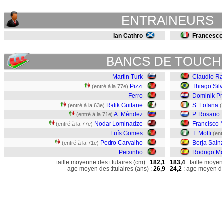
ENTRAINEURS
Ian Cathro
Francesco 
BANCS DE TOUCH
Martin Turk
Claudio R
Pizzi
Thiago Sil
(entré à la 77e)
Ferro
Dominik Pr
Rafik Guitane
S. Fofana
(entré à la 63e)
(
A. Méndez
P. Rosario
(entré à la 71e)
Nodar Lominadze
Francisco
(entré à la 77e)
Luís Gomes
T. Moffi
(ent
Pedro Carvalho
Borja Sain
(entré à la 71e)
Peixinho
Rodrigo M
taille moyenne des titulaires (cm) :
182,1
183,4
: taille moye
age moyen des titulaires (ans) :
26,9
24,2
: age moyen de