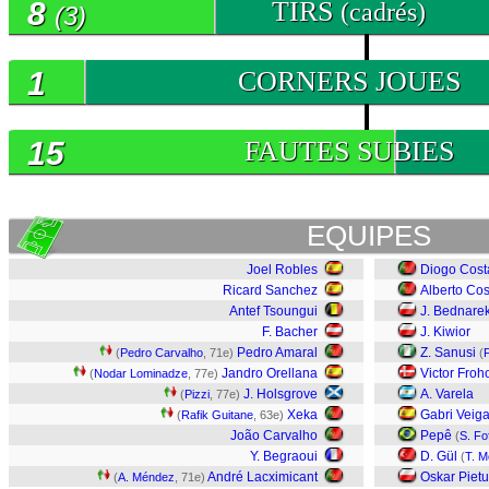
8
TIRS
(cadrés)
(3)
1
CORNERS JOUES
15
FAUTES SUBIES
EQUIPES
Joel Robles
Diogo Cost
Ricard Sanchez
Alberto Cos
Antef Tsoungui
J. Bednare
F. Bacher
J. Kiwior
Pedro Amaral
Z. Sanusi
(
Pedro Carvalho
, 71e)
(
Jandro Orellana
Victor Froh
(
Nodar Lominadze
, 77e)
J. Holsgrove
A. Varela
(
Pizzi
, 77e)
Xeka
Gabri Veig
(
Rafik Guitane
, 63e)
João Carvalho
Pepê
(
S. Fo
Y. Begraoui
D. Gül
(
T. Mo
André Lacximicant
Oskar Piet
(
A. Méndez
, 71e)