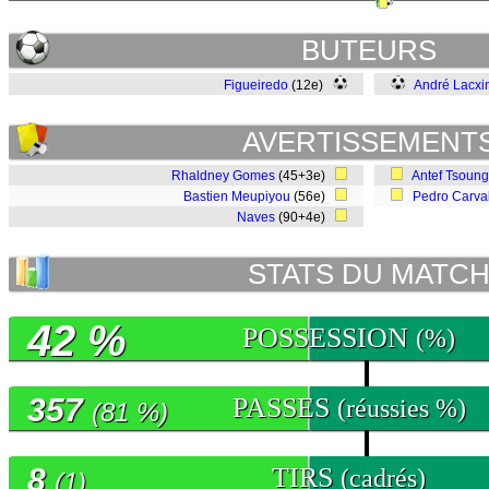
BUTEURS
Figueiredo
(12e)
André Lacxi
AVERTISSEMENT
Rhaldney Gomes
(45+3e)
Antef Tsoung
Bastien Meupiyou
(56e)
Pedro Carva
Naves
(90+4e)
STATS DU MATC
42 %
POSSESSION
(%)
357
PASSES
(réussies %)
(81 %)
8
TIRS
(cadrés)
(1)