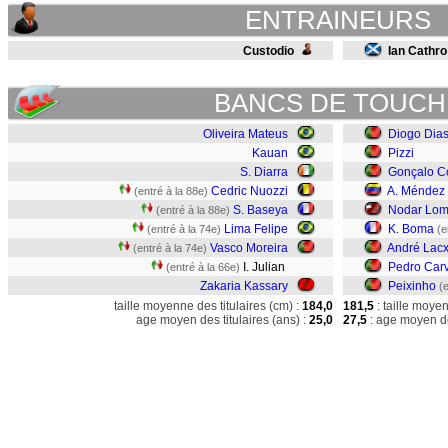
ENTRAINEURS
Custodio
Ian Cathro
BANCS DE TOUCH
Oliveira Mateus
Diogo Dia
Kauan
Pizzi
S. Diarra
Gonçalo C
Cedric Nuozzi
A. Méndez
(entré à la 88e)
S. Baseya
Nodar Lom
(entré à la 88e)
Lima Felipe
K. Boma
(entré à la 74e)
(e
Vasco Moreira
André Lacx
(entré à la 74e)
I. Julian
Pedro Car
(entré à la 66e)
Zakaria Kassary
Peixinho
(
taille moyenne des titulaires (cm) :
184,0
181,5
: taille moye
age moyen des titulaires (ans) :
25,0
27,5
: age moyen de