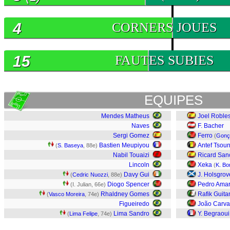
4
CORNERS JOUES
15
FAUTES SUBIES
EQUIPES
Mendes Matheus
Joel Roble
Naves
F. Bacher
Sergi Gomez
Ferro
(
Gonç
Bastien Meupiyou
Antef Tsou
(
S. Baseya
, 88e)
Nabil Touaizi
Ricard San
Lincoln
Xeka
(
K. B
Davy Gui
J. Holsgrov
(
Cedric Nuozzi
, 88e)
Diogo Spencer
Pedro Amar
(I. Julian, 66e)
Rhaldney Gomes
Rafik Guita
(
Vasco Moreira
, 74e)
Figueiredo
João Carva
Lima Sandro
Y. Begraoui
(
Lima Felipe
, 74e)