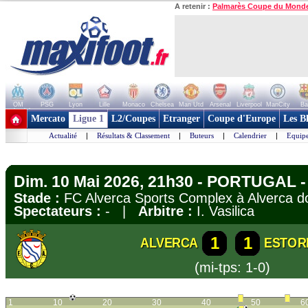
A retenir :
Palmarès Coupe du Mond
OM
PSG
Lyon
Lille
Monaco
Chelsea
Man Utd
Arsenal
Liverpool
ManCity
Ba
+ de clubs
Mercato
Ligue 1
L2/Coupes
Etranger
Coupe d'Europe
Les B
Actualité
|
Résultats & Classement
|
Buteurs
|
Calendrier
|
Equipe
Dim. 10 Mai 2026, 21h30 - PORTUGAL - 
Stade :
FC Alverca Sports Complex à Alverca 
Spectateurs :
- |
Arbitre :
I. Vasilica
1
1
ALVERCA
ESTORI
(mi-tps: 1-0)
1
10
20
30
40
50
6