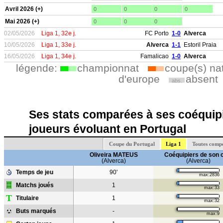
Avril 2026 (+)
0
0
0
0
Mai 2026 (+)
0
0
0
02/05/2026
Liga 1, 32e j.
FC Porto
1-0
Alverca
10/05/2026
Liga 1, 33e j.
Alverca
1-1
Estoril Praia
16/05/2026
Liga 1, 34e j.
Famalicao
1-0
Alverca
légende:
championnat
coupe(s) na
d'europe
absent
abs.
Ses stats comparées à ses coéquipi
joueurs évoluant en Portugal
Coupe du Portugal
Liga 1
Toutes compé
Oliveira MATEUS
Coéquipiers de son 
(Alverca)
(Alverca)
Temps de jeu
90'
max:2836
Matchs joués
1
max:33
T
Titulaire
1
max:32
Buts marqués
-
max:9