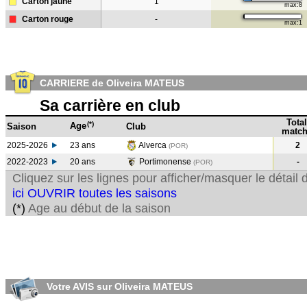
Carton jaune
1
max:8
Carton rouge
-
max:1
CARRIERE de Oliveira MATEUS
Sa carrière en club
Total
(*)
Age
Saison
Club
match
2025-2026
23 ans
Alverca
2
(POR)
2022-2023
20 ans
Portimonense
-
(POR
)
Cliquez sur les lignes pour afficher/masquer le détai
ici OUVRIR toutes les saisons
(*)
Age au début de la saison
Votre AVIS sur Oliveira MATEUS