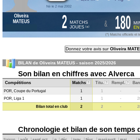
Né le 2 mai 2002
2
180
Oliveira
&
MATEUS
MATCHS
MI
JOUES
E
*
(
)
(*) Matchs officiels e
Donnez votre avis sur
Oliveira MAT
BILAN de Oliveira MATEUS - saison
2025/2026
Son bilan en chiffres avec Alverca
Compétitions
Matchs
Titu.
Rempl.
Ban
?
?
?
POR, Coupe du Portugal
1
1
-
-
POR, Liga 1
1
1
-
2
Bilan total en club
2
2
-
2
Chronologie et bilan de son temps 
Saison
août
sept.
oct.
n
déc.
janv.
févr.
mars
avril
mai
j