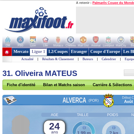
A retenir :
Palmarès Coupe du Mond
OM
PSG
Lyon
Lille
Monaco
Chelsea
Man Utd
Arsenal
Liverpool
ManCity
Ba
+ de clubs
Mercato
Ligue 1
L2/Coupes
Etranger
Coupe d'Europe
Les B
Actualité
|
Résultats & Classement
|
Buteurs
|
Calendrier
|
Equipe
31. Oliveira MATEUS
Fiche d'identité
Bilan et Matchs saison
Carrière & Sélections
Début Co
ALVERCA
(POR)
Août
AGE
TAILLE
POIDS
N
24
99%
ans
1,99 m
? kg