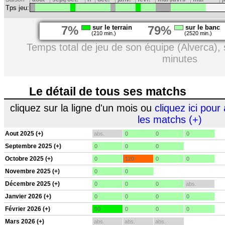
Tps jeu:
7%
sur le terrain
79%
sur le banc
(210 min.)
(2520 min.)
Temps total de jeu de son équipe (Alverca),
minutes
Le détail de tous ses matchs
cliquez sur la ligne d'un mois ou
cliquez ici pour 
les matchs (+)
Aout 2025 (+)
abs.
0
0
0
Septembre 2025 (+)
0
0
0
Octobre 2025 (+)
0
120
0
0
Novembre 2025 (+)
0
0
Décembre 2025 (+)
0
0
0
abs.
Janvier 2026 (+)
0
0
0
0
Février 2026 (+)
90
0
0
0
Mars 2026 (+)
abs.
abs.
abs.