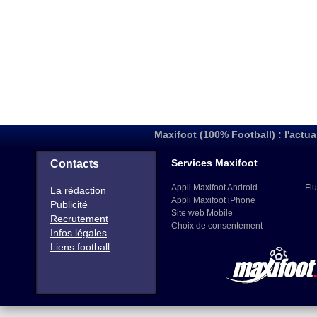
Maxifoot (100% Football) : l'actua
Services Maxifoot
Contacts
Appli Maxifoot Android
Flu
La rédaction
Appli Maxifoot iPhone
Publicité
Site web Mobile
Recrutement
Choix de consentement
Infos légales
Liens football