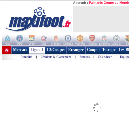
A retenir :
Palmarès Coupe du Mond
OM
PSG
Lyon
Lille
Monaco
Chelsea
Man Utd
Arsenal
Liverpool
ManCity
Ba
+ de clubs
Mercato
Ligue 1
L2/Coupes
Etranger
Coupe d'Europe
Les B
Actualité
|
Résultats & Classement
|
Buteurs
|
Calendrier
|
Equipe