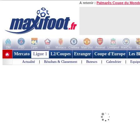
A retenir :
Palmarès Coupe du Mond
OM
PSG
Lyon
Lille
Monaco
Chelsea
Man Utd
Arsenal
Liverpool
ManCity
Ba
+ de clubs
Mercato
Ligue 1
L2/Coupes
Etranger
Coupe d'Europe
Les B
Actualité
|
Résultats & Classement
|
Buteurs
|
Calendrier
|
Equipe