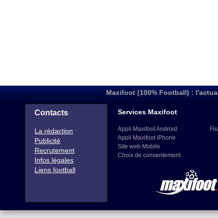
Maxifoot (100% Football) : l'actua
Services Maxifoot
Contacts
Appli Maxifoot Android
Flu
La rédaction
Appli Maxifoot iPhone
Publicité
Site web Mobile
Recrutement
Choix de consentement
Infos légales
Liens football