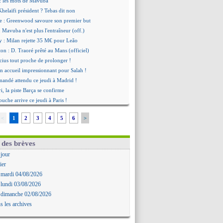
: les mots de Mavuba
Khelaïfi président ? Tebas dit non
e : Greenwood savoure son premier but
 Mavuba n'est plus l'entraîneur (off.)
y : Milan rejette 35 M€ pour Leão
n : D. Traoré prêté au Mans (officiel)
icius tout proche de prolonger !
 accueil impressionnant pour Salah !
mandé attendu ce jeudi à Madrid !
i, la piste Barça se confirme
uche arrive ce jeudi à Paris !
a Liga quitte beIN Sports !
<
1
2
3
4
5
6
>
d'inquiétude pour Rafael Pol
se complique pour Rodri !
rran Torres donne son feu vert au PSG
 des brèves
 excuses après le projet
 jour
t fait pour Fekir (officiel)
ier
onse imminente de Vinicius
 mardi 04/08/2026
Nørgaard transféré à Everton (off.)
 lundi 03/08/2026
Deschamps a discuté !
 dimanche 02/08/2026
 Enrique satisfait malgré tout
s les archives
ogba pointé du doigt
biri n'est pas fan de la L1