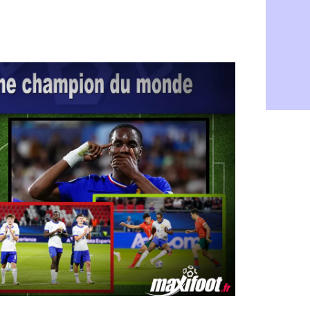
Roma : Mol
05/08
Le Havre : 
05/08
Chelsea : 
05/08
Atletico : 
05/08
FIFA : Figo
05/08
Naples : L
05/08
Feyenoord :
05/08
Brest : c'e
05/08
Amical : la
05/08
Amical : u
05/08
Amical : M
05/08
Inter : 40
05/08
Lille : un 
05/08
Lyon : Fons
05/08
OM : Aguer
05/08
Real : Endr
05/08
Real : ce s
05/08
OM : le ret
05/08
Hull : Tzol
05/08
PSG : Zaba
05/08
Man Utd : 
05/08
Sparta : le
05/08
Bordeaux :
05/08