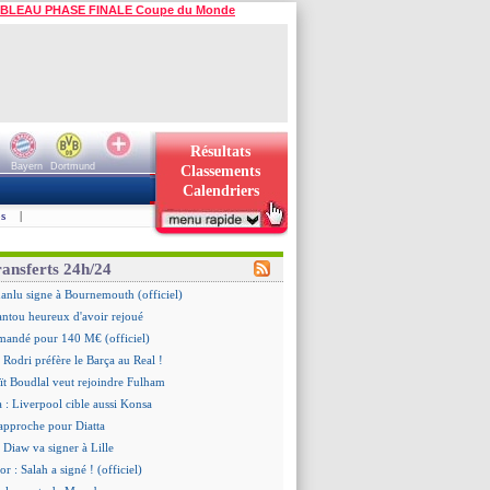
BLEAU PHASE FINALE Coupe du Monde
Résultats
Bayern
Dortmund
Classements
Calendriers
s
|
ransferts 24h/24
Juanlu signe à Bournemouth (officiel)
ntou heureux d'avoir rejoué
mandé pour 140 M€ (officiel)
 Rodri préfère le Barça au Real !
ït Boudlal veut rejoindre Fulham
a : Liverpool cible aussi Konsa
approche pour Diatta
 Diaw va signer à Lille
r : Salah a signé ! (officiel)