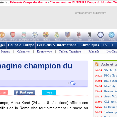
etenir :
Palmarès Coupe du Monde
-
Classement des BUTEURS Coupe du Monde
-
TA
emplacement publicitaire
n Utd
Arsenal
Liverpool
ManCity
Barca
Real
Atletico
Milan
Juve
Inter
Naples
ger
Coupe d'Europe
Les Bleus & International
Chroniques
TV
+
Buteurs
|
Calendrier
|
Equipe type
|
Tableau Transferts
|
Palmarès
|
Les Club
magine champion du
Actu et t
Séville : 
16h34
PSG : Ndja
16h21
Real : Dio
16h04
+
Man City :
15h50
Rennes : A
15h40
Email
Tweet
Aston Vill
15h18
OM : une 
15h01
amps, Manu Koné (24 ans, 8 sélections) affiche ses
Le Havre :
14h46
milieu de la Roma vise tout simplement un sacre au
Trabzonspo
14h25