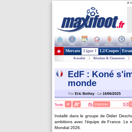
A r
OM
PSG
Lyon
Lille
Monaco
Chelsea
Ma
+ de clubs
Mercato
Ligue 1
L2/Coupes
Etran
Actualité
|
Résultats & Classement
|
EdF : Koné s'i
monde
Par
Eric Bethsy
-
Le
16/06/2025
+
A
-
A
Imprimer
Texte:
Installé dans le groupe de Didier Desch
ambitions avec l'équipe de France. Le 
Mondial 2026.