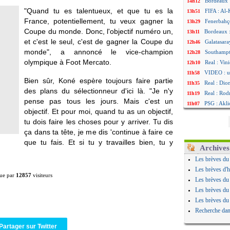
Bordeaux 
14h12
"Quand tu es talentueux, et que tu es la
FIFA : Al-
13h51
France, potentiellement, tu veux gagner la
Fenerbahç
13h29
Coupe du monde. Donc, l'objectif numéro un,
Bordeaux :
13h11
et c'est le seul, c'est de gagner la Coupe du
Galatasara
12h46
monde", a annoncé le vice-champion
Southampto
12h28
olympique à Foot Mercato.
Real : Vin
12h10
VIDEO : un
11h58
Bien sûr, Koné espère toujours faire partie
Real : Dio
11h35
des plans du sélectionneur d'ici là. "Je n'y
Real : Rodr
11h19
pense pas tous les jours. Mais c'est un
PSG : Aklio
11h07
objectif. Et pour moi, quand tu as un objectif,
Médias : l
10h53
tu dois faire les choses pour y arriver. Tu dis
PSG : pas 
10h36
ça dans ta tête, je me dis 'continue à faire ce
Real : ça 
10h13
que tu fais. Et si tu y travailles bien, tu y
Barça : Fe
09h51
Archives
FIFA : des
09h32
Les brèves du
Abha : c'es
09h11
Les brèves d'h
ue par
12857
visiteurs
Real : rép
08h57
Les brèves du
Arsenal : 
08h39
Les brèves du
Al-Ahli : 
08h22
Les brèves du
PSG : Luis
00h06
Recherche dan
Monaco : P
05/08
Partager sur Twitter
Rennes : Za
05/08