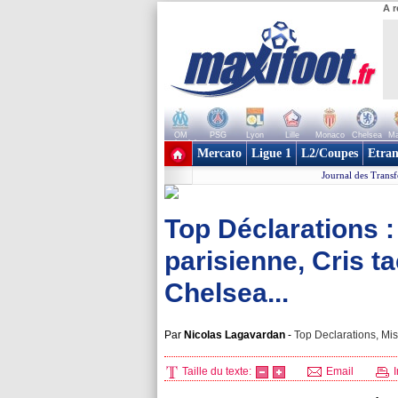
A r
OM
PSG
Lyon
Lille
Monaco
Chelsea
Ma
+ de clubs
Mercato
Ligue 1
L2/Coupes
Etran
Journal des Transf
Top Déclarations : 
parisienne, Cris ta
Chelsea...
Par
Nicolas Lagavardan
-
Top Declarations, Mis
Taille du texte:
Email
I