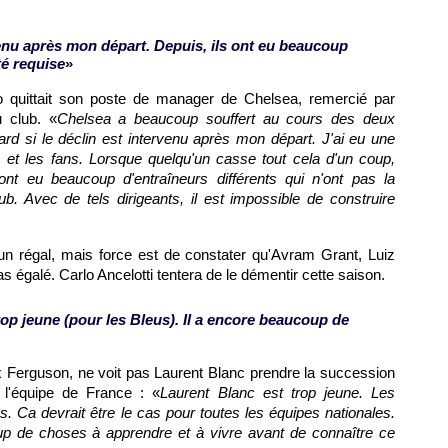
venu après mon départ. Depuis, ils ont eu beaucoup
té requise
»
 quittait son poste de manager de Chelsea, remercié par
 club. «
Chelsea a beaucoup souffert au cours des deux
rd si le déclin est intervenu après mon départ. J'ai eu une
s et les fans. Lorsque quelqu'un casse tout cela d'un coup,
s ont eu beaucoup d'entraîneurs différents qui n'ont pas la
b. Avec de tels dirigeants, il est impossible de construire
un régal, mais force est de constater qu'Avram Grant, Luiz
as égalé. Carlo Ancelotti tentera de le démentir cette saison.
rop jeune (pour les Bleus). Il a encore beaucoup de
 Ferguson, ne voit pas Laurent Blanc prendre la succession
'équipe de France : «
Laurent Blanc est trop jeune. Les
s. Ca devrait être le cas pour toutes les équipes nationales.
p de choses à apprendre et à vivre avant de connaître ce