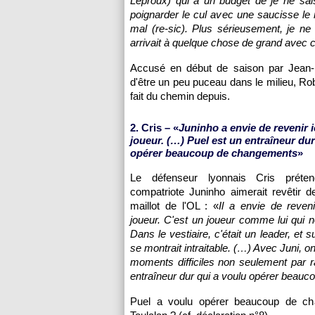
Leproux) qui a un budget de je ne sai
poignarder le cul avec une saucisse le 
mal (re-sic). Plus sérieusement, je 
arrivait à quelque chose de grand avec c
Accusé en début de saison par Jean-
d'être un peu puceau dans le milieu, Ro
fait du chemin depuis.
2. Cris – «
Juninho a envie de revenir
joueur. (…) Puel est un entraîneur dur
opérer beaucoup de changements
»
Le défenseur lyonnais Cris prét
compatriote Juninho aimerait revêtir 
maillot de
l'OL
: «
Il a envie de reven
joueur. C'est un joueur comme lui qui
Dans le vestiaire, c'était un leader, et sur
se montrait intraitable. (…) Avec Juni, 
moments difficiles non seulement par r
entraîneur dur qui a voulu opérer beau
Puel a voulu opérer beaucoup de 