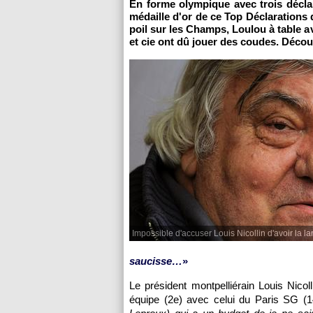
En forme olympique avec trois déclar
médaille d'or de ce Top Déclarations 
poil sur les Champs, Loulou à table a
et cie ont dû jouer des coudes. Décou
Impossible d'accuser Louis Nicollin d'avoir la l
saucisse…
»
Le président montpelliérain Louis Nico
équipe (2e) avec celui du
Paris SG
(1