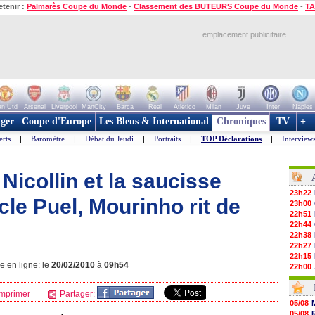
etenir :
Palmarès Coupe du Monde
-
Classement des BUTEURS Coupe du Monde
-
TA
emplacement publicitaire
n Utd
Arsenal
Liverpool
ManCity
Barca
Real
Atletico
Milan
Juve
Inter
Naples
ger
Coupe d'Europe
Les Bleus & International
Chroniques
TV
+
erts
|
Baromètre
|
Débat du Jeudi
|
Portraits
|
TOP Déclarations
|
Interview
Nicollin et la saucisse
23h22
cle Puel, Mourinho rit de
23h00
22h51
22h44
22h38
22h27
22h15
e en ligne: le
20/02/2010
à
09h54
22h00
21h48
21h39
mprimer
Partager:
21h26
05/08
21h05
05/08