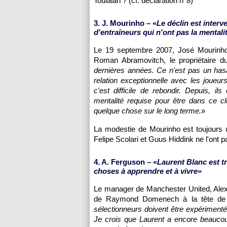
Toulalan ? (cf. déclaration n°8)
3. J. Mourinho – «
Le déclin est inter
d'entraîneurs qui n'ont pas la mentali
Le 19 septembre 2007, José Mourinho
Roman Abramovitch, le propriétaire du
dernières années. Ce n'est pas un hasa
relation exceptionnelle avec les joueur
c'est difficile de rebondir. Depuis, il
mentalité requise pour être dans ce clu
quelque chose sur le long terme.
»
La modestie de Mourinho est toujours 
Felipe Scolari et Guus Hiddink ne l'ont p
4. A. Ferguson – «
Laurent Blanc est t
choses à apprendre et à vivre
»
Le manager de Manchester United, Alex
de Raymond Domenech à la tête de l
sélectionneurs doivent être expérimenté
Je crois que Laurent a encore beaucou