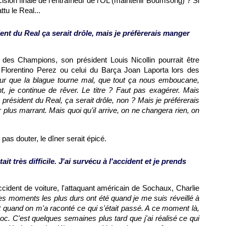
cision finale de l'entraîneur de
l'OL
(maintenir Boumsong) ? Si
ttu le Real...
ent du Real ça serait drôle, mais je préfèrerais manger
 des Champions, son président Louis Nicollin pourrait être
Florentino Perez ou celui du Barça Joan Laporta lors des
eur que la blague tourne mal, que tout ça nous emboucane,
t, je continue de rêver. Le titre ? Faut pas exagérer. Mais
 président du Real, ça serait drôle, non ? Mais je préférerais
r plus marrant. Mais quoi qu'il arrive, on ne changera rien, on
pas douter, le dîner serait épicé.
tait très difficile. J'ai survécu à l'accident et je prends
ident de voiture, l'attaquant américain de
Sochaux
, Charlie
es moments les plus durs ont été quand je me suis réveillé à
et quand on m'a raconté ce qui s'était passé. A ce moment là,
oc. C'est quelques semaines plus tard que j'ai réalisé ce qui