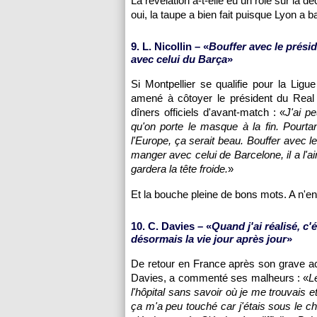
La révélation a-t-elle eu un rôle sur la dé
oui, la taupe a bien fait puisque
Lyon
a ba
9. L. Nicollin – «
Bouffer avec le présid
avec celui du Barça
»
Si
Montpellier
se qualifie pour la Ligue
amené à côtoyer le président du Real 
dîners officiels d'avant-match : «
J'ai p
qu'on porte le masque à la fin. Pourtan
l'Europe, ça serait beau. Bouffer avec le
manger avec celui de Barcelone, il a l'ai
gardera la tête froide.
»
Et la bouche pleine de bons mots. A n'en 
10. C. Davies – «
Quand j'ai réalisé, c'é
désormais la vie jour après jour
»
De retour en France après son grave acc
Davies, a commenté ses malheurs : «
L
l'hôpital sans savoir où je me trouvais 
ça m'a peu touché car j'étais sous le ch