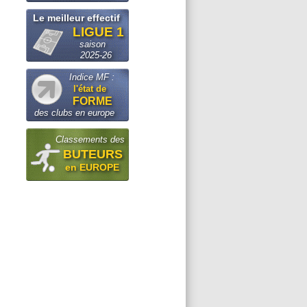
Le meilleur effectif
LIGUE 1
saison
2025-26
Indice MF :
l'état de
FORME
des clubs en europe
Classements des
BUTEURS
en EUROPE