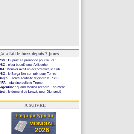
Ça a fait le buzz depuis 7 jours
PSG
: Dupraz se prononce pour la LdC
PSG
: c'est bouclé pour Akliouche !
OM
: Meunier avait un accord avec le club
PSG
: le Barça fixe son prix pour Torres
Barça
: Torres souhaite rejoindre le PSG !
FIFA
: Infantino sollicite Trump
Argentine
: quand Medina recadre... sa mère
Real
: le démenti de Leipzig pour Diomandé
OM
: Paixão attire un 2e club anglais
FIFA
: le conseiller d'Infantino démissionne !
A SUIVRE
L'equipe type de
MONDIAL
2026