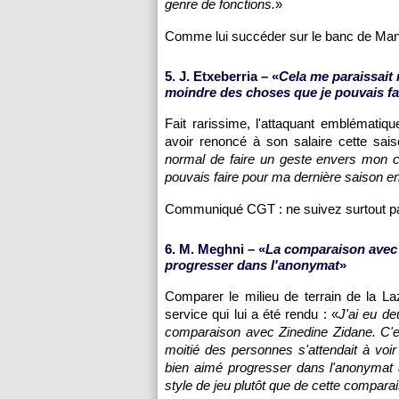
genre de fonctions.
»
Comme lui succéder sur le banc de Man
5. J. Etxeberria – «
Cela me paraissait 
moindre des choses que je pouvais fa
Fait rarissime, l'attaquant emblématiqu
avoir renoncé à son salaire cette sais
normal de faire un geste envers mon c
pouvais faire pour ma dernière saison en
Communiqué CGT : ne suivez surtout pas
6. M. Meghni – «
La comparaison avec 
progresser dans l'anonymat
»
Comparer le milieu de terrain de la L
service qui lui a été rendu : «
J'ai eu d
comparaison avec Zinedine Zidane. C'est
moitié des personnes s'attendait à voir
bien aimé progresser dans l'anonymat 
style de jeu plutôt que de cette compara