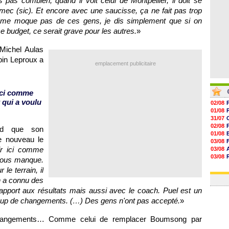
s pas combien, quand il voit celui de
Montpellier
, il doit se
mec (sic). Et encore avec une saucisse, ça ne fait pas trop
ne me moque pas de ces gens, je dis simplement que si on
e budget, ce serait grave pour les autres.
»
Michel Aulas
bin Leproux a
emplacement publicitaire
 ici comme
 qui a voulu
02/08
01/08
31/07
02/08
end que son
01/08
de nouveau le
03/08
ir ici comme
03/08
03/08
 nous manque.
03/08
 le terrain, il
31/07
on a connu des
apport aux résultats mais aussi avec le coach. Puel est un
coup de changements. (…) Des gens n'ont pas accepté.
»
changements… Comme celui de remplacer Boumsong par