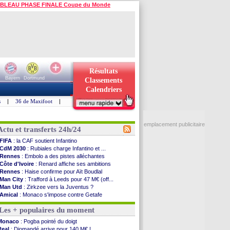
BLEAU PHASE FINALE Coupe du Monde
Résultats
Bayern
Dortmund
Classements
Calendriers
s
|
36 de Maxifoot
|
emplacement publicitaire
Actu et transferts 24h/24
FIFA
: la CAF soutient Infantino
CdM 2030
: Rubiales charge Infantino et ...
Rennes
: Embolo a des pistes alléchantes
Côte d'Ivoire
: Renard affiche ses ambitions
Rennes
: Haise confirme pour Aït Boudlal
Man City
: Trafford à Leeds pour 47 M€ (off...
Man Utd
: Zirkzee vers la Juventus ?
Amical
: Monaco s'impose contre Getafe
Nantes
: Der Zakarian et sa relation avec Kita
Les + populaires du moment
OM
: le club prêt à libérer Kondogbia ?
Monaco
: le message touchant d'Akliouche
Monaco
: Pogba pointé du doigt
FIFA
: Tebas en remet une couche
Real
: Diomandé arrive pour 140 M€ !