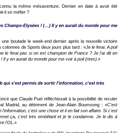
onnu la même mésaventure. Dernier en date à avoir été
-il se méfier ?
r les Champs-Elysées ! (…) Il y en aurait du monde pour me
 une boutade le week-end dernier après la nouvelle victoire
es colonnes de Sports deux jours plus tard : «
Je le ferai. A poil
 le ferai pas si on est champion de France ? Je l'ai dit en
a ! Il y en aurait du monde pour me voir à poil (rires).
»
 qui s'est permis de sortir l'information, c'est très
ncé que Claude Puel réfléchissait à la possibilité de reculer
al Madrid, au détriment de Jean-Alain Boumsong : «
C'est
i l'information, c'est une chose et il en fait son affaire. Si c'est
permet ça, c'est très embêtant et je le condamne. Je le dis à
tre
l'OL
.
»