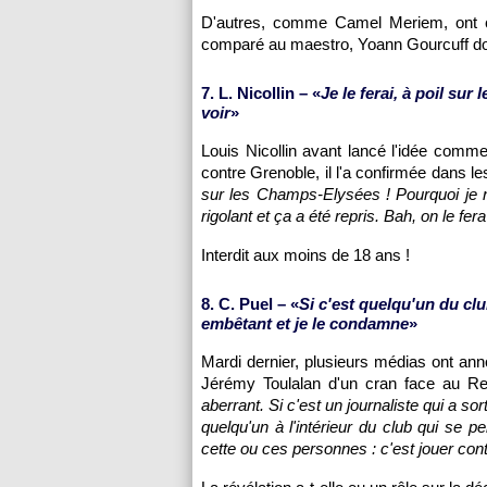
D'autres, comme Camel Meriem, ont c
comparé au maestro, Yoann Gourcuff doit
7. L. Nicollin – «
Je le ferai, à poil su
voir
»
Louis Nicollin avant lancé l'idée comme
contre Grenoble, il l'a confirmée dans l
sur les Champs-Elysées ! Pourquoi je ne
rigolant et ça a été repris. Bah, on le fer
Interdit aux moins de 18 ans !
8. C. Puel – «
Si c'est quelqu'un du club
embêtant et je le condamne
»
Mardi dernier, plusieurs médias ont anno
Jérémy Toulalan d'un cran face au Re
aberrant. Si c'est un journaliste qui a sort
quelqu'un à l'intérieur du club qui se 
cette ou ces personnes : c'est jouer con