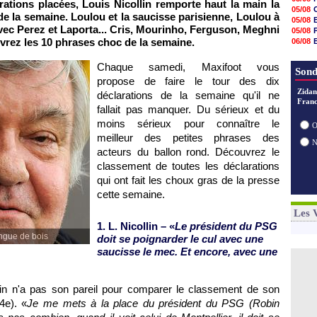
ations placées, Louis Nicollin remporte haut la main la
20h47
05/08
de la semaine. Loulou et la saucisse parisienne, Loulou à
20h30
05/08
20h18
vec Perez et Laporta... Cris, Mourinho, Ferguson, Meghni
05/08
20h04
vrez les 10 phrases choc de la semaine.
06/08
19h47
06/08
19h34
06/08
Chaque samedi, Maxifoot vous
19h14
Sond
19h06
propose de faire le tour des dix
18h50
Zidan
déclarations de la semaine qu'il ne
18h30
Franc
fallait pas manquer. Du sérieux et du
18h20
17h58
moins sérieux pour connaître le
O
meilleur des petites phrases des
acteurs du ballon rond. Découvrez le
classement de toutes les déclarations
qui ont fait les choux gras de la presse
cette semaine.
Les 
1. L. Nicollin – «
Le président du
PSG
angue de bois
doit se poignarder le cul avec une
saucisse le mec. Et encore, avec une
llin n'a pas son pareil pour comparer le classement de son
4e). «
Je me mets à la place du président du
PSG
(Robin