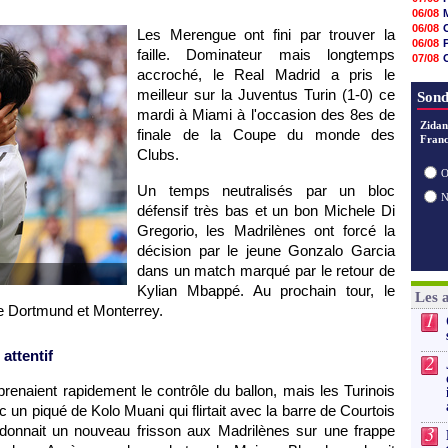
07/08
V
06/08
07/08
06/08
Les Merengue ont fini par trouver la
07/08
06/08
07/08
faille. Dominateur mais longtemps
07/08
07/08
accroché, le Real Madrid a pris le
06/08
07/08
06/08
meilleur sur la Juventus Turin (1-0) ce
Sond
07/08
07/08
mardi à Miami à l'occasion des 8es de
Zidan
07/08
finale de la Coupe du monde des
Franc
07/08
Clubs.
07/08
07/08
O
Un temps neutralisés par un bloc
défensif très bas et un bon Michele Di
Gregorio, les Madrilènes ont forcé la
décision par le jeune Gonzalo Garcia
dans un match marqué par le retour de
Kylian Mbappé. Au prochain tour, le
Les 
re Dortmund et Monterrey.
1
attentif
2
prenaient rapidement le contrôle du ballon, mais les Turinois
 un piqué de Kolo Muani qui flirtait avec la barre de Courtois
3
 donnait un nouveau frisson aux Madrilènes sur une frappe