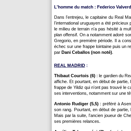
L'homme du match : Federico Valverde
Dans l'entrejeu, le capitaine du Real Mad
l'international uruguayen a été précieux
le milieu de terrain n'a pas hésité à mu
plan offensif. On a notamment adoré son
Gregorio, en première période. Il a con
échec sur une frappe lointaine puis un 
par
Dani Ceballos (non noté)
.
REAL MADRID
:
Thibaut Courtois (6)
: le gardien du Rea
affiche. Et pourtant, en début de partie
frappe de Yildiz qui n'ont pas trouvé le 
ses interventions, notamment sur une tê
Antonio Rudiger (5,5)
: préféré à Asen
son rang. Pourtant, en début de partie,
Mais par la suite, l'ancien joueur de Ch
ses premières relances.