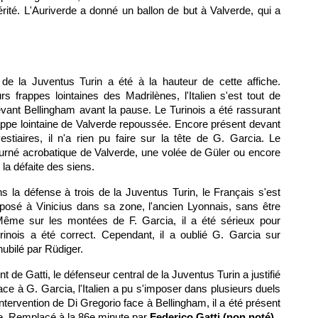
érité. L'Auriverde a donné un ballon de but à Valverde, qui a
de la Juventus Turin a été à la hauteur de cette affiche.
 frappes lointaines des Madrilènes, l'Italien s'est tout de
ant Bellingham avant la pause. Le Turinois a été rassurant
appe lointaine de Valverde repoussée. Encore présent devant
stiaires, il n'a rien pu faire sur la tête de G. Garcia. Le
ourné acrobatique de Valverde, une volée de Güler ou encore
 la défaite des siens.
ans la défense à trois de la Juventus Turin, le Français s'est
posé à Vinicius dans sa zone, l'ancien Lyonnais, sans être
 Même sur les montées de F. Garcia, il a été sérieux pour
rinois a été correct. Cependant, il a oublié G. Garcia sur
nubilé par Rüdiger.
nt de Gatti, le défenseur central de la Juventus Turin a justifié
ce à G. Garcia, l'Italien a pu s'imposer dans plusieurs duels
ntervention de Di Gregorio face à Bellingham, il a été présent
e. Remplacé à la 86e minute par
Federico Gatti (non noté)
.