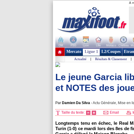
A r
OM
PSG
Lyon
Lille
Monaco
Chelsea
Ma
+ de clubs
Mercato
Ligue 1
L2/Coupes
Etran
Actualité
|
Résultats & Classement
|
Le jeune Garcia li
et NOTES des joue
Par
Damien Da Silva
-
Actu Générale, Mise en li
Taille du texte:
Email
I
Longtemps tenu en échec, le Real Ma
Turin (1-0) ce mardi lors des 8es de
Garcia a délivré la Maison Blanche.