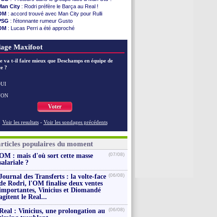
illarreal
: Al-Ahli veut Pape Gueye
Man City
: Rodri préfère le Barça au Real !
Lyon
: la dernière saison de Fonseca ?
OM
: accord trouvé avec Man City pour Rulli
OM
: un nouveau prétendant pour Højbjerg
PSG
: l'étonnante rumeur Gusto
Brest
: un gardien norvégien en approche ?
OM
: Lucas Perri a été approché
OM
: McCourt a versé 120 M€ en 2026
OM
: une offre pour Bulka
PSG
: 4 retours dans le groupe face à Man Utd ...
Ouganda
: Owori battu à mort à Kampala
age Maxifoot
Nice
: Kevin Carlos va partir en Italie
L1
: prison avec sursis requis contre un arbitre
e va t-il faire mieux que Deschamps en équipe de
Leganés
: c'est signé pour Luca Zidane (off.)
e ?
Atletico
: Ruggeri en route pour Aston Villa
Monaco
: Filipe Luis soutient Biereth
Lyon
: Mangala prêté à Getafe (officiel)
UI
Voir les brèves précédentes
NON
Voter
Voir les resultats
-
Voir les sondages précédents
articles populaires du moment
(07/08)
OM : mais d'où sort cette masse
salariale ?
(06/08)
Journal des Transferts : la volte-face
de Rodri, l'OM finalise deux ventes
importantes, Vinicius et Diomandé
agitent le Real...
(06/08)
Real : Vinicius, une prolongation au