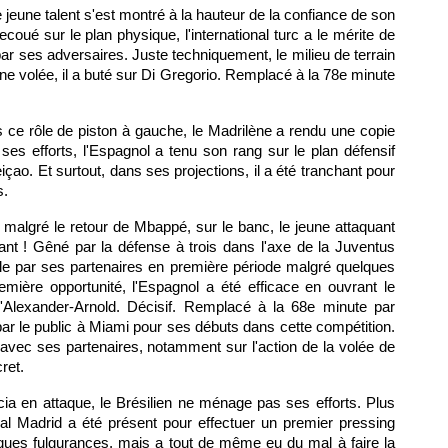
 le jeune talent s'est montré à la hauteur de la confiance de son
oué sur le plan physique, l'international turc a le mérite de
ar ses adversaires. Juste techniquement, le milieu de terrain
une volée, il a buté sur Di Gregorio. Remplacé à la 78e minute
ns ce rôle de piston à gauche, le Madrilène a rendu une copie
es efforts, l'Espagnol a tenu son rang sur le plan défensif
içao. Et surtout, dans ses projections, il a été tranchant pour
s.
re malgré le retour de Mbappé, sur le banc, le jeune attaquant
ant ! Gêné par la défense à trois dans l'axe de la Juventus
ble par ses partenaires en première période malgré quelques
mière opportunité, l'Espagnol a été efficace en ouvrant le
d'Alexander-Arnold. Décisif. Remplacé à la 68e minute par
par le public à Miami pour ses débuts dans cette compétition.
vec ses partenaires, notamment sur l'action de la volée de
ret.
ia en attaque, le Brésilien ne ménage pas ses efforts. Plus
 Real Madrid a été présent pour effectuer un premier pressing
lques fulgurances, mais a tout de même eu du mal à faire la