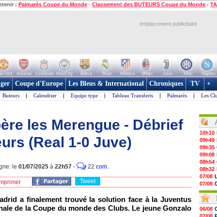
etenir :
Palmarès Coupe du Monde
-
Classement des BUTEURS Coupe du Monde
-
TA
emplacement publicitaire
n Utd
Arsenal
Liverpool
ManCity
Barca
Real
Atletico
Milan
Juve
Inter
Naples
ger
Coupe d'Europe
Les Bleus & International
Chroniques
TV
+
Buteurs
|
Calendrier
|
Equipe type
|
Tableau Transferts
|
Palmarès
|
Les Cl
bère les Merengue - Débrief
10h10
urs (Real 1-0 Juve)
09h49
09h35
09h08
08h54
gne: le
01/07/2025
à
22h57
-
22
com.
08h32
07/08
Tweet
mprimer
07/08
07/08
drid a finalement trouvé la solution face à la Juventus
07/08
07/08
 finale de la Coupe du monde des Clubs. Le jeune Gonzalo
06/08
07/08
07/08