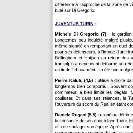
différence à l'approche de la zone de v
buté sur Di Gregorio.
JUVENTUS TURIN
:
Michele Di Gregorio (7)
: le gardien 
Longtemps peu inquiété malgré plusieurs
même signalé en remportant un duel dev
pour ses défenseurs, à l'image d'une fr
Bellingham et Huijsen au retour des ve
transalpin a cependant détourné un ret
un tir de Tchouaméni. Il a été bon malgré
Pierre Kalulu (4,5)
: utilisé à droite d
longtemps bien comporté... Souvent op
dominateur, a bien limité les dégâts.
coulisser. Et dans ses relances, le Tu
l'ouverture du score du Real en étant ob
Daniele Rugani (5,5)
: aligné au détrime
la confiance de son coach Igor Tudor. Fa
afin de soulager son équipe. Après une i
pour repousser le danger devant sa cag