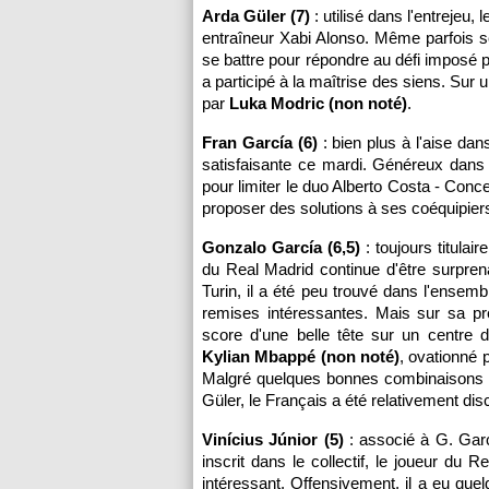
Arda Güler (7)
: utilisé dans l'entrejeu,
entraîneur Xabi Alonso. Même parfois sec
se battre pour répondre au défi imposé p
a participé à la maîtrise des siens. Sur 
par
Luka Modric (non noté)
.
Fran García (6)
: bien plus à l'aise da
satisfaisante ce mardi. Généreux dans s
pour limiter le duo Alberto Costa - Conce
proposer des solutions à ses coéquipier
Gonzalo García (6,5)
: toujours titulai
du Real Madrid continue d'être surpren
Turin, il a été peu trouvé dans l'ensem
remises intéressantes. Mais sur sa pre
score d'une belle tête sur un centre 
Kylian Mbappé (non noté)
, ovationné 
Malgré quelques bonnes combinaisons a
Güler, le Français a été relativement disc
Vinícius Júnior (5)
: associé à G. Garc
inscrit dans le collectif, le joueur du
intéressant. Offensivement, il a eu que