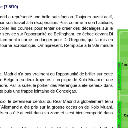
 (7,5/10)
rid a représenté une belle satisfaction. Toujours aussi actif,
 par son travail à la récupération. Puis comme à son habitude,
ltiplier les courses pour tenter de créer des décalages sur le
 service sur l'opportunité de Bellingham, en échec devant Di
stamment incarné un danger pour Di Gregorio, qui l'a mis en
retourné acrobatique. Omniprésent. Remplacé à la 90e minute
Alex
R
E
A
L
l Madrid n'a pas vraiment eu l'opportunité de briller sur cette
D
M
A
M
, le Belge a eu deux frayeurs : un piqué de Kolo Muani et une
D
R
M
cadre. Par la suite, le portier des Merengue a été sérieux dans
I
D
Ma
te puis une frappe lointaine de Conceiçao.
R
cio, le défenseur central du Real Madrid a globalement tenu
J
B
Lu
U
 l'Allemand a été pris sur la grosse occasion de Kolo Muani.
V
E
Dí
elsea a été attentif dans sa zone et s'est bien comporté dans
M
N
T
Ca
Ca
U
Ga
S
É
K
T
U
Ko
R