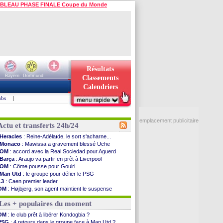
BLEAU PHASE FINALE Coupe du Monde
Résultats
Bayern
Dortmund
Classements
Calendriers
ubs
|
emplacement publicitaire
Actu et transferts 24h/24
Heracles
: Reine-Adélaïde, le sort s'acharne...
Monaco
: Mawissa a gravement blessé Uche
OM
: accord avec la Real Sociedad pour Aguerd
Barça
: Araujo va partir en prêt à Liverpool
OM
: Côme pousse pour Gouiri
Man Utd
: le groupe pour défier le PSG
L3
: Caen premier leader
OM
: Højbjerg, son agent maintient le suspense
OM
: Gouiri évoque son avenir
Les + populaires du moment
Leipzig
: le transfert d'Asllani tombe à l'eau
L3
: 1ère utilisation du Football Video Support
OM
: le club prêt à libérer Kondogbia ?
OM
: Benatia envoie une pique à Longoria
PSG
: 4 retours dans le groupe face à Man Utd ?