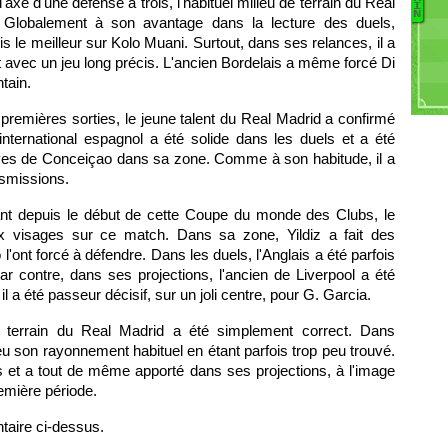
l'axe d'une défense à trois, l'habituel milieu de terrain du Real
I
V
N
G
. Globalement à son avantage dans la lecture des duels,
R
G
ris le meilleur sur Kolo Muani. Surtout, dans ses relances, il a
V
 avec un jeu long précis. L'ancien Bordelais a même forcé Di
C
M
ntain.
Da
D
premières sorties, le jeune talent du Real Madrid a confirmé
Ad
l'international espagnol a été solide dans les duels et a été
P
tives de Conceiçao dans sa zone. Comme à son habitude, il a
B
nsmissions.
W
R
nt depuis le début de cette Coupe du monde des Clubs, le
x visages sur ce match. Dans sa zone, Yildiz a fait des
'ont forcé à défendre. Dans les duels, l'Anglais a été parfois
r contre, dans ses projections, l'ancien de Liverpool a été
il a été passeur décisif, sur un joli centre, pour G. Garcia.
 terrain du Real Madrid a été simplement correct. Dans
as eu son rayonnement habituel en étant parfois trop peu trouvé.
els et a tout de même apporté dans ses projections, à l'image
emière période.
taire ci-dessus.