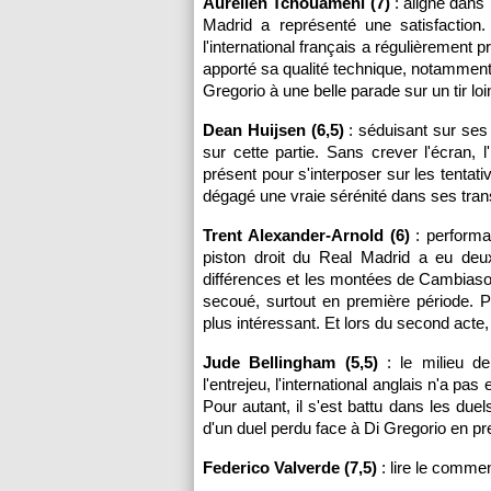
Aurélien Tchouaméni (7)
: aligné dans 
Madrid a représenté une satisfaction
l'international français a régulièrement p
apporté sa qualité technique, notamment
Gregorio à une belle parade sur un tir loi
Dean Huijsen (6,5)
: séduisant sur ses 
sur cette partie. Sans crever l'écran, 
présent pour s'interposer sur les tenta
dégagé une vraie sérénité dans ses tra
Trent Alexander-Arnold (6)
: performa
piston droit du Real Madrid a eu deu
différences et les montées de Cambiaso l
secoué, surtout en première période. Pa
plus intéressant. Et lors du second acte, 
Jude Bellingham (5,5)
: le milieu de
l'entrejeu, l'international anglais n'a p
Pour autant, il s'est battu dans les du
d'un duel perdu face à Di Gregorio en pr
Federico Valverde (7,5)
: lire le commen