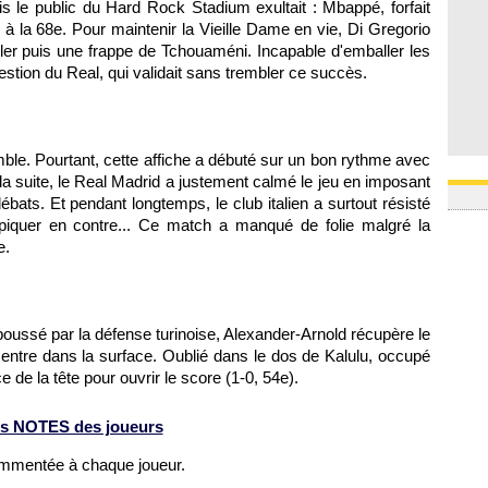
s le public du Hard Rock Stadium exultait : Mbappé, forfait
u à la 68e. Pour maintenir la Vieille Dame en vie, Di Gregorio
üler puis une frappe de Tchouaméni. Incapable d'emballer les
estion du Real, qui validait sans trembler ce succès.
le. Pourtant, cette affiche a débuté sur un bon rythme avec
la suite, le Real Madrid a justement calmé le jeu en imposant
bats. Et pendant longtemps, le club italien a surtout résisté
piquer en contre... Ce match a manqué de folie malgré la
e.
poussé par la défense turinoise, Alexander-Arnold récupère le
entre dans la surface. Oublié dans le dos de Kalulu, occupé
 de la tête pour ouvrir le score (1-0, 54e).
s NOTES des joueurs
ommentée à chaque joueur.