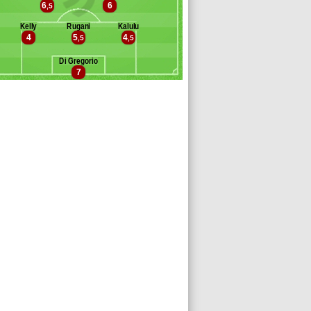
6
6
,5
ázquez
onzález
odrygo
arofani
Kelly
Rugani
Kalulu
Muñoz Villanueva
4
5
4
lahovic
,5
,5
hema Andrés
bangula
Di Gregorio
ffara
7
ouglas Luiz
zic
insoglio
remer
eah
ouhi