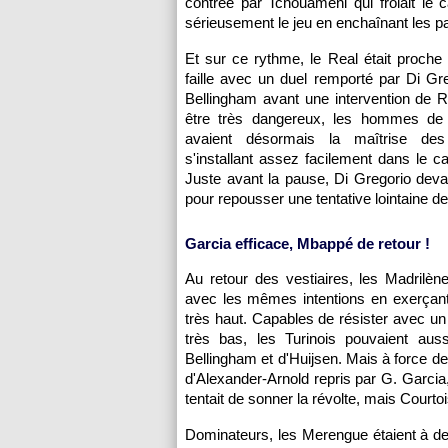
contrée par Tchouaméni qui frôlait le 
sérieusement le jeu en enchaînant les p
Et sur ce rythme, le Real était proche 
faille avec un duel remporté par Di Gr
Bellingham avant une intervention de 
être très dangereux, les hommes de
avaient désormais la maîtrise de
s'installant assez facilement dans le 
Juste avant la pause, Di Gregorio deva
pour repousser une tentative lointaine d
Garcia efficace, Mbappé de retour !
Au retour des vestiaires, les Madrilène
avec les mêmes intentions en exerçant
très haut. Capables de résister avec un 
très bas, les Turinois pouvaient au
Bellingham et d'Huijsen. Mais à force de 
d'Alexander-Arnold repris par G. Garcia,
tentait de sonner la révolte, mais Courtois
Dominateurs, les Merengue étaient à de