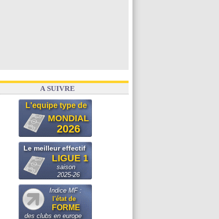
A SUIVRE
L'equipe type de
MONDIAL
2026
Le meilleur effectif
LIGUE 1
saison
2025-26
Indice MF :
l'état de
FORME
des clubs en europe