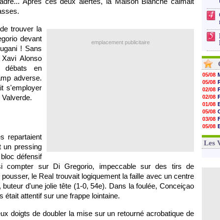
cadre... Après ces deux alertes, la Maison Blanche calmait
asses.
4
de trouver la
5
egorio devant
emplacement publicitaire
Rugani ! Sans
 Xavi Alonso
s débats en
05/08
camp adverse.
05/08
it s'employer
02/08
e Valverde.
02/08
01/08
05/08
03/08
05/08
03/08
s repartaient
03/08
Les 
 un pressing
bloc défensif
ssi compter sur Di Gregorio, impeccable sur des tirs de
pousser, le Real trouvait logiquement la faille avec un centre
 buteur d'une jolie tête (1-0, 54e). Dans la foulée, Conceiçao
 était attentif sur une frappe lointaine.
ux doigts de doubler la mise sur un retourné acrobatique de