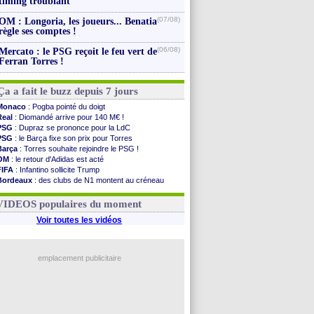
timing troublant
(07/08)
OM : Longoria, les joueurs... Benatia
règle ses comptes !
(06/08)
Mercato : le PSG reçoit le feu vert de
Ferran Torres !
Ça a fait le buzz depuis 7 jours
Monaco
: Pogba pointé du doigt
Real
: Diomandé arrive pour 140 M€ !
PSG
: Dupraz se prononce pour la LdC
PSG
: le Barça fixe son prix pour Torres
Barça
: Torres souhaite rejoindre le PSG !
OM
: le retour d'Adidas est acté
FIFA
: Infantino sollicite Trump
Bordeaux
: des clubs de N1 montent au créneau
Argentine
: quand Medina recadre... sa mère
Real
: le démenti de Leipzig pour Diomandé
VIDEOS populaires du moment
Voir toutes les vidéos
emplacement publicitaire