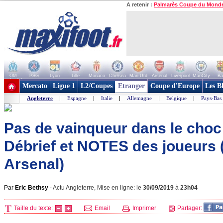
A retenir :
Palmarès Coupe du Mond
OM
PSG
Lyon
Lille
Monaco
Chelsea
Man Utd
Arsenal
Liverpool
ManCity
Ba
+ de clubs
Mercato
Ligue 1
L2/Coupes
Etranger
Coupe d'Europe
Les B
Angleterre
|
Espagne
|
Italie
|
Allemagne
|
Belgique
|
Pays-Bas
Pas de vainqueur dans le choc 
Débrief et NOTES des joueurs 
Arsenal)
Par
Eric Bethsy
-
Actu Angleterre, Mise en ligne: le
30/09/2019
à
23h04
Taille du texte:
Email
Imprimer
Partager: