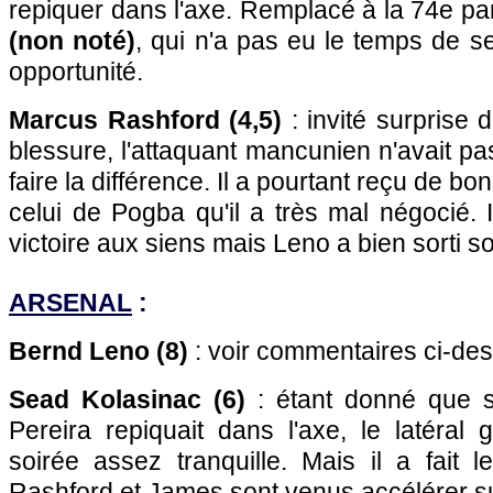
repiquer dans l'axe. Remplacé à la 74e p
(non noté)
, qui n'a pas eu le temps de s
opportunité.
Marcus Rashford (4,5)
: invité surprise
blessure, l'attaquant mancunien n'avait pa
faire la différence. Il a pourtant reçu de b
celui de Pogba qu'il a très mal négocié. I
victoire aux siens mais Leno a bien sorti s
ARSENAL
:
Bernd Leno (8)
: voir commentaires ci-de
Sead Kolasinac (6)
: étant donné que s
Pereira repiquait dans l'axe, le latéra
soirée assez tranquille. Mais il a fait 
Rashford et James sont venus accélérer su