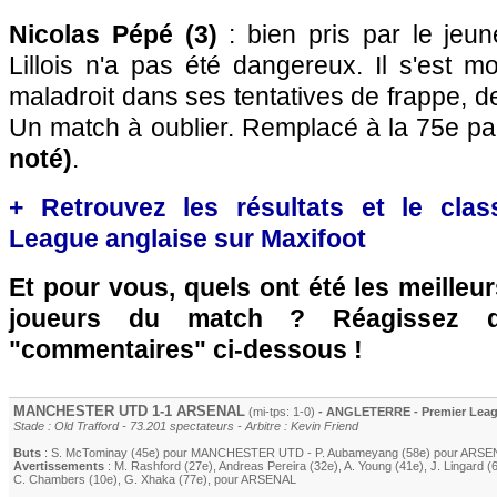
Nicolas Pépé (3)
: bien pris par le jeun
Lillois n'a pas été dangereux. Il s'est mo
maladroit dans ses tentatives de frappe, de
Un match à oublier. Remplacé à la 75e p
noté)
.
+ Retrouvez les résultats et le cla
League anglaise sur Maxifoot
Et pour vous, quels ont été les meilleu
joueurs du match ? Réagissez 
"commentaires" ci-dessous !
MANCHESTER UTD
1-1
ARSENAL
(mi-tps: 1-0)
- ANGLETERRE - Premier Leagu
Stade : Old Trafford - 73.201 spectateurs - Arbitre : Kevin Friend
Buts
:
S. McTominay
(45e) pour
MANCHESTER UTD
-
P. Aubameyang
(58e) pour
ARSE
Avertissements
:
M. Rashford
(27e)
,
Andreas Pereira
(32e)
,
A. Young
(41e)
,
J. Lingard
(6
C. Chambers
(10e)
,
G. Xhaka
(77e)
, pour
ARSENAL