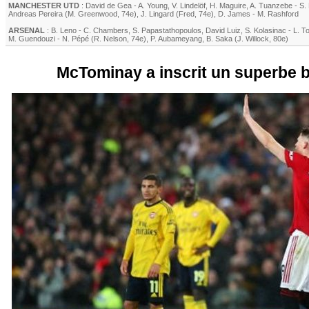
MANCHESTER UTD
:
David de Gea
-
A. Young
,
V. Lindelöf
,
H. Maguire
,
A. Tuanzebe
-
S.
Andreas Pereira
(
M. Greenwood
, 74e)
,
J. Lingard
(
Fred
, 74e)
,
D. James
-
M. Rashford
ARSENAL
:
B. Leno
-
C. Chambers
,
S. Papastathopoulos
,
David Luiz
,
S. Kolasinac
-
L. To
M. Guendouzi
-
N. Pépé
(
R. Nelson
, 74e)
,
P. Aubameyang
,
B. Saka
(
J. Willock
, 80e)
McTominay a inscrit un superbe bu