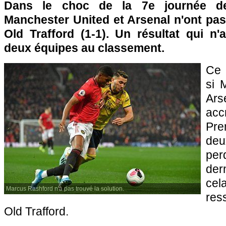
Dans le choc de la 7e journée de
Manchester United et Arsenal n'ont pas
Old Trafford (1-1). Un résultat qui n
deux équipes au classement.
Ce 
si 
Ars
acc
Pr
de
per
der
cel
Marcus Rashford n'a pas trouvé la solution.
res
Old Trafford.