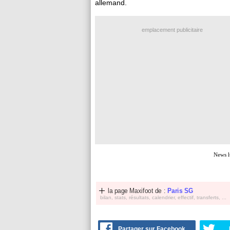
allemand.
emplacement publicitaire
News l
la page Maxifoot de :
Paris SG
bilan, stats, résultats, calendrier, effectif, transferts, ...
Partager sur Facebook