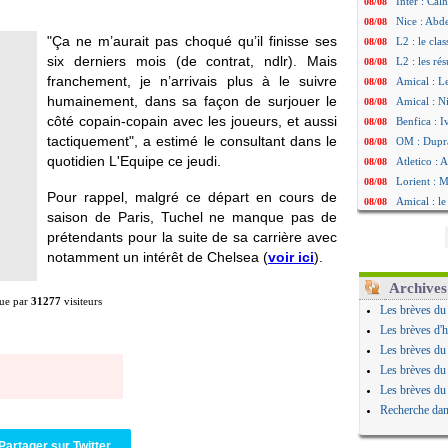
Inter : Cal
08/08
Nice : Abd
08/08
"Ça ne m’aurait pas choqué qu’il finisse ses
L2 : le cla
08/08
six derniers mois (de contrat, ndlr). Mais
L2 : les rés
08/08
franchement, je n’arrivais plus à le suivre
Amical : L
08/08
humainement, dans sa façon de surjouer le
Amical : Ni
08/08
côté copain-copain avec les joueurs, et aussi
Benfica : 
08/08
tactiquement", a estimé le consultant dans le
OM : Dupraz
08/08
quotidien L'Equipe ce jeudi.
Atletico : 
08/08
Lorient : 
08/08
Pour rappel, malgré ce départ en cours de
Amical : le
08/08
saison de Paris, Tuchel ne manque pas de
Naples : L
08/08
prétendants pour la suite de sa carrière avec
Amical : Br
08/08
notamment un intérêt de Chelsea (
voir ici
).
Amical : u
08/08
Amical : un
08/08
Archives
ue par
31277
visiteurs
LA Galaxy :
08/08
Les brèves du
Amical : An
08/08
Les brèves d'h
Amical : l
08/08
Les brèves du
Amical : R
08/08
Les brèves du
Amical : P
08/08
Les brèves du
Barça : De
08/08
Recherche dan
Atletico : 
08/08
Amical : L
08/08
Partager sur Twitter