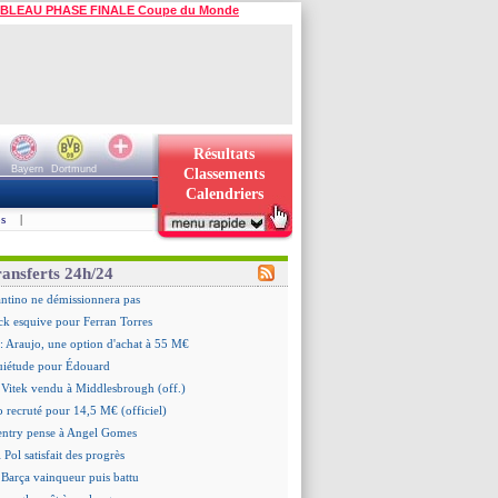
BLEAU PHASE FINALE Coupe du Monde
Résultats
Bayern
Dortmund
Classements
Calendriers
s
|
ransferts 24h/24
antino ne démissionnera pas
ick esquive pour Ferran Torres
: Araujo, une option d'achat à 55 M€
quiétude pour Édouard
 Vitek vendu à Middlesbrough (off.)
 recruté pour 14,5 M€ (officiel)
ntry pense à Angel Gomes
 Pol satisfait des progrès
 Barça vainqueur puis battu