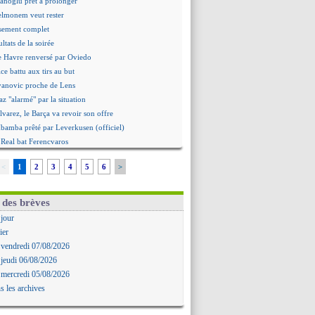
hanoglu prêt à prolonger
elmonem veut rester
ssement complet
ultats de la soirée
e Havre renversé par Oviedo
ce battu aux tirs au but
Ivanovic proche de Lens
 "alarmé" par la situation
Alvarez, le Barça va revoir son offre
Mbamba prêté par Leverkusen (officiel)
 Real bat Ferencvaros
ukaku dit oui à Fenerbahçe
<
1
2
3
4
5
6
>
est arrache le nul contre Venise
n nouveau nul pour Le Mans
 nul entre Auxerre et Troyes
 des brèves
 Sergi Roberto a signé (officiel)
 jour
gers fait tomber Lorient
ier
e Paris FC corrigé par Mayence
 vendredi 07/08/2026
ennes encore battu par Brentford
 jeudi 06/08/2026
aris SG 1-1 Man Utd (fini)
 mercredi 05/08/2026
 Jong menacé par l’arrivée de Rodri
s les archives
Simeone ferme la porte pour Alvarez
ens battu par Sunderland avant le PSG