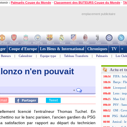
etenir :
Palmarès Coupe du Monde
-
Classement des BUTEURS Coupe du Monde
-
TA
emplacement publicitaire
n Utd
Arsenal
Liverpool
ManCity
Barca
Real
Atletico
Milan
Juve
Inter
Naples
ger
Coupe d'Europe
Les Bleus & International
Chroniques
TV
+
Buteurs
|
Calendrier
|
Equipe type
|
Tableau Transferts
|
Palmarès
|
Les Club
lonzo n'en pouvait
Actu et t
FIFA : Inf
10h34
Barça : Fl
10h16
Liverpool 
10h00
+
Lens : in
09h48
Man Utd :
09h25
Email
Tweet
PSV : Sano
09h10
OM : Cove
08h52
iellement licencié l'entraîneur Thomas Tuchel. En
PSG : Rafel
08/08
chettino sur le banc parisien, l'ancien gardien du PSG
Amical : le
08/08
 satisfaction par rapport au départ du technicien