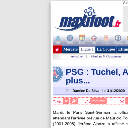
A r
OM
PSG
Lyon
Lille
Monaco
Chelsea
Ma
+ de clubs
Mercato
Ligue 1
L2/Coupes
Etran
Actualité
|
Résultats & Classement
|
PSG : Tuchel, A
plus...
Par
Damien Da Silva
-
Le
31/12/2020
+
A
-
A
Imprimer
Texte:
Mardi, le Paris Saint-Germain a offic
attendant l'arrivée prévue de Mauricio Po
(2001-2008) Jérôme Alonzo a affiché sa