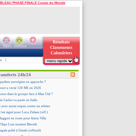
BLEAU PHASE FINALE Coupe du Monde
Résultats
Bayern
Dortmund
Classements
Calendriers
s
|
ransferts 24h/24
 gardien norvégien en approche ?
urt a versé 120 M€ en 2026
tours dans le groupe face à Man Utd ?
n Carlos va partir en Italie
n avec sursis requis contre un arbitre
c'est signé pour Luca Zidane (off.)
 Ruggeri en route pour Aston Villa
ilipe Luis soutient Biereth
gala prêté à Getafe (officiel)