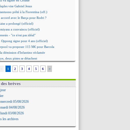
i va signer en Croatie
Naples vise Gabriel Jesus
tantuono prêté à la Fiorentina (off.)
 accord avec le Barça pour Rodri ?
aise a prolongé (officiel)
omiyasu a convaincu (officiel)
nesio - "ce n'est pas idéal"
 Oppong signe pour 4 ans (officiel)
erpool va proposer 115 M€ pour Barcola
la démission d'Infantino réclamée
e, deux pistes se détachent
ilipe Luis veut remplacer Akliouche
<
1
2
3
4
5
6
>
 Luca Zidane va changer de club
grova très clair sur son futur
d, le plan B de Naples
 des brèves
Guimarães a signé son contrat
 jour
irection Chypre pour Duverne
ier
le remplaçant d'Akliouche en approche
 mercredi 05/08/2026
Bayindir signe au Celta (officiel)
 mardi 04/08/2026
 Enzo Fernandez pour l'après-Rodri ?
 lundi 03/08/2026
'option Monaco pour Lukaku !
s les archives
 Perri a été approché
oach de l'Ajax insiste pour Godts