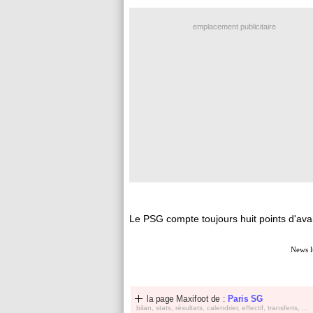
emplacement publicitaire
Le PSG compte toujours huit points d'av
News l
la page Maxifoot de :
Paris SG
bilan, stats, résultats, calendrier, effectif, transferts, ...