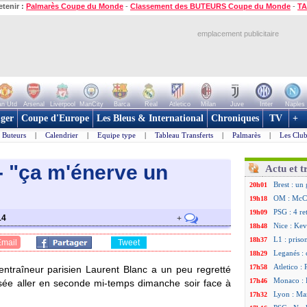
etenir :
Palmarès Coupe du Monde
-
Classement des BUTEURS Coupe du Monde
-
TA
emplacement publicitaire
n Utd
Arsenal
Liverpool
ManCity
Barca
Real
Atletico
Milan
Juve
Inter
Naples
ger
Coupe d'Europe
Les Bleus & International
Chroniques
TV
+
Buteurs
|
Calendrier
|
Equipe type
|
Tableau Transferts
|
Palmarès
|
Les Club
- "ça m'énerve un
Actu et t
Brest : un
20h01
OM : McCo
19h18
PSG : 4 re
19h09
14
+
Nice : Kevi
18h48
L1 : priso
18h37
Email
Tweet
Leganés : 
18h29
Atletico :
17h58
l'entraîneur parisien Laurent Blanc a un peu regretté
Monaco : F
17h46
sée aller en seconde mi-temps dimanche soir face à
Lyon : Man
17h32