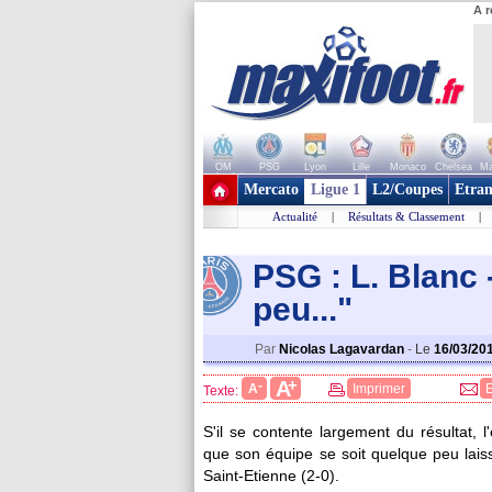
A r
OM
PSG
Lyon
Lille
Monaco
Chelsea
Ma
+ de clubs
Mercato
Ligue 1
L2/Coupes
Etran
Actualité
|
Résultats & Classement
|
PSG : L. Blanc 
peu..."
Par
Nicolas Lagavardan
-
Le
16/03/20
+
A
-
A
Imprimer
Texte:
S'il se contente largement du résultat, 
que son équipe se soit quelque peu lais
Saint-Etienne (2-0).