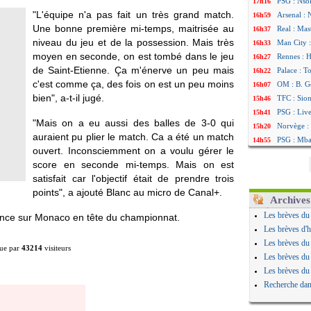
PSG : Nsok
17h16
"L'équipe n'a pas fait un très grand match.
Arsenal : 
16h59
Une bonne première mi-temps, maitrisée au
Real : Mas
16h37
niveau du jeu et de la possession. Mais très
Man City :
16h33
moyen en seconde, on est tombé dans le jeu
Rennes : H
16h27
de Saint-Etienne. Ça m'énerve un peu mais
Palace : T
16h22
c'est comme ça, des fois on est un peu moins
OM : B. Ge
16h07
bien", a-t-il jugé.
TFC : Sion
15h46
PSG : Liv
15h41
"Mais on a eu aussi des balles de 3-0 qui
Norvège : 
15h20
auraient pu plier le match. Ca a été un match
PSG : Mbay
14h55
ouvert. Inconsciemment on a voulu gérer le
Monaco : F
14h38
score en seconde mi-temps. Mais on est
Grenade :
14h19
satisfait car l'objectif était de prendre trois
Juve : Zhe
13h56
points", a ajouté Blanc au micro de Canal+.
OM : Aguer
13h35
Archives
Arsenal : 
13h12
Les brèves du
ance sur Monaco en tête du championnat.
Nantes : d
12h48
Les brèves d'h
Monaco : 
12h25
Les brèves du
ue par
43214
visiteurs
Man Utd : 
12h06
Les brèves du
Man City :
11h53
Les brèves du
Naples : l
11h31
Recherche dan
OM : Lucas
11h10
PSG : le c
10h52