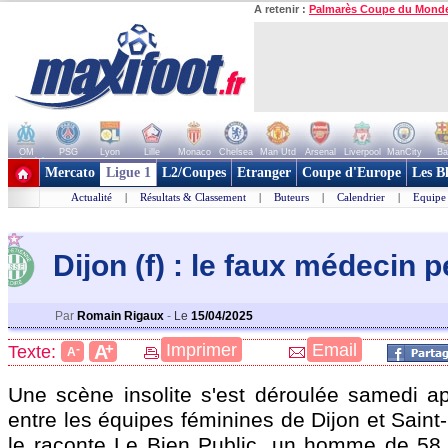
A retenir :
Palmarès Coupe du Mond
OM
PSG
Lyon
Lille
Monaco
Chelsea
Man Utd
Arsenal
Liverpool
ManCity
Ba
+ de clubs
Mercato
Ligue 1
L2/Coupes
Etranger
Coupe d'Europe
Les B
Actualité
|
Résultats & Classement
|
Buteurs
|
Calendrier
|
Equipe
Dijon (f) : le faux médecin p
Par
Romain Rigaux
-
Le
15/04/2025
+
Imprimer
Email
A
Texte:
-
A
Une scène insolite s'est déroulée samedi ap
entre les équipes féminines de Dijon et Sain
le raconte Le Bien Public, un homme de 58 