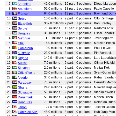
7.
41.0 millions
15 part.
4 podiums
Diego Marado
Argentine
8.
51.0 millions
13 part.
1 podiums
Fabio Capello
Angleterre
9.
64.0 millions
13 part.
3 podiums
Raymond Dom
France
10.
10.0 millions
2 part.
0 podiums
Otto Rehhagel
Grèce
11.
307.0 millions
9 part.
1 podiums
Bob Bradley
Etats-Unis
12.
7.0 millions
11 part.
0 podiums
Radomir Antic
Serbie
13.
3.0 millions
11 part.
2 podiums
Oscar Tabarez
Uruguay
14.
111.0 millions
14 part.
0 podiums
Javier Aguirre
Mexique
15.
16.0 millions
7 part.
1 podiums
Marcelo Bielsa
Chili
16.
19.0 millions
6 part.
0 podiums
Paul Le Guen
Cameroun
17.
21.0 millions
3 part.
0 podiums
Pim Verbeck
Australie
18.
149.0 millions
4 part.
0 podiums
Lars Lagerbäck
Nigeria
19.
7.0 millions
9 part.
0 podiums
Ottmar Hitzfeld
Suisse
20.
2.0 millions
2 part.
0 podiums
Matjaz Kek
Slovénie
21.
20.0 millions
2 part.
0 podiums
Sven-Göran Er
Côte d'Ivoire
22.
34.0 millions
3 part.
0 podiums
Rabah Saâdan
Algérie
23.
7.0 millions
8 part.
0 podiums
Gerardo Martin
Paraguay
24.
24.0 millions
2 part.
0 podiums
Milovan Rajeva
Ghana
25.
5.0 millions
9 part.
2 podiums
Vladimir Weiss
Slovaquie
26.
5.0 millions
4 part.
0 podiums
Morten Olsen
Danemark
27.
7.0 millions
2 part.
0 podiums
Reinaldo Rued
Honduras
28.
127.0 millions
4 part.
0 podiums
Takeshi Okada
Japon
29.
48.0 millions
8 part.
0 podiums
Huh Jung-Moo
Corée du Sud