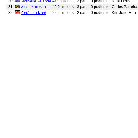
30.
4.0 millions
2 part.
0 podiums
Ricki Herbert
Nouvelle Zélande
31.
49.0 millions
3 part.
0 podiums
Carlos Parreira
Afrique du Sud
32.
22.5 millions
2 part.
0 podiums
Kim Jong-Hun
Corée du Nord