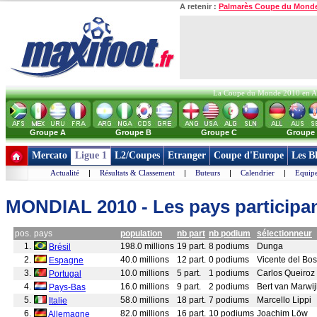
A retenir :
Palmarès Coupe du Mond
La Coupe du Monde 2010 en Afri
Groupe A
Groupe B
Groupe C
Groupe
Mercato
Ligue 1
L2/Coupes
Etranger
Coupe d'Europe
Les B
Actualité
|
Résultats & Classement
|
Buteurs
|
Calendrier
|
Equipe
MONDIAL 2010 - Les pays particip
pos.
pays
population
nb part
nb podium
sélectionneur
1.
198.0 millions
19 part.
8 podiums
Dunga
Brésil
2.
40.0 millions
12 part.
0 podiums
Vicente del Bo
Espagne
3.
10.0 millions
5 part.
1 podiums
Carlos Queiroz
Portugal
4.
16.0 millions
9 part.
2 podiums
Bert van Marwij
Pays-Bas
5.
58.0 millions
18 part.
7 podiums
Marcello Lippi
Italie
6.
82.0 millions
16 part.
10 podiums
Joachim Löw
Allemagne