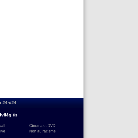
o 24h/24
ivilégiés
ball
Cinema et DVD
Live
Non au racisme
)