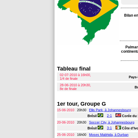
Bilan e
Palmar
continent
Tableau final
02-07-2010 à 16h00,
Pays
1/4 de finale
28-06-2010 à 20h30,
Br
8e de finale
1er tour, Groupe G
15-06-2010
20h30
Ellis Park, à Johannesbourg
2-1
Brésil
Corée du
20-06-2010
20h30
Soccer City, à Johannesbourg
3-1
Brésil
Côte d'Ivo
25-06-2010
16h00
Moses Mabhida, à Durban