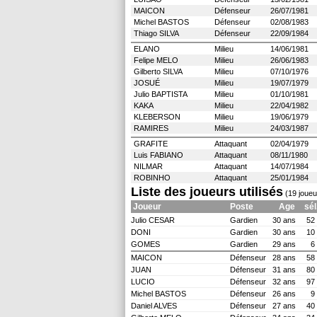
MAICON
Défenseur
26/07/1981 
Michel BASTOS
Défenseur
02/08/1983 
Thiago SILVA
Défenseur
22/09/1984 
ELANO
Milieu
14/06/1981 
Felipe MELO
Milieu
26/06/1983 
Gilberto SILVA
Milieu
07/10/1976 
JOSUÉ
Milieu
19/07/1979 
Julio BAPTISTA
Milieu
01/10/1981 
KAKA
Milieu
22/04/1982 
KLEBERSON
Milieu
19/06/1979 
RAMIRES
Milieu
24/03/1987 
GRAFITE
Attaquant
02/04/1979 
Luis FABIANO
Attaquant
08/11/1980 
NILMAR
Attaquant
14/07/1984 
ROBINHO
Attaquant
25/01/1984 
Liste des joueurs utilisés
(19 joueu
Joueur
Poste
Age
sél
Julio CESAR
Gardien
30 ans
52
DONI
Gardien
30 ans
10
GOMES
Gardien
29 ans
6
MAICON
Défenseur
28 ans
58
JUAN
Défenseur
31 ans
80
LUCIO
Défenseur
32 ans
97
Michel BASTOS
Défenseur
26 ans
9
Daniel ALVES
Défenseur
27 ans
40