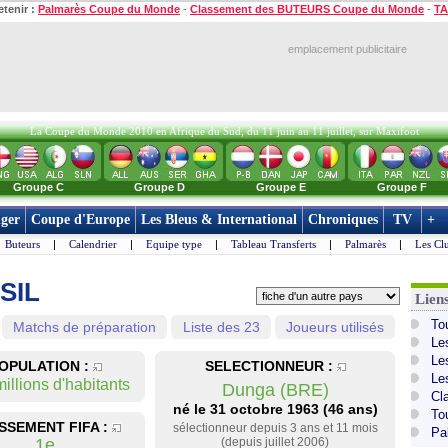
etenir :
Palmarès Coupe du Monde
-
Classement des BUTEURS Coupe du Monde
-
TA
emplacement publicitaire
La Coupe du Monde 2010 en Afrique du Sud, du 11 juin au 11 juillet, sur Maxifoot
Groupe C
Groupe D
Groupe E
Groupe F
ger
Coupe d'Europe
Les Bleus & International
Chroniques
TV
+
Buteurs
|
Calendrier
|
Equipe type
|
Tableau Transferts
|
Palmarès
|
Les Cl
SIL
Lien
To
Matchs de préparation
Liste des 23
Joueurs utilisés
Le
Le
OPULATION :
SELECTIONNEUR :
Le
illions d'habitants
Dunga (BRE)
Cl
né le 31 octobre 1963 (46 ans)
To
SSEMENT FIFA :
sélectionneur depuis 3 ans et 11 mois
Pa
1e
(depuis juillet 2006)