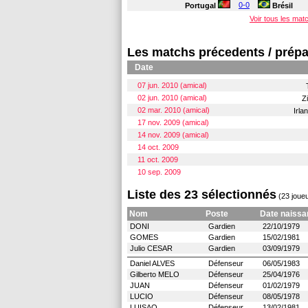
0-0
Portugal
Brésil
Voir tous les ma
Les matchs précedents / prépa
Date
07 jun. 2010 (amical)
02 jun. 2010 (amical)
Z
02 mar. 2010 (amical)
Irla
17 nov. 2009 (amical)
14 nov. 2009 (amical)
14 oct. 2009
11 oct. 2009
10 sep. 2009
Liste des 23 sélectionnés
(23 joueu
Nom
Poste
Date naissa
DONI
Gardien
22/10/1979 
GOMES
Gardien
15/02/1981 
Julio CESAR
Gardien
03/09/1979 
Daniel ALVES
Défenseur
06/05/1983 
Gilberto MELO
Défenseur
25/04/1976 
JUAN
Défenseur
01/02/1979 
LUCIO
Défenseur
08/05/1978 
LUISAO
Défenseur
13/02/1981 