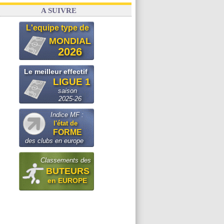
A SUIVRE
L'equipe type de
MONDIAL
2026
Le meilleur effectif
LIGUE 1
saison
2025-26
Indice MF :
l'état de
FORME
des clubs en europe
Classements des
BUTEURS
en EUROPE