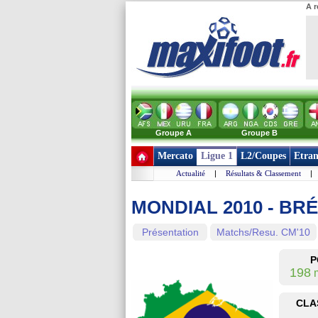
A r
Groupe A
Groupe B
Mercato
Ligue 1
L2/Coupes
Etran
Actualité
|
Résultats & Classement
|
MONDIAL 2010 - BRÉ
Présentation
Matchs/Resu. CM'10
P
198
m
CLA