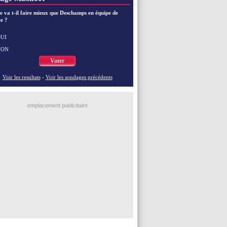
EdF
: Zidane pense déjà à un retour de Mendy
EdF
: le message de Mbappé à Zidane
e va t-il faire mieux que Deschamps en équipe de
e ?
EdF
: les mots de Genesio pour Zidane
VIDEO
: Zidane a rencontré les supporters
EdF
: Zidane soutient Christophe Gleizes
UI
NON
Voir toutes les brèves
Voter
Voir les resultats
-
Voir les sondages précédents
emplacement publicitaire