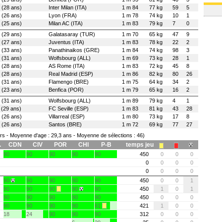
(28 ans)
Inter Milan (ITA)
1 m 84
77 kg
59
5
(26 ans)
Lyon (FRA)
1 m 78
74 kg
10
1
(25 ans)
Milan AC (ITA)
1 m 83
79 kg
7
0
(29 ans)
Galatasaray (TUR)
1 m 70
65 kg
47
9
(27 ans)
Juventus (ITA)
1 m 83
78 kg
22
2
(33 ans)
Panathinaikos (GRE)
1 m 84
74 kg
98
3
(31 ans)
Wolfsbourg (ALL)
1 m 69
73 kg
28
1
(28 ans)
AS Rome (ITA)
1 m 83
72 kg
45
8
(28 ans)
Real Madrid (ESP)
1 m 86
82 kg
80
26
(31 ans)
Flamengo (BRE)
1 m 75
64 kg
34
2
(23 ans)
Benfica (POR)
1 m 79
65 kg
16
2
(31 ans)
Wolfsbourg (ALL)
1 m 89
79 kg
4
1
(29 ans)
FC Seville (ESP)
1 m 83
81 kg
43
28
(26 ans)
Villarreal (ESP)
1 m 80
73 kg
17
8
(26 ans)
Santos (BRE)
1 m 72
69 kg
77
27
rs - Moyenne d'age : 29,3 ans - Moyenne de sélections : 46)
.
CDN
CIV
POR
CHI
P-B
temps jeu
90
90
90
90
90
450
0
0
0
0
0
0
0
0
0
0
0
90
90
90
90
90
450
0
0
1
90
90
90
90
90
450
1
0
1
90
90
90
90
90
450
0
0
0
90
90
90
90
61
421
1
0
0
18
24
90
90
90
312
0
0
0