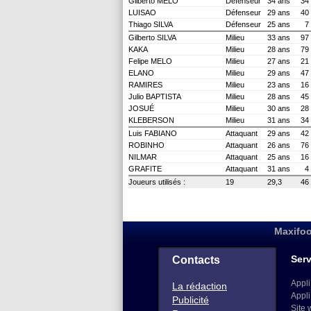
Gilberto MELO
Défenseur
34 ans
34
LUISAO
Défenseur
29 ans
40
Thiago SILVA
Défenseur
25 ans
7
Gilberto SILVA
Milieu
33 ans
97
KAKA
Milieu
28 ans
79
Felipe MELO
Milieu
27 ans
21
ELANO
Milieu
29 ans
47
RAMIRES
Milieu
23 ans
16
Julio BAPTISTA
Milieu
28 ans
45
JOSUÉ
Milieu
30 ans
28
KLEBERSON
Milieu
31 ans
34
Luis FABIANO
Attaquant
29 ans
42
ROBINHO
Attaquant
26 ans
76
NILMAR
Attaquant
25 ans
16
GRAFITE
Attaquant
31 ans
4
Joueurs utilisés :
19
29,3
46
Maxifoo
Serv
Contacts
Appli
La rédaction
Appli
Publicité
Site 