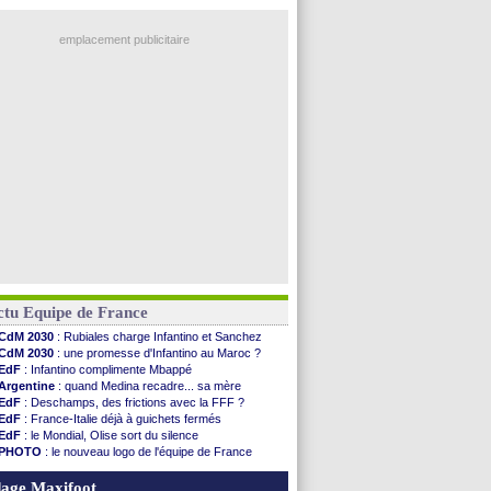
emplacement publicitaire
ctu Equipe de France
CdM 2030
: Rubiales charge Infantino et Sanchez
CdM 2030
: une promesse d'Infantino au Maroc ?
EdF
: Infantino complimente Mbappé
Argentine
: quand Medina recadre... sa mère
EdF
: Deschamps, des frictions avec la FFF ?
EdF
: France-Italie déjà à guichets fermés
EdF
: le Mondial, Olise sort du silence
PHOTO
: le nouveau logo de l'équipe de France
EdF
: Trezeguet valide le choix Zidane
EdF
: Zidane et l'argent, les mots de Diallo
age Maxifoot