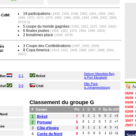
19 participations
(1930, 1934, 1938, 1950, 1954, 1958, 1962,
n CdM:
1966, 1970, 1974, 1978, 1982, 1986, 1990, 1994, 1998, 2002, 2006,
2010)
5 coupe du monde gagnées
(1958, 1962, 1970, 1994, 2002)
6 finales jouées
(1958, 1962, 1970, 1994, 1998, 2002)
2 troisièmes place
(1938, 1978)
3 Coupe des Confédérations
(1997, 2005, 2009)
ès
8 Copa America
(1919, 1922, 1949, 1989, 1997, 1999, 2004,
al:
2007)
Nelson Mandela Bay,
2-1
-Bas
Brésil
à Port Elizabeth
Ellis Park,
3-0
ésil
Chili
A
à Johannesbourg
06/08
05/08
Classement du groupe G
04/08
03/08
P
Equipe
Pts
J
G
N
P
Bp
Bc
Diff
02/08
 Nord
3
2
1
0
5
2
+3
7
01/08
1
Brésil
30/07
3
1
2
0
7
0
+7
5
2
Portugal
29/07
ire
3
1
1
1
4
3
+1
4
3
Côte d'Ivoire
29/07
3
0
0
3
1
12
-11
0
4
Corée du Nord
29/07
Sond