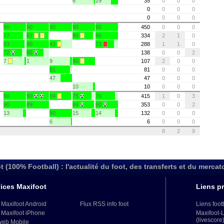
6
29
35
0
0
0
0
0
0
0
0
0
0
0
90
90
90
90
90
450
0
0
0
77
87
80
90
334
2
1
0
83
90
43
72
288
1
1
0
72
66
138
0
0
2
7
1
9
90
107
2
0
0
81
81
0
0
0
47
47
0
0
0
10
10
0
0
0
90
90
84
75
76
415
1
0
3
90
89
84
90
353
0
0
2
13
90
15
14
132
0
0
0
6
6
0
0
0
8
2
9
t (100% Football) : l'actualité du foot, des transferts et du mercat
ices Maxifoot
Liens pr
 Maxifoot Android
Flux RSS info foot
Liens foot
 Maxifoot iPhone
Maxifoot-
(livescore
web Mobile