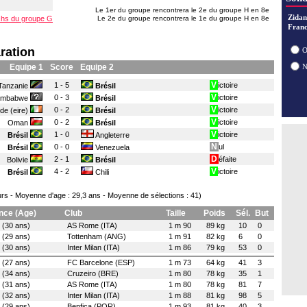
29/07
Le 1er du groupe rencontrera le 2e du groupe H en 8e
28/07
Zidan
tchs du groupe G
Le 2e du groupe rencontrera le 1e du groupe H en 8e
28/07
Franc
28/07
28/07
ration
O
Equipe 1
Score
Equipe 2
V
1 - 5
ictoire
Tanzanie
Brésil
V
0 - 3
ictoire
imbabwe
Brésil
V
0 - 2
ictoire
nde (eire)
Brésil
V
0 - 2
ictoire
Oman
Brésil
V
1 - 0
ictoire
Brésil
Angleterre
N
0 - 0
ul
Brésil
Venezuela
D
2 - 1
éfaite
Bolivie
Brésil
V
4 - 2
ictoire
Brésil
Chili
rs - Moyenne d'age : 29,3 ans - Moyenne de sélections : 41)
nce (Age)
Club
Taille
Poids
Sél.
But
(30 ans)
AS Rome (ITA)
1 m 90
89 kg
10
0
(29 ans)
Tottenham (ANG)
1 m 91
82 kg
6
0
(30 ans)
Inter Milan (ITA)
1 m 86
79 kg
53
0
(27 ans)
FC Barcelone (ESP)
1 m 73
64 kg
41
3
(34 ans)
Cruzeiro (BRE)
1 m 80
78 kg
35
1
(31 ans)
AS Rome (ITA)
1 m 80
78 kg
81
7
(32 ans)
Inter Milan (ITA)
1 m 88
81 kg
98
5
(29 ans)
Benfica (POR)
1 m 93
81 kg
40
3