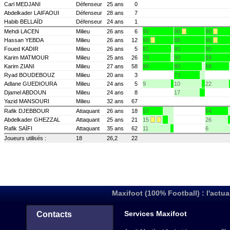
Carl MEDJANI
Défenseur
25 ans
0
Abdelkader LAIFAOUI
Défenseur
28 ans
7
Habib BELLAÏD
Défenseur
24 ans
1
Mehdi LACEN
Milieu
26 ans
6
90
90
90
Hassan YEBDA
Milieu
26 ans
12
90
88
90
Foued KADIR
Milieu
26 ans
5
81
90
90
Karim MATMOUR
Milieu
25 ans
26
79
90
84
Karim ZIANI
Milieu
27 ans
58
90
80
68
Ryad BOUDEBOUZ
Milieu
20 ans
3
73
Adlane GUEDIOURA
Milieu
24 ans
5
9
10
22
Djamel ABDOUN
Milieu
24 ans
8
17
Yazid MANSOURI
Milieu
32 ans
67
Rafik DJEBBOUR
Attaquant
26 ans
18
57
64
Abdelkader GHEZZAL
Attaquant
25 ans
21
15
26
Rafik SAÏFI
Attaquant
35 ans
62
11
6
Joueurs utilisés :
18
26,2
22
Maxifoot (100% Football) : l'actua
Services Maxifoot
Contacts