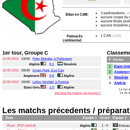
3 participations
(19
Bilan en CdM:
aucune coupe du
aucune finale jou
aucune troisième 
1 CAN
(1990)
Palmarès
continental:
1er tour, Groupe C
Classeme
13-06-2010
13h30
Peter Mokaba, à Polokwane
P
Equipe
0-1
Algérie
Slovénie
1
Etats-Uni
18-06-2010
20h30
Green Point, à Le Cap
2
Angleterr
0-0
Angleterre
Algérie
3
Slovénie
23-06-2010
16h00
Loftus Versfeld, à Pretoria
4
Algérie
1-0
Etats-Unis
Algérie
Le 1er 
Voir tous les matchs du groupe C
Le 2e d
Les matchs précedents / préparat
Date
Equipe 1
Score
Equipe 2
05 jun. 2010 (amical)
1 - 0
Algérie
Emirats