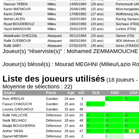
Hassan YEBDA
Milieu
14/05/1984 (26 ans)
Portsmouth (A
Karim MATMOUR
Milieu
25/06/1985 (25 ans)
Mönchengladba
Karim ZIANI
Milieu
17/08/1982 (27 ans)
Wolfsbourg (AL
Mehdi LACEN
Milieu
15/03/1984 (26 ans)
Racing Santan
Ryad BOUDEBOUZ
Milieu
19/02/1990 (20 ans)
Sochaux (FRA
Yazid MANSOURI
Milieu
25/02/1978 (32 ans)
Lorient (FRA)
Abdelkader GHEZZAL
Attaquant
05/12/1984 (25 ans)
Sienne (ITA)
Rafik DJEBBOUR
Attaquant
08/03/1984 (26 ans)
AEK Athènes (
Rafik SAÏFI
Attaquant
07/02/1975 (35 ans)
Istres (FRA/D2
Joueur(s) "réserviste(s)" : Mohamed ZEMMAMOUCHE 
Joueur(s) bléssé(s) : Mourad MEGHNI (Milieu/Lazio R
Liste des joueurs utilisés
(18 joueurs -
Moyenne de sélections : 22)
Joueur
Poste
Age
sél.
SLN
ANG
USA
Raïs M'BOLHI
Gardien
24 ans
3
90
90
Faouzi CHAOUCHI
Gardien
25 ans
11
90
Lounes GAOUAOUI
Gardien
32 ans
48
Rafik HALLICHE
Défenseur
23 ans
20
90
90
90
Nadir BELHADJ
Défenseur
28 ans
48
90
90
90
Madjid BOUGHERRA
Défenseur
27 ans
44
90
90
90
Anther YAHIA
Défenseur
28 ans
47
90
90
89
Djamel MESBAH
Défenseur
25 ans
2
2