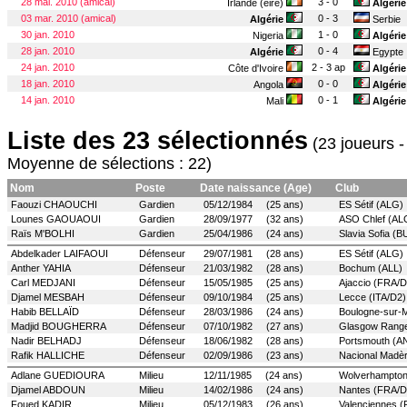
28 mai. 2010 (amical)
3 - 0
Irlande (eire)
Algérie
03 mar. 2010 (amical)
0 - 3
Algérie
Serbie
30 jan. 2010
1 - 0
Nigeria
Algérie
28 jan. 2010
0 - 4
Algérie
Egypte
24 jan. 2010
2 - 3 ap
Côte d'Ivoire
Algérie
18 jan. 2010
0 - 0
Angola
Algérie
14 jan. 2010
0 - 1
Mali
Algérie
Liste des 23 sélectionnés
(23 joueurs -
Moyenne de sélections : 22)
Nom
Poste
Date naissance (Age)
Club
Faouzi CHAOUCHI
Gardien
05/12/1984 (25 ans)
ES Sétif (ALG)
Lounes GAOUAOUI
Gardien
28/09/1977 (32 ans)
ASO Chlef (AL
Raïs M'BOLHI
Gardien
25/04/1986 (24 ans)
Slavia Sofia (B
Abdelkader LAIFAOUI
Défenseur
29/07/1981 (28 ans)
ES Sétif (ALG)
Anther YAHIA
Défenseur
21/03/1982 (28 ans)
Bochum (ALL)
Carl MEDJANI
Défenseur
15/05/1985 (25 ans)
Ajaccio (FRA/D
Djamel MESBAH
Défenseur
09/10/1984 (25 ans)
Lecce (ITA/D2)
Habib BELLAÏD
Défenseur
28/03/1986 (24 ans)
Boulogne-sur-
Madjid BOUGHERRA
Défenseur
07/10/1982 (27 ans)
Glasgow Rang
Nadir BELHADJ
Défenseur
18/06/1982 (28 ans)
Portsmouth (A
Rafik HALLICHE
Défenseur
02/09/1986 (23 ans)
Nacional Madè
Adlane GUEDIOURA
Milieu
12/11/1985 (24 ans)
Wolverhampto
Djamel ABDOUN
Milieu
14/02/1986 (24 ans)
Nantes (FRA/D
Foued KADIR
Milieu
05/12/1983 (26 ans)
Valenciennes 