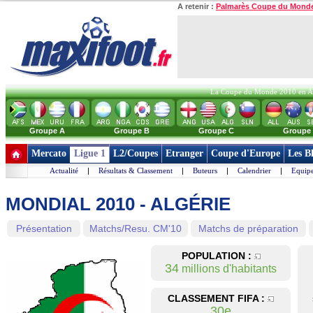
A retenir :
Palmarès Coupe du Mond
La Coupe du Monde 2010 en Afri
Groupe A
Groupe B
Groupe C
Groupe
Mercato
Ligue 1
L2/Coupes
Etranger
Coupe d'Europe
Les B
Actualité
|
Résultats & Classement
|
Buteurs
|
Calendrier
|
Equipe
MONDIAL 2010 - ALGÉRIE
Présentation
Matchs/Resu. CM'10
Matchs de préparation
POPULATION :
34
millions d'habitants
CLASSEMENT FIFA :
30e