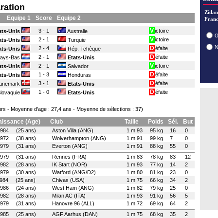
29/07
ration
28/07
Zidan
Equipe 1
Score
Equipe 2
28/07
Franc
28/07
V
3 - 1
ictoire
ats-Unis
Australie
28/07
O
V
2 - 1
ictoire
ats-Unis
Turquie
D
2 - 4
éfaite
ats-Unis
Rép. Tchèque
D
2 - 1
éfaite
ays-Bas
Etats-Unis
V
2 - 1
ictoire
ats-Unis
Salvador
D
1 - 3
éfaite
ats-Unis
Honduras
D
3 - 1
éfaite
anemark
Etats-Unis
D
1 - 0
éfaite
lovaquie
Etats-Unis
rs - Moyenne d'age : 27,4 ans - Moyenne de sélections : 37)
aissance (Age)
Club
Taille
Poids
Sél.
But
1984 (25 ans)
Aston Villa (ANG)
1 m 93
95 kg
16
0
1972 (38 ans)
Wolverhampton (ANG)
1 m 91
99 kg
7
0
1979 (31 ans)
Everton (ANG)
1 m 91
88 kg
55
0
1979 (31 ans)
Rennes (FRA)
1 m 83
78 kg
83
12
1982 (28 ans)
IK Start (NOR)
1 m 93
77 kg
14
2
1979 (30 ans)
Watford (ANG/D2)
1 m 80
81 kg
23
0
1984 (25 ans)
Chivas (USA)
1 m 75
66 kg
34
2
1986 (24 ans)
West Ham (ANG)
1 m 82
79 kg
25
0
1982 (28 ans)
Milan AC (ITA)
1 m 93
91 kg
56
5
1979 (31 ans)
Hanovre 96 (ALL)
1 m 72
69 kg
64
2
1985 (25 ans)
AGF Aarhus (DAN)
1 m 75
68 kg
35
2