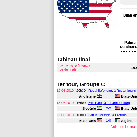
Bilan e
Palmar
continent
Tableau final
26-06-2010 à 20h30,
Eta
8e de finale
1er tour, Groupe C
12-06-2010
20h30
Royal Bafokeng, à Rustenbourg
1-1
Angleterre
Etats-Uni
18-06-2010
16h00
Ellis Park, à Johannesbourg
2-2
Slovénie
Etats-Uni
23-06-2010
16h00
Loftus Versfeld, à Pretoria
1-0
Etats-Unis
Algérie
Voir tous les ma