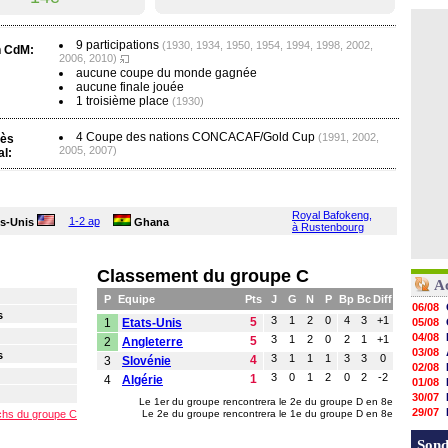
9 participations
(1930, 1934, 1950, 1954, 1994, 1998, 2002,
n CdM:
2006, 2010)
aucune coupe du monde gagnée
aucune finale jouée
1 troisième place
(1930)
4 Coupe des nations CONCACAF/Gold Cup
(1991, 2002,
ès
2005, 2007)
al:
Royal Bafokeng,
1-2 ap
ts-Unis
Ghana
à Rustenbourg
Classement du groupe C
A
P
Equipe
Pts
J
G
N
P
Bp
Bc
Diff
06/08
s
3
1
2
0
4
3
+1
5
1
Etats-Unis
05/08
04/08
3
1
2
0
2
1
+1
5
2
Angleterre
03/08
s
3
1
1
1
3
3
0
4
3
Slovénie
02/08
3
0
1
2
0
2
-2
1
4
Algérie
01/08
30/07
Le 1er du groupe rencontrera le 2e du groupe D en 8e
29/07
tchs du groupe C
Le 2e du groupe rencontrera le 1e du groupe D en 8e
29/07
29/07
Sond