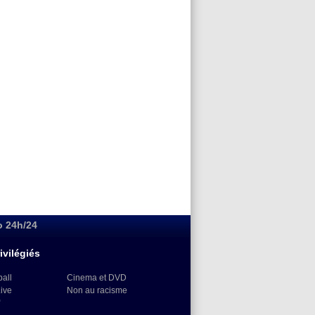
o 24h/24
ivilégiés
ball
Cinema et DVD
Live
Non au racisme
)