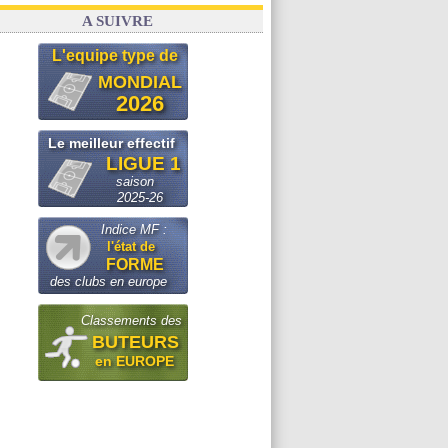
A SUIVRE
L'equipe type de
MONDIAL
2026
Le meilleur effectif
LIGUE 1
saison
2025-26
Indice MF :
l'état de
FORME
des clubs en europe
Classements des
BUTEURS
en EUROPE