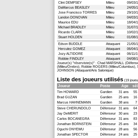
Clint DEMPSEY
Milieu
09/03/
DaMarcus BEASLEY
Milieu
24/05/
Jose Francisco TORRES
Milieu
29/10/
Landon DONOVAN
Milieu
04/03/
Maurice EDU
Milieu
18/04/
Michael BRADLEY
Milieu
31/07/
Ricardo CLARK
Milieu
10/02/
Stuart HOLDEN
Milieu
01/08/
Edson BUDDLE
Attaquant
21/05/
Herculez GOMEZ
Attaquant
06/04/
Jozy ALTIDORE
Attaquant
06/11/
Robbie FINDLEY
Attaquant
04/08/
Joueur(s) "réserviste(s)" : Chad MARSHALL (Défens
(Milieu/Orebro), Robbie ROGERS (Milieu/Columbus), 
JOHNSON (Attaquant/Aris Salonique)
Liste des joueurs utilisés
(19 joueu
Joueur
Poste
Age
sél
Tim HOWARD
Gardien
31 ans
55
Brad GUZAN
Gardien
25 ans
16
Marcus HAHNEMANN
Gardien
38 ans
7
Steve CHERUNDOLO
Défenseur
31 ans
64
Jay DeMERIT
Défenseur
30 ans
23
Carlos BOCANEGRA
Défenseur
31 ans
83
Jonathan BORNSTEIN
Défenseur
25 ans
34
Oguchi ONYEWU
Défenseur
28 ans
56
Jonathan SPECTOR
Défenseur
24 ans
25