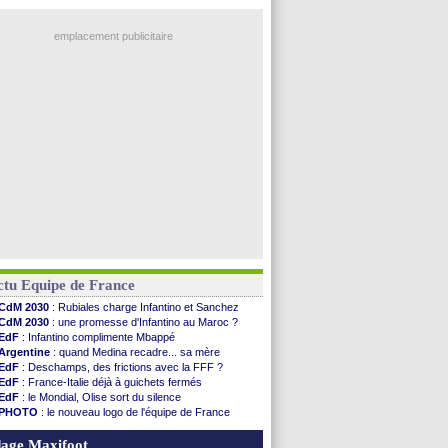
emplacement publicitaire
ctu Equipe de France
CdM 2030
: Rubiales charge Infantino et Sanchez
CdM 2030
: une promesse d'Infantino au Maroc ?
EdF
: Infantino complimente Mbappé
Argentine
: quand Medina recadre... sa mère
EdF
: Deschamps, des frictions avec la FFF ?
EdF
: France-Italie déjà à guichets fermés
EdF
: le Mondial, Olise sort du silence
PHOTO
: le nouveau logo de l'équipe de France
EdF
: Trezeguet valide le choix Zidane
EdF
: Zidane et l'argent, les mots de Diallo
age Maxifoot