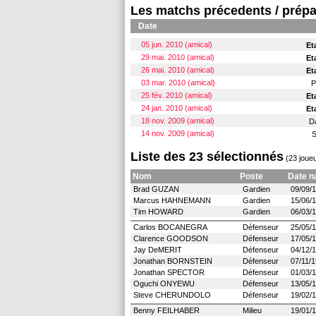
Les matchs précedents / prépa
Date
05 jun. 2010 (amical)
Et
29 mai. 2010 (amical)
Et
26 mai. 2010 (amical)
Et
03 mar. 2010 (amical)
P
25 fév. 2010 (amical)
Et
24 jan. 2010 (amical)
Et
18 nov. 2009 (amical)
D
14 nov. 2009 (amical)
S
Liste des 23 sélectionnés
(23 joueu
Nom
Poste
Date n
Brad GUZAN
Gardien
09/09/
Marcus HAHNEMANN
Gardien
15/06/
Tim HOWARD
Gardien
06/03/
Carlos BOCANEGRA
Défenseur
25/05/
Clarence GOODSON
Défenseur
17/05/
Jay DeMERIT
Défenseur
04/12/
Jonathan BORNSTEIN
Défenseur
07/11/
Jonathan SPECTOR
Défenseur
01/03/
Oguchi ONYEWU
Défenseur
13/05/
Steve CHERUNDOLO
Défenseur
19/02/
Benny FEILHABER
Milieu
19/01/