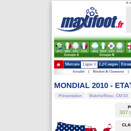
A r
Groupe A
Groupe B
Mercato
Ligue 1
L2/Coupes
Etran
Actualité
|
Résultats & Classement
|
MONDIAL 2010 - ETA
Présentation
Matchs/Resu. CM'10
P
307
m
CLA