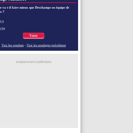
EdF
: Zidane pense déjà à un retour de Mendy
EdF
: le message de Mbappé à Zidane
e va t-il faire mieux que Deschamps en équipe de
e ?
EdF
: les mots de Genesio pour Zidane
VIDEO
: Zidane a rencontré les supporters
EdF
: Zidane soutient Christophe Gleizes
UI
NON
Voir toutes les brèves
Voter
Voir les resultats
-
Voir les sondages précédents
emplacement publicitaire