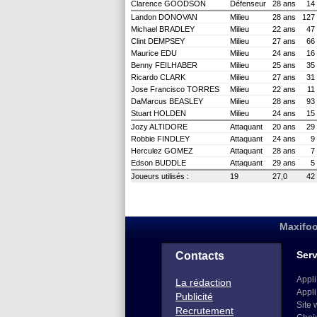
Clarence GOODSON
Défenseur
28 ans
14
Landon DONOVAN
Milieu
28 ans
127
Michael BRADLEY
Milieu
22 ans
47
Clint DEMPSEY
Milieu
27 ans
66
Maurice EDU
Milieu
24 ans
16
Benny FEILHABER
Milieu
25 ans
35
Ricardo CLARK
Milieu
27 ans
31
Jose Francisco TORRES
Milieu
22 ans
11
DaMarcus BEASLEY
Milieu
28 ans
93
Stuart HOLDEN
Milieu
24 ans
15
Jozy ALTIDORE
Attaquant
20 ans
29
Robbie FINDLEY
Attaquant
24 ans
9
Herculez GOMEZ
Attaquant
28 ans
7
Edson BUDDLE
Attaquant
29 ans
5
Joueurs utilisés :
19
27,0
42
Maxifoo
Serv
Contacts
Appli
La rédaction
Appli
Publicité
Site 
Recrutement