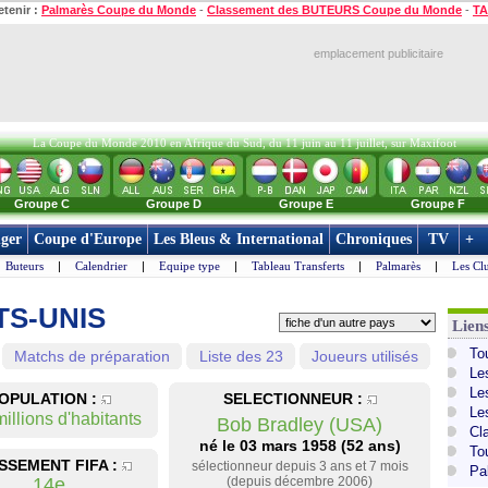
etenir :
Palmarès Coupe du Monde
-
Classement des BUTEURS Coupe du Monde
-
TA
emplacement publicitaire
La Coupe du Monde 2010 en Afrique du Sud, du 11 juin au 11 juillet, sur Maxifoot
Groupe C
Groupe D
Groupe E
Groupe F
ger
Coupe d'Europe
Les Bleus & International
Chroniques
TV
+
Buteurs
|
Calendrier
|
Equipe type
|
Tableau Transferts
|
Palmarès
|
Les Cl
TS-UNIS
Lien
To
Matchs de préparation
Liste des 23
Joueurs utilisés
Le
Le
OPULATION :
SELECTIONNEUR :
Le
illions d'habitants
Bob Bradley (USA)
Cl
né le 03 mars 1958 (52 ans)
To
SSEMENT FIFA :
sélectionneur depuis 3 ans et 7 mois
Pa
14e
(depuis décembre 2006)