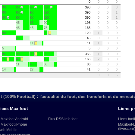
0
0
0
0
90
90
90
120
390
0
0
3
90
90
90
120
390
0
0
1
90
90
90
120
390
0
0
1
45
63
90
198
0
0
0
45
45
75
165
0
0
0
90
30
120
1
0
0
45
45
0
0
0
11
11
1
0
0
5
5
0
0
0
85
90
90
90
355
1
0
0
76
45
45
166
2
0
0
11
45
30
86
0
0
0
14
27
41
0
0
0
9
0
5
t (100% Football) : l'actualité du foot, des transferts et du mercat
ices Maxifoot
Liens pr
 Maxifoot Android
Flux RSS info foot
Liens foot
 Maxifoot iPhone
Maxifoot-
(livescore
web Mobile