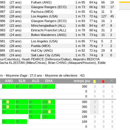
1983 (27 ans)
Fulham (ANG)
1 m 85
84 kg
66
19
1982 (28 ans)
Glasgow Rangers (ECO)
1 m 73
66 kg
93
17
1987 (22 ans)
Pachuca (MEX)
1 m 65
61 kg
11
0
1982 (28 ans)
Los Angeles (USA)
1 m 73
72 kg
127
45
1986 (24 ans)
Glasgow Rangers (ECO)
1 m 83
77 kg
16
1
1987 (22 ans)
Mönchengladbach (ALL)
1 m 86
84 kg
47
8
1983 (27 ans)
Eintracht Francfort (ALL)
1 m 78
68 kg
31
2
1985 (24 ans)
Bolton Wanderers (ANG)
1 m 78
73 kg
15
2
1981 (29 ans)
Los Angeles (USA)
1 m 85
77 kg
5
2
1982 (28 ans)
Puebla (MEX)
1 m 78
75 kg
7
2
1989 (20 ans)
Hull City (ANG)
1 m 82
72 kg
29
9
1985 (24 ans)
Salt Lake City (USA)
1 m 75
74 kg
9
0
eur/Columbus), Heath PEARCE (Défenseur/Dallas), Alejandro BEDOYA
Sacha KLJESTAN (Milieu/Chivas), Brian CHING (Attaquant/Houston), Eddie
rs - Moyenne d'age : 27,0 ans - Moyenne de sélections : 42)
.
ANG
SLN
ALG
GHA
temps jeu
90
90
90
120
390
0
0
0
0
0
0
0
0
0
0
0
90
90
90
120
390
2
0
0
90
90
90
120
390
1
0
0
90
90
90
120
390
1
0
0
79
120
199
0
0
0
90
79
169
0
0
0
0
0
0
0