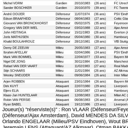
Michel VORM
Gardien
20/10/1983 (26 ans)
FC Utrech
Sander BOSCHKER
Gardien
20/10/1970 (39 ans)
FC Twent
André OOIJER
Défenseur
11/07/1974 (36 ans)
PSV Eind
Edson BRAAFHEID
Défenseur
08/04/1983 (27 ans)
Celtic Gl
Giovanni VAN BRONCKHORST
Défenseur
05/02/1975 (35 ans)
Feyenoor
Gregory VAN DER WIEL
Défenseur
03/02/1988 (22 ans)
Ajax Amst
John HEITINGA
Défenseur
15/11/1983 (26 ans)
Everton 
Joris MATHIJSEN
Défenseur
05/04/1980 (30 ans)
Hambourg
Khalid BOULAHROUZ
Défenseur
28/12/1981 (28 ans)
VfB Stuttg
Demy DE ZEEUW
Milieu
26/05/1983 (27 ans)
Ajax Amst
Ibrahim AFELLAY
Milieu
02/04/1986 (24 ans)
PSV Eind
Mark VAN BOMMEL
Milieu
22/04/1977 (33 ans)
Bayern Mu
Nigel DE JONG
Milieu
30/11/1984 (25 ans)
Manchest
Rafael VAN DER VAART
Milieu
11/02/1983 (27 ans)
Real Madr
Stijn SCHAARS
Milieu
11/01/1984 (26 ans)
AZ Alkmaa
Wesley SNEIJDER
Milieu
09/06/1984 (26 ans)
Inter Mila
Arjen ROBBEN
Attaquant
23/01/1984 (26 ans)
Bayern Mu
Dirk KUYT
Attaquant
22/07/1980 (29 ans)
Liverpool
Eljero ELIA
Attaquant
13/02/1987 (23 ans)
Hambourg
Klaas-Jan HUNTELAAR
Attaquant
12/08/1983 (26 ans)
Milan AC 
Robin VAN PERSIE
Attaquant
06/08/1983 (26 ans)
Arsenal 
Ryan BABEL
Attaquant
19/12/1986 (23 ans)
Liverpool
Joueur(s) "réserviste(s)" : Ron VLAAR (Défenseur/Fey
(Défenseur/Ajax Amsterdam), David MENDES DA SILVA
Orlando ENGELAAR (Milieu/PSV Eindhoven), Wout BR
Jeremain LENS (Attaquant/AZ Alkmaar), Otman BAKK