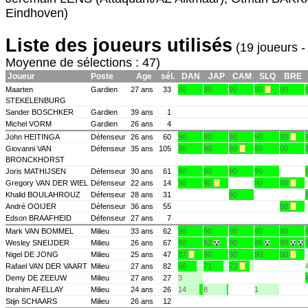
Eindhoven)
Liste des joueurs utilisés
(19 joueurs -
Moyenne de sélections : 47)
Joueur
Poste
Age
sél.
DAN
JAP
CAM
SLQ
BRE
Maarten
Gardien
27 ans
33
90
90
90
90
90
STEKELENBURG
Sander BOSCHKER
Gardien
39 ans
1
Michel VORM
Gardien
26 ans
4
John HEITINGA
Défenseur
26 ans
60
90
90
90
90
90
Giovanni VAN
Défenseur
35 ans
105
90
90
90
90
90
BRONCKHORST
Joris MATHIJSEN
Défenseur
30 ans
61
90
90
90
90
Gregory VAN DER WIEL
Défenseur
22 ans
14
90
90
90
90
Khalid BOULAHROUZ
Défenseur
28 ans
31
90
André OOIJER
Défenseur
36 ans
55
90
Edson BRAAFHEID
Défenseur
27 ans
7
Mark VAN BOMMEL
Milieu
33 ans
62
90
90
90
90
90
Wesley SNEIJDER
Milieu
26 ans
67
90
82
90
89
90
Nigel DE JONG
Milieu
25 ans
47
87
90
90
90
90
Rafael VAN DER VAART
Milieu
27 ans
82
66
71
72
Demy DE ZEEUW
Milieu
27 ans
27
3
Ibrahim AFELLAY
Milieu
24 ans
26
14
8
1
Stijn SCHAARS
Milieu
26 ans
12