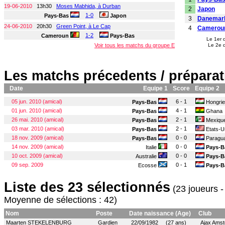
19-06-2010
13h30
Moses Mabhida, à Durban
2
Japon
1-0
Pays-Bas
Japon
3
Danemar
24-06-2010
20h30
Green Point, à Le Cap
4
Camerou
1-2
Cameroun
Pays-Bas
Le 1er 
Voir tous les matchs du groupe E
Le 2e 
Les matchs précedents / préparat
Date
Equipe 1
Score
Equipe 2
05 jun. 2010 (amical)
6 - 1
Pays-Bas
Hongrie
01 jun. 2010 (amical)
4 - 1
Pays-Bas
Ghana
26 mai. 2010 (amical)
2 - 1
Pays-Bas
Mexiqu
03 mar. 2010 (amical)
2 - 1
Pays-Bas
Etats-U
18 nov. 2009 (amical)
0 - 0
Pays-Bas
Paragu
14 nov. 2009 (amical)
0 - 0
Italie
Pays-B
10 oct. 2009 (amical)
0 - 0
Australie
Pays-B
09 sep. 2009
0 - 1
Ecosse
Pays-B
Liste des 23 sélectionnés
(23 joueurs -
Moyenne de sélections : 42)
Nom
Poste
Date naissance (Age)
Club
Maarten STEKELENBURG
Gardien
22/09/1982 (27 ans)
Ajax Amst