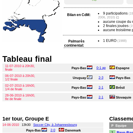
9 participations
(19
Bilan en CdM:
2006, 2010)
aucune coupe du
2 finales jouées
(1
aucune troisième 
1 EURO
(1988)
Palmarès
continental:
Tableau final
11-07-2010 à 20h30,
0-1 ap
Pays-Bas
Espagne
finale
06-07-2010 à 20h30,
2-3
Uruguay
Pays-Bas
1/2 finale
02-07-2010 à 16h00,
2-1
Pays-Bas
Brésil
1/4 de finale
28-06-2010 à 16h00,
2-1
Pays-Bas
Slovaquie
8e de finale
1er tour, Groupe E
Classeme
14-06-2010
13h30
Soccer City, à Johannesbourg
P
Equipe
2-0
Pays-Bas
Danemark
1
Pays-Ba