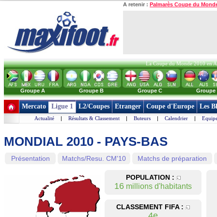
A retenir :
Palmarès Coupe du Mond
La Coupe du Monde 2010 en Afri
Groupe A
Groupe B
Groupe C
Groupe
Mercato
Ligue 1
L2/Coupes
Etranger
Coupe d'Europe
Les B
Actualité
|
Résultats & Classement
|
Buteurs
|
Calendrier
|
Equipe
MONDIAL 2010 - PAYS-BAS
Présentation
Matchs/Resu. CM'10
Matchs de préparation
POPULATION :
16
millions d'habitants
CLASSEMENT FIFA :
4e