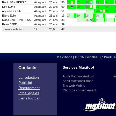
Robin VAN PERSIE
Attaquant
26 ans
50
76
87
58
79
84
Dirk KUYT
Attaquant
29 ans
69
90
90
66
90
90
Arjen ROBBEN
Attaquant
26 ans
51
18
70
90
Eljero ELIA
Attaquant
23 ans
13
24
19
24
20
Klaas-Jan HUNTELAAR
Attaquant
26 ans
36
3
32
11
6
Ryan BABEL
Attaquant
23 ans
39
Joueurs utilisés :
19
28,0
47
Maxifoot (100% Football) : l'actua
Services Maxifoot
Contacts
Appli Maxifoot Android
Flu
La rédaction
Appli Maxifoot iPhone
Publicité
Site web Mobile
Recrutement
Choix de consentement
Infos légales
Liens football