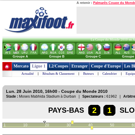
A retenir :
Palmarès Coupe du Mond
La Coupe du Monde 2010 en Afri
Groupe A
Groupe B
Groupe C
Groupe
Mercato
Ligue 1
L2/Coupes
Etranger
Coupe d'Europe
Les B
Actualité
|
Résultats & Classement
|
Buteurs
|
Calendrier
|
Equipe
Lun. 28 Juin 2010, 16h00 - Coupe du Monde 2010
Stade :
Moses Mabhida Stadium à Durban |
Spectateurs :
61962 |
Arbitre
2
1
PAYS-BAS
SLO
1
10
20
30
40
50
6