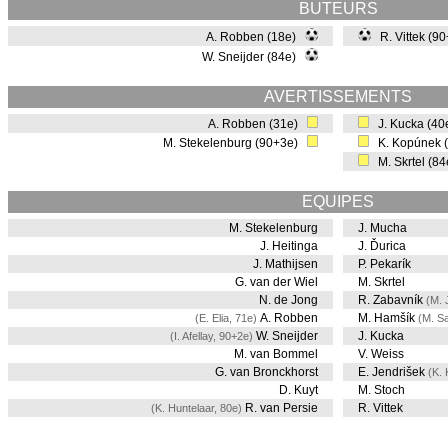
BUTEURS
A. Robben (18e)
R. Vittek (90
W. Sneijder (84e)
AVERTISSEMENTS
A. Robben (31e)
J. Kucka (4
M. Stekelenburg (90+3e)
K. Kopúnek 
M. Skrtel (8
EQUIPES
M. Stekelenburg
J. Mucha
J. Heitinga
J. Ďurica
J. Mathijsen
P. Pekarík
G. van der Wiel
M. Skrtel
N. de Jong
R. Zabavník
(M. 
A. Robben
M. Hamšík
(E. Elia, 71e)
(M. Sa
W. Sneijder
J. Kucka
(I. Afellay, 90+2e)
M. van Bommel
V. Weiss
G. van Bronckhorst
E. Jendrišek
(K. 
D. Kuyt
M. Stoch
R. van Persie
R. Vittek
(K. Huntelaar, 80e)