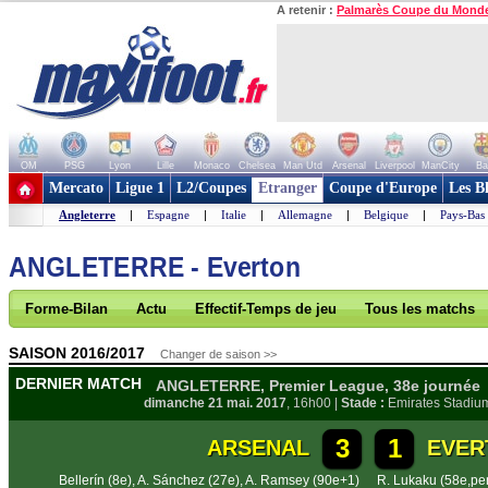
A retenir :
Palmarès Coupe du Mond
OM
PSG
Lyon
Lille
Monaco
Chelsea
Man Utd
Arsenal
Liverpool
ManCity
Ba
+ de clubs
Mercato
Ligue 1
L2/Coupes
Etranger
Coupe d'Europe
Les B
Angleterre
|
Espagne
|
Italie
|
Allemagne
|
Belgique
|
Pays-Bas
ANGLETERRE - Everton
Forme-Bilan
Actu
Effectif-Temps de jeu
Tous les matchs
SAISON 2016/2017
Changer de saison >>
DERNIER MATCH
ANGLETERRE, Premier League, 38e journée
dimanche 21 mai. 2017
, 16h00 |
Stade :
Emirates Stadiu
3
1
ARSENAL
EVER
Bellerín (8e)
,
A. Sánchez (27e)
,
A. Ramsey (90e+1)
R. Lukaku (58e,pe