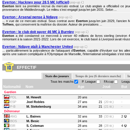
Everton : Hackney pour 28,5 M€ (officiel)
pop-up
Everton
tient sa première recrue du mercato estival. Le club anglais a officialisé ce j
provenance de Middlesbrough. Le milieu s’est engagé jusqu’en juin 2031. Selon ...
Everton : Arsenal pense à Ndiaye
pop-up
... n vue de ce mercato estival. Sous contrat avec
Everton
jusqu’en juin 2029, l’ancien M
Toffees
, qui conservent la maîtrise du dossier. Auteur de prestations ...
Everton : le club doit payer 46 M€ à Burnley
pop-up
Everton
a été condamné ce mercredi à verser 40 millions de livres sterling (environ 4
remontant à la saison 2021-2022. Lors de cet exercice, le club basé à Liverpool avait réussi
Everton : Ndiaye plaît à Manchester United
pop-up
... particulièrement la polyvalence de l'attaquant d'
Everton
, capable d'évoluer sur les ai
après une saison compliquée à l'Olympique de Marseille, l'international sénégalais s'est tota
EFFECTIF
Stats des joueurs
Temps de jeu (6 derniers matchs)
I
Tous les matchs
P. League
FA cup
Leagu
Nationalité
Nom
Age
Joué
But
Gardien
POL
M. Hewelt
20 ans
-
-
ESP
Joel Robles
27 ans
21
(20 tit.)
-
P-B
M. Stekelenburg
34 ans
21
(21 tit.)
-
Défenseur
ANG
L. Baines
32 ans
33
(33 tit.)
2
BOS
M. Besic
24 ans
-
-
EIR
S. Coleman
28 ans
28
(28 tit.)
4