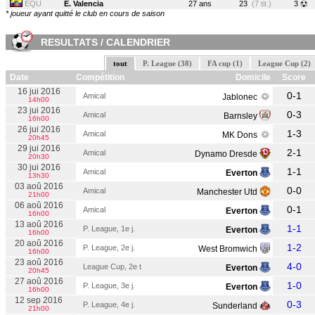
EQU
E. Valencia
27 ans
23
(7 tit.)
3
* joueur ayant quitté le club en cours de saison
RESULTATS / CALENDRIER
tout
P. League (38)
FA cup (1)
League Cup (2)
Date
Compétition
Domicile
Score
16 jui 2016
0-1
Amical
Jablonec
14h00
23 jui 2016
0-3
Amical
Barnsley
16h00
26 jui 2016
1-3
Amical
MK Dons
20h45
29 jui 2016
2-1
Amical
Dynamo Dresde
20h30
30 jui 2016
1-1
Amical
Everton
13h30
03 aoû 2016
0-0
Amical
Manchester Utd
21h00
06 aoû 2016
0-1
Amical
Everton
16h00
13 aoû 2016
1-1
P. League, 1e j.
Everton
16h00
20 aoû 2016
1-2
P. League, 2e j.
West Bromwich
16h00
23 aoû 2016
4-0
League Cup, 2e t
Everton
20h45
27 aoû 2016
1-0
P. League, 3e j.
Everton
16h00
12 sep 2016
0-3
P. League, 4e j.
Sunderland
21h00