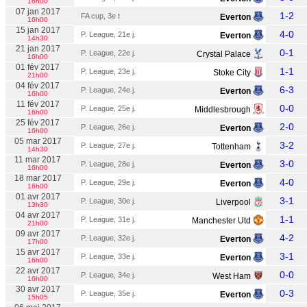
16h00
07 jan 2017
1-2
FA cup, 3e t
Everton
16h00
15 jan 2017
4-0
P. League, 21e j.
Everton
14h30
21 jan 2017
0-1
P. League, 22e j.
Crystal Palace
16h00
01 fév 2017
1-1
P. League, 23e j.
Stoke City
21h00
04 fév 2017
6-3
P. League, 24e j.
Everton
16h00
11 fév 2017
0-0
P. League, 25e j.
Middlesbrough
16h00
25 fév 2017
2-0
P. League, 26e j.
Everton
16h00
05 mar 2017
3-2
P. League, 27e j.
Tottenham
14h30
11 mar 2017
3-0
P. League, 28e j.
Everton
16h00
18 mar 2017
4-0
P. League, 29e j.
Everton
16h00
01 avr 2017
3-1
P. League, 30e j.
Liverpool
13h30
04 avr 2017
1-1
P. League, 31e j.
Manchester Utd
21h00
09 avr 2017
4-2
P. League, 32e j.
Everton
17h00
15 avr 2017
3-1
P. League, 33e j.
Everton
16h00
22 avr 2017
0-0
P. League, 34e j.
West Ham
16h00
30 avr 2017
0-3
P. League, 35e j.
Everton
15h05