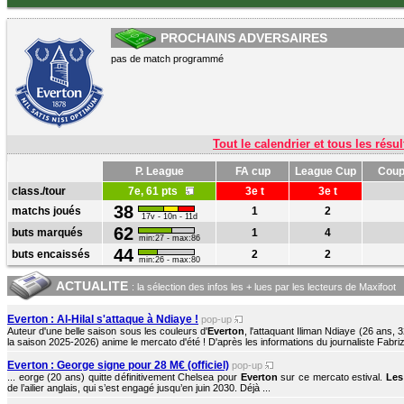
PROCHAINS ADVERSAIRES
pas de match programmé
Tout le calendrier et tous les résul
P. League
FA cup
League Cup
Coup
class./tour
7e, 61 pts
3e t
3e t
38
matchs joués
1
2
17v - 10n - 11d
62
buts marqués
1
4
min:27 - max:86
44
buts encaissés
2
2
min:26 - max:80
ACTUALITE
: la sélection des infos les + lues par les lecteurs de Maxifoot
Everton : Al-Hilal s'attaque à Ndiaye !
pop-up
Auteur d'une belle saison sous les couleurs d'
Everton
, l'attaquant Iliman Ndiaye (26 ans,
la saison 2025-2026) anime le mercato d'été ! D'après les informations du journaliste Fabri
Everton : George signe pour 28 M€ (officiel)
pop-up
... eorge (20 ans) quitte définitivement Chelsea pour
Everton
sur ce mercato estival.
Les
de l’ailier anglais, qui s’est engagé jusqu’en juin 2030. Déjà ...