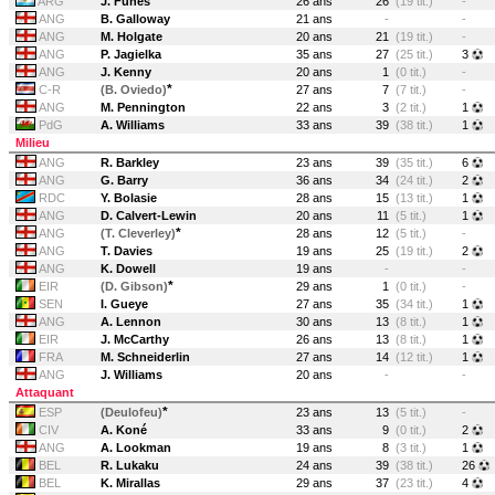
ARG
J. Funes
26 ans
26
(19 tit.)
-
ANG
B. Galloway
21 ans
-
-
ANG
M. Holgate
20 ans
21
(19 tit.)
-
ANG
P. Jagielka
35 ans
27
(25 tit.)
3
ANG
J. Kenny
20 ans
1
(0 tit.)
-
*
C-R
(B. Oviedo)
27 ans
7
(7 tit.)
-
ANG
M. Pennington
22 ans
3
(2 tit.)
1
PdG
A. Williams
33 ans
39
(38 tit.)
1
Milieu
ANG
R. Barkley
23 ans
39
(35 tit.)
6
ANG
G. Barry
36 ans
34
(24 tit.)
2
RDC
Y. Bolasie
28 ans
15
(13 tit.)
1
ANG
D. Calvert-Lewin
20 ans
11
(5 tit.)
1
*
ANG
(T. Cleverley)
28 ans
12
(5 tit.)
-
ANG
T. Davies
19 ans
25
(19 tit.)
2
ANG
K. Dowell
19 ans
-
-
*
EIR
(D. Gibson)
29 ans
1
(0 tit.)
-
SEN
I. Gueye
27 ans
35
(34 tit.)
1
ANG
A. Lennon
30 ans
13
(8 tit.)
1
EIR
J. McCarthy
26 ans
13
(8 tit.)
1
FRA
M. Schneiderlin
27 ans
14
(12 tit.)
1
ANG
J. Williams
20 ans
-
-
Attaquant
*
ESP
(Deulofeu)
23 ans
13
(5 tit.)
-
CIV
A. Koné
33 ans
9
(0 tit.)
2
ANG
A. Lookman
19 ans
8
(3 tit.)
1
BEL
R. Lukaku
24 ans
39
(38 tit.)
26
BEL
K. Mirallas
29 ans
37
(23 tit.)
4