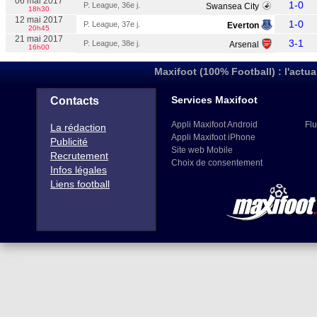
06 mai 2017
1-0
P. League, 36e j.
Swansea City
18h30
12 mai 2017
1-0
P. League, 37e j.
Everton
20h45
21 mai 2017
3-1
P. League, 38e j.
Arsenal
16h00
Maxifoot (100% Football) : l'actua
Services Maxifoot
Contacts
Appli Maxifoot Android
Flu
La rédaction
Appli Maxifoot iPhone
Publicité
Site web Mobile
Recrutement
Choix de consentement
Infos légales
Liens football