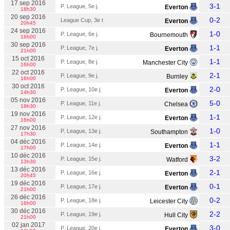
17 sep 2016
3-1
P. League, 5e j.
Everton
18h30
20 sep 2016
0-2
League Cup, 3e t
Everton
20h45
24 sep 2016
1-0
P. League, 6e j.
Bournemouth
16h00
30 sep 2016
1-1
P. League, 7e j.
Everton
21h00
15 oct 2016
1-1
P. League, 8e j.
Manchester City
16h00
22 oct 2016
2-1
P. League, 9e j.
Burnley
16h00
30 oct 2016
2-0
P. League, 10e j.
Everton
14h30
05 nov 2016
5-0
P. League, 11e j.
Chelsea
18h30
19 nov 2016
1-1
P. League, 12e j.
Everton
16h00
27 nov 2016
1-0
P. League, 13e j.
Southampton
17h30
04 déc 2016
1-1
P. League, 14e j.
Everton
17h00
10 déc 2016
3-2
P. League, 15e j.
Watford
13h30
13 déc 2016
2-1
P. League, 16e j.
Everton
20h45
19 déc 2016
0-1
P. League, 17e j.
Everton
21h00
26 déc 2016
0-2
P. League, 18e j.
Leicester City
16h00
30 déc 2016
2-2
P. League, 19e j.
Hull City
21h00
02 jan 2017
3-0
P. League, 20e j.
Everton