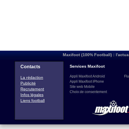
Maxifoot (100% Football) : l'actua
Services Maxifoot
Contacts
Appli Maxifoot Android
Flu
La rédaction
Appli Maxifoot iPhone
Publicité
Site web Mobile
Recrutement
Choix de consentement
Infos légales
Liens football