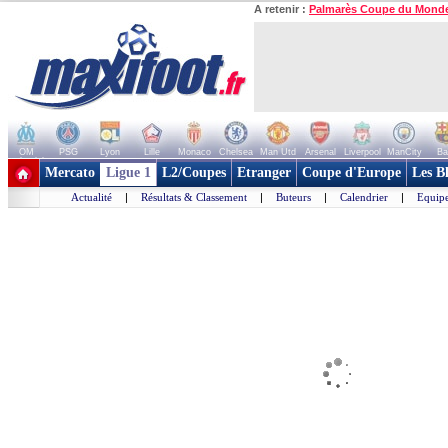
A retenir :
Palmarès Coupe du Mond
OM
PSG
Lyon
Lille
Monaco
Chelsea
Man Utd
Arsenal
Liverpool
ManCity
Ba
+ de clubs
Mercato
Ligue 1
L2/Coupes
Etranger
Coupe d'Europe
Les B
Actualité
|
Résultats & Classement
|
Buteurs
|
Calendrier
|
Equipe