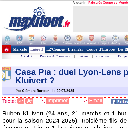
A retenir :
Palmarès Coupe du Mond
OM
PSG
Lyon
Lille
Monaco
Chelsea
Man Utd
Arsenal
Liverpool
ManCity
Ba
+ de clubs
Mercato
Ligue 1
L2/Coupes
Etranger
Coupe d'Europe
Les B
Actualité
|
Résultats & Classement
|
Buteurs
|
Calendrier
|
Equipe
Casa Pia : duel Lyon-Lens 
Kluiver
t ?
Par
Clément Barbier
-
Le
20/07/2025
+
Imprimer
Email
A
Texte:
-
A
Ruben
Kluivert
(24 ans, 21 matchs et 1 but
pour la saison 2024-2025), troisième fils de 
évoluer en Ligue 1 la saison prochaine. Le d