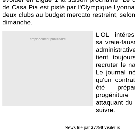
de Casa Pia est pisté par l'Olympique Lyonna
deux clubs au budget mercato restreint, selo
dimanche.
L'OL, intér
emplacement publicitaire
sa vraie-faus
administrat
tient toujou
recruter le n
Le journal né
qu'un contra
été prép
progénitur
attaquant du
suivre.
News lue par
27790
visiteurs