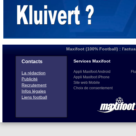
Maxifoot (100% Football) : l'actua
Services Maxifoot
Contacts
Appli Maxifoot Android
Flu
La rédaction
Appli Maxifoot iPhone
Publicité
Site web Mobile
Recrutement
Choix de consentement
Infos légales
Liens football