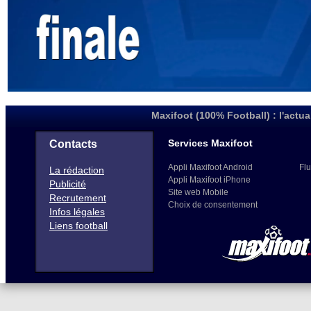
Maxifoot (100% Football) : l'actua
Services Maxifoot
Contacts
Appli Maxifoot Android
Flu
La rédaction
Appli Maxifoot iPhone
Publicité
Site web Mobile
Recrutement
Choix de consentement
Infos légales
Liens football