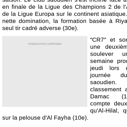
en finale de la Ligue des Champions 2 de l'A
de la Ligue Europa sur le continent asiatique
nette domination, la formation basée à Riy
seul tir cadré adverse (30e).
"CR7" et so
emplacement publicitaire
une deuxiè
soulever 
semaine pro
jeudi lors 
journée d
saoudien
classement av
Damac (15
compte deux
qu'Al-Hilal, 
sur la pelouse d'Al Fayha (10e).