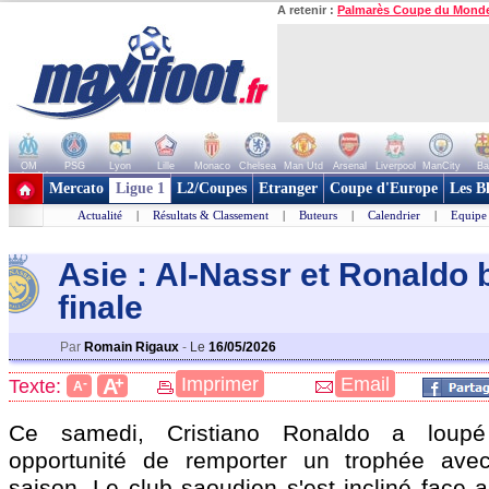
A retenir :
Palmarès Coupe du Mond
OM
PSG
Lyon
Lille
Monaco
Chelsea
Man Utd
Arsenal
Liverpool
ManCity
Ba
+ de clubs
Mercato
Ligue 1
L2/Coupes
Etranger
Coupe d'Europe
Les B
Actualité
|
Résultats & Classement
|
Buteurs
|
Calendrier
|
Equipe
Asie : Al-Nassr et Ronaldo 
finale
Par
Romain Rigaux
-
Le
16/05/2026
+
Imprimer
Email
A
Texte:
-
A
Ce samedi, Cristiano Ronaldo a loup
opportunité de remporter un trophée avec
saison. Le club saoudien s'est incliné fac