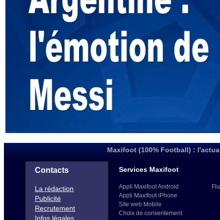
Maxifoot (100% Football) : l'actua
Services Maxifoot
Contacts
Appli Maxifoot Android
Flu
La rédaction
Appli Maxifoot iPhone
Publicité
Site web Mobile
Recrutement
Choix de consentement
Infos légales