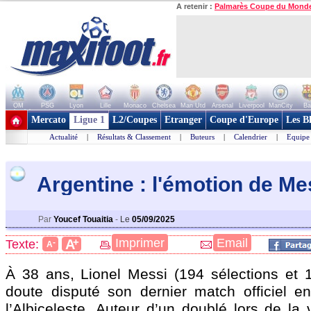
A retenir :
Palmarès Coupe du Mond
OM
PSG
Lyon
Lille
Monaco
Chelsea
Man Utd
Arsenal
Liverpool
ManCity
Ba
+ de clubs
Mercato
Ligue 1
L2/Coupes
Etranger
Coupe d'Europe
Les B
Actualité
|
Résultats & Classement
|
Buteurs
|
Calendrier
|
Equipe
Argentine : l'émotion de Me
Par
Youcef Touaitia
-
Le
05/09/2025
+
Imprimer
Email
A
Texte:
-
A
À 38 ans, Lionel Messi (194 sélections et 
doute disputé son dernier match officiel e
l’Albiceleste. Auteur d’un doublé lors de la v