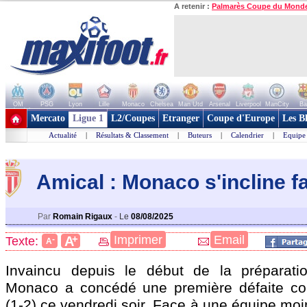
A retenir :
Palmarès Coupe du Mond
OM
PSG
Lyon
Lille
Monaco
Chelsea
Man Utd
Arsenal
Liverpool
ManCity
Ba
+ de clubs
Mercato
Ligue 1
L2/Coupes
Etranger
Coupe d'Europe
Les B
Actualité
|
Résultats & Classement
|
Buteurs
|
Calendrier
|
Equipe
Amical : Monaco s'incline fa
Par
Romain Rigaux
-
Le
08/08/2025
+
Imprimer
Email
A
Texte:
-
A
Invaincu depuis le début de la préparatio
Monaco a concédé une première défaite cont
(1-2) ce vendredi soir. Face à une équipe mo