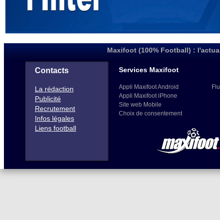
Maxifoot (100% Football) : l'actua
Services Maxifoot
Contacts
Appli Maxifoot Android
Flu
La rédaction
Appli Maxifoot iPhone
Publicité
Site web Mobile
Recrutement
Choix de consentement
Infos légales
Liens football