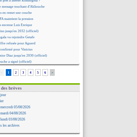
b prêt à libérer Kondogbia ?
e message touchant d'Akliouche
as en remet une couche
FA maintient la pression
s encense Luis Enrique
cius jusqu'en 2032 (officiel)
gala va rejoindre Getafe
ffre refusée pour Aguerd
t confirmé pour Vinicius
nior Diaz jusqu'en 2030 (officiel)
uche a signé (officiel)
ffre pour Bulka
<
1
2
3
4
5
6
>
rat signé pour Akliouche
Owori battu à mort à Kampala
rteta veut créer une dynastie
 des brèves
alace a fait son offre pour Disasi
 jour
gouvernement espagnol s'en mêle
ier
onnante rumeur Gusto
 mercredi 05/08/2026
allinga est sur le marché
 mardi 04/08/2026
d trouvé avec Man City pour Rulli
 lundi 03/08/2026
na vers Leverkusen pour 25 M€
s les archives
Forlan nommé sélectionneur (officiel)
uanlu signe à Bournemouth (officiel)