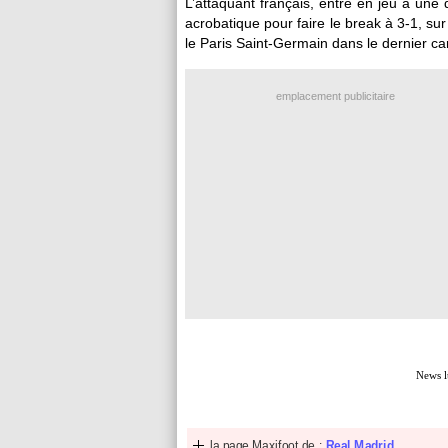
L’attaquant français, entré en jeu à un
acrobatique pour faire le break à 3-1, sur
le Paris Saint-Germain dans le dernier c
emplacement publicitaire
News l
la page Maxifoot de :
Real Madrid