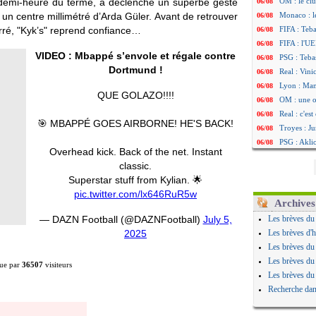
e demi-heure du terme, a déclenché un superbe geste
OM : le clu
06/08
 un centre millimétré d’Arda Güler. Avant de retrouver
Monaco : l
06/08
arré, "Kyk’s" reprend confiance…
FIFA : Teb
06/08
FIFA : l'UE
06/08
VIDEO : Mbappé s’envole et régale contre
PSG : Teba
06/08
Dortmund !
Real : Vini
06/08
Lyon : Man
06/08
QUE GOLAZO!!!!
OM : une o
06/08
Real : c'es
06/08
🎯 MBAPPÉ GOES AIRBORNE! HE'S BACK!
Troyes : Ju
06/08
PSG : Aklio
06/08
Overhead kick. Back of the net. Instant
OM : une o
06/08
classic.
PSG : cont
06/08
Superstar stuff from Kylian. 🌟
Ouganda : 
06/08
pic.twitter.com/lx646RuR5w
Arsenal : A
06/08
Archives
Chelsea : P
06/08
— DAZN Football (@DAZNFootball)
July 5,
Les brèves du
FIFA : le 
06/08
2025
Les brèves d'h
PSG : l'ét
06/08
Les brèves du
Bologne : D
06/08
Les brèves du
ue par
36507
visiteurs
OM : accor
06/08
Les brèves du
OM : Medi
06/08
Recherche dan
Uruguay : 
06/08
Séville : J
06/08