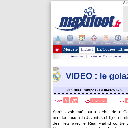
A r
OM
PSG
Lyon
Lille
Monaco
Chelsea
Ma
+ de clubs
Mercato
Ligue 1
L2/Coupes
Etran
Actualité
|
Résultats & Classement
|
VIDEO : le gol
Par
Gilles Campos
-
Le
06/07/2025
+
A
-
A
Imprimer
Texte:
Après avoir raté tout le début de la 
minutes face à la Juventus (1-0) en hui
des filets avec le Real Madrid contre