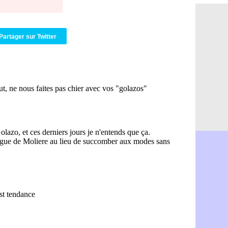
PSG : Ndja
06/08
Real : Dio
06/08
Man City : 
06/08
Partager sur Twitter
Rennes : A
06/08
Aston Villa
06/08
OM : une a
06/08
Le Havre : 
06/08
Trabzonspor
06/08
Bordeaux :
06/08
FIFA : Al-K
06/08
Fenerbahçe
06/08
Bordeaux : 
06/08
Galatasara
06/08
Southampto
06/08
Real : Vini
06/08
VIDEO : un
06/08
Real : Dio
06/08
Real : Rodr
06/08
PSG : Aklio
06/08
Médias : la
06/08
PSG : pas d
06/08
Real : ça s
06/08