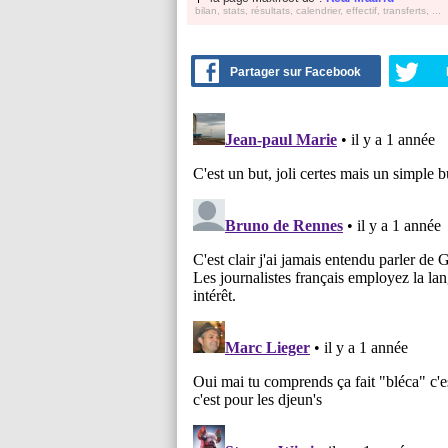
bilan, stats, résultats, calendrier, effectif, transferts, ...
Partager sur Facebook