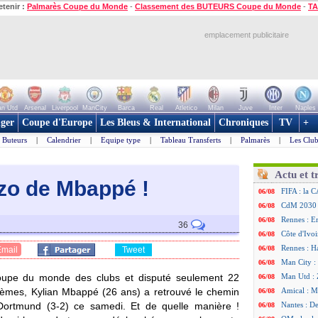
etenir :
Palmarès Coupe du Monde
-
Classement des BUTEURS Coupe du Monde
-
TA
emplacement publicitaire
n Utd
Arsenal
Liverpool
ManCity
Barca
Real
Atletico
Milan
Juve
Inter
Naples
ger
Coupe d'Europe
Les Bleus & International
Chroniques
TV
+
Buteurs
|
Calendrier
|
Equipe type
|
Tableau Transferts
|
Palmarès
|
Les Club
Actu et t
azo de Mbapp
é !
FIFA : la C
06/08
CdM 2030 :
06/08
Rennes : Em
06/08
36
Côte d'Ivoi
06/08
Rennes : H
06/08
Email
Tweet
Man City :
06/08
Coupe du monde des clubs et disputé seulement 22
Man Utd : Z
06/08
tièmes, Kylian Mbappé (26 ans) a retrouvé le chemin
Amical : M
06/08
 Dortmund (3-2) ce samedi. Et de quelle manière !
Nantes : De
06/08