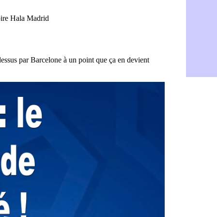
Barça : Fe
06/08
FIFA : des 
06/08
Abha : c'est
06/08
Real : rép
06/08
Arsenal : N
06/08
Al-Ahli : D
06/08
PSG : Luis 
06/08
Monaco : P
05/08
Rennes : Za
05/08
Rennes : u
05/08
VIDEO : Th
05/08
Dunkerque 
05/08
Lyon : Man
05/08
Amical : Ar
05/08
Amical : lo
05/08
Man City :
05/08
LdC : Fene
05/08
Al-Diriyah 
05/08
Atletico : 
05/08
Amical : p
05/08
VIDEO : le
05/08
CdM 2030 :
05/08
PSG : la c
05/08