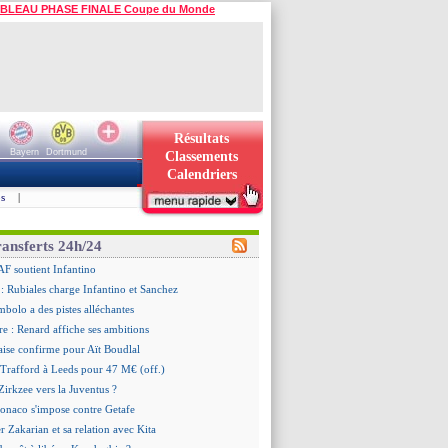
BLEAU PHASE FINALE Coupe du Monde
Résultats
Bayern
Dortmund
Classements
Calendriers
s
|
ransferts 24h/24
AF soutient Infantino
 Rubiales charge Infantino et Sanchez
bolo a des pistes alléchantes
re : Renard affiche ses ambitions
aise confirme pour Aït Boudlal
 Trafford à Leeds pour 47 M€ (off.)
irkzee vers la Juventus ?
onaco s'impose contre Getafe
r Zakarian et sa relation avec Kita