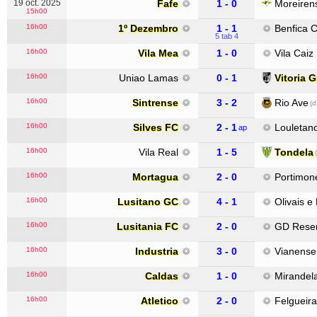
19 oct. 2025
Fafe
1 - 0
Moreiren
15h00
16h00
1º Dezembro
1 - 1
Benfica 
5 tab 4
16h00
Vila Mea
1 - 0
Vila Caiz
16h00
Uniao Lamas
0 - 1
Vitoria 
16h00
Sintrense
3 - 2
Rio Ave
(d
16h00
Silves FC
2 - 1
Louletan
ap
16h00
Vila Real
1 - 5
Tondela
16h00
Mortagua
2 - 0
Portimon
16h00
Lusitano GC
4 - 1
Olivais e
16h00
Lusitania FC
2 - 0
GD Rese
16h00
Industria
3 - 0
Vianense
16h00
Caldas
1 - 0
Mirandel
16h00
Atletico
2 - 0
Felgueir