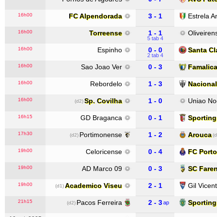
16h00
FC Alpendorada
3 - 1
Estrela 
16h00
Torreense
1 - 1
Oliveiren
5 tab 4
16h00
Espinho
0 - 0
Santa Cl
2 tab 4
16h00
Sao Joao Ver
0 - 3
Famalic
16h00
Rebordelo
1 - 3
Nacional
16h00
Sp. Covilha
1 - 0
Uniao No
(d2)
16h15
GD Braganca
0 - 1
Sporting
17h30
Portimonense
1 - 2
Arouca
(d2)
(d
19h00
Celoricense
0 - 4
FC Porto
19h00
AD Marco 09
0 - 3
SC Fare
19h00
Academico Viseu
2 - 1
Gil Vicen
(d1)
21h15
Pacos Ferreira
2 - 3
Sportin
ap
(d2)